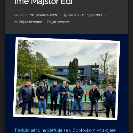
ime Majstor Edi
Impressum
Milenko Strižak
Drugi autori
Drugi autori
Posted on
26. prosinca 2020.
Updated on
11. rujna 2022.
Kategorije:
by
Željko Krznarić
Željko Krznarić
Matea Andrić
Ljiljana Lekanić-Kljaić
Željko Krznarić
Mario Lovreković
Miroslav Šantek
Tradicionalno na Štefanje se u Zoološkom vrtu dijele