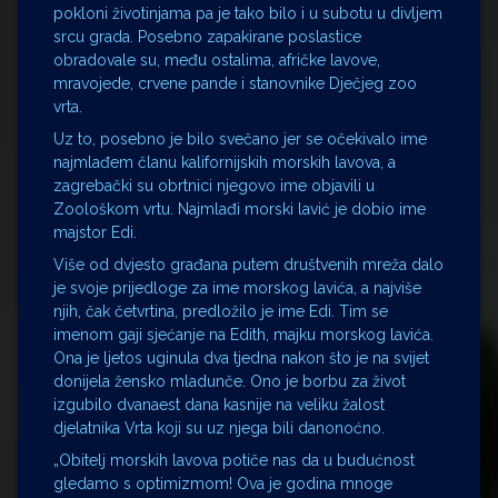
pokloni životinjama pa je tako bilo i u subotu u divljem
srcu grada. Posebno zapakirane poslastice
obradovale su, među ostalima, afričke lavove,
mravojede, crvene pande i stanovnike Dječjeg zoo
vrta.
Uz to, posebno je bilo svečano jer se očekivalo ime
najmlađem članu kalifornijskih morskih lavova, a
zagrebački su obrtnici njegovo ime objavili u
Zoološkom vrtu. Najmlađi morski lavić je dobio ime
majstor Edi.
Više od dvjesto građana putem društvenih mreža dalo
je svoje prijedloge za ime morskog lavića, a najviše
njih, čak četvrtina, predložilo je ime Edi. Tim se
imenom gaji sjećanje na Edith, majku morskog lavića.
Ona je ljetos uginula dva tjedna nakon što je na svijet
donijela žensko mladunče. Ono je borbu za život
izgubilo dvanaest dana kasnije na veliku žalost
djelatnika Vrta koji su uz njega bili danonoćno.
„Obitelj morskih lavova potiče nas da u budućnost
gledamo s optimizmom! Ova je godina mnoge