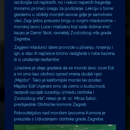
razdvojila od najdražih, no i nakon najvećih tragedija
moramo pronaći snagu za podizanje. Lekciju o tome
gledamo u obitelji morskih lavova gdje je samohrani
otac Zagi ljetos preuzeo brigu o svojim mladuncima –
morskoj lavici Luce i mališanu koji sada dobiva ime“,
kazao je Damir Skok, ravnatelj Zoološkog vrta grada
Zagreba.
Zagijevi mladunci dane provode u plivanju, ronjenju i
igri, a otac ih najčešće brižno nadgleda s ruba bazena
ili iz unutarnje nastambe.
„Uvažena je ideja građana da se morski lavić zove Edi,
a mi smo kao obrtnici ispred imena dodali riječ
„Majstor“. Tako je kalifornijski morski lav postao
Majstor Edi! Uvjereni smo da ćemo u budućnosti
nastaviti razvijati suradnju između obrtnika i
Zoološkog vrta”, rekao je dr. sc. Mirza Šabić,
predsjednik Obrtničke komore Zagreb.
Pokroviteljstvo nad morskim lavovima Komora je
preuzela s Udruženjem obrtnika grada Zagreba.