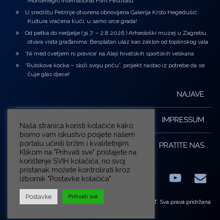
Montenegro International Film Festivalu
U središtu Petrinje otvorena obnovljena Galerija Krsto Hegedušić:
Kultura vraćena kući, u samo srce grada!
Od petka do nedjelje (31.7. – 2.8.2026.) Arheološki muzej u Zagrebu
otvara vrata građanima: Besplatan ulaz kao zaklon od toplinskog vala
‘Ni med cvetjem ni pravice’ na Aleji hrvatskih sportskih velikana
“Rubikova kocka – složi svoju priču”, projekt nastao iz potrebe da se
čuje glas djece!
NAJAVE
IMPRESSUM
Naša stranica koristi kolačiće kako
bismo vam iskustvo posjete našem
portalu učinili bržim i kvalitetnijim.
PRATITE NAS
Klikom na "Prihvati sve" pristajete na
korištenje SVIH kolačića, no svoj
pristanak možete kontrolirati kroz
izbornik "Postavke kolačića".
Facebook
LinkedIn
YouTub
E-m
X.com
Postavke
Prihvati sve
© ZG-KULT. Sva prava pridržana.