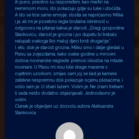
ih puno, pravilno su raspoređeni, kao martiri na
nemirnom moru, što pokazuju gdje su luke i utočišta.
A što se tiče same emisije, dosita se napričasmo Milka
i ja, ali mi je posebno legla brutalna iskrenost u
odgovoru na pitanje kakva je starost. „Dragi gospodine
Stankoviću, starost je grozna i po dupetu bi trebalo
nalupati svakoga tko maloj djeci tvrdi drugačije.“
I, eto, dok je starost grozna, Milku smo i dalje gledali u
Plesu sa zvijezdama, kako svake godine u mirovini
dobiva novinarske nagrade, prenosi iskustva na mlade
novinare. U Plesu mi nisu bile drage marame s
cvjetnim uzorkom, smijao sam joj se kad je kamera
zatekne nespremnu dok pokazuje ocjenu plesačima, i
volio sam je. U stvari lažem. Volim je. Ne znam trebam
li sada nešto dodatno objašnjavati. Jednostavno je
volim.
Članak je objavljen uz dozvolu autora Aleksandra
Stankovića