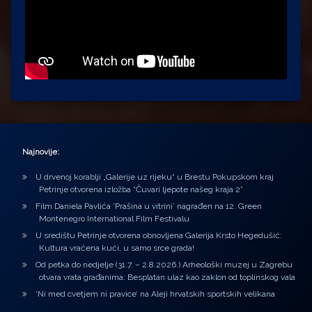
Najnovije:
U drvenoj korablji „Galerije uz rijeku“ u Brestu Pokupskom kraj
Petrinje otvorena izložba “Čuvari ljepote našeg kraja 2”
Film Daniela Pavlića ‘Prašina u vitrini’ nagrađen na 12. Green
Montenegro International Film Festivalu
U središtu Petrinje otvorena obnovljena Galerija Krsto Hegedušić:
Kultura vraćena kući, u samo srce grada!
Od petka do nedjelje (31.7. – 2.8.2026.) Arheološki muzej u Zagrebu
otvara vrata građanima: Besplatan ulaz kao zaklon od toplinskog vala
‘Ni med cvetjem ni pravice’ na Aleji hrvatskih sportskih velikana