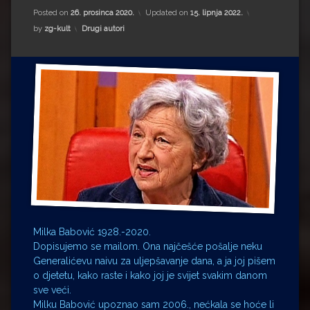
Impressum
Milenko Strižak
Posted on
26. prosinca 2020.
Updated on
15. lipnja 2022.
Kategorije:
by
zg-kult
Drugi autori
Drugi autori
Drugi autori
Matea Andrić
Ljiljana Lekanić-Kljaić
Željko Krznarić
Mario Lovreković
Miroslav Šantek
Milka Babović 1928.-2020.
Dopisujemo se mailom. Ona najčešće pošalje neku
Generalićevu naivu za uljepšavanje dana, a ja joj pišem
o djetetu, kako raste i kako joj je svijet svakim danom
sve veći.
Milku Babović upoznao sam 2006., nećkala se hoće li