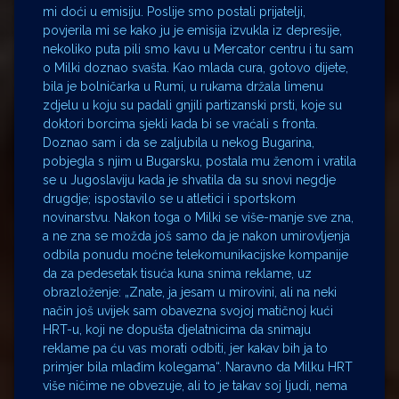
mi doći u emisiju. Poslije smo postali prijatelji,
povjerila mi se kako ju je emisija izvukla iz depresije,
nekoliko puta pili smo kavu u Mercator centru i tu sam
o Milki doznao svašta. Kao mlada cura, gotovo dijete,
bila je bolničarka u Rumi, u rukama držala limenu
zdjelu u koju su padali gnjili partizanski prsti, koje su
doktori borcima sjekli kada bi se vraćali s fronta.
Doznao sam i da se zaljubila u nekog Bugarina,
pobjegla s njim u Bugarsku, postala mu ženom i vratila
se u Jugoslaviju kada je shvatila da su snovi negdje
drugdje; ispostavilo se u atletici i sportskom
novinarstvu. Nakon toga o Milki se više-manje sve zna,
a ne zna se možda još samo da je nakon umirovljenja
odbila ponudu moćne telekomunikacijske kompanije
da za pedesetak tisuća kuna snima reklame, uz
obrazloženje: „Znate, ja jesam u mirovini, ali na neki
način još uvijek sam obavezna svojoj matičnoj kući
HRT-u, koji ne dopušta djelatnicima da snimaju
reklame pa ću vas morati odbiti, jer kakav bih ja to
primjer bila mlađim kolegama“. Naravno da Milku HRT
više ničime ne obvezuje, ali to je takav soj ljudi, nema