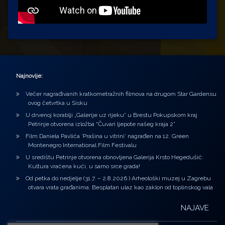
Najnovije:
Večer nagrađivanih kratkometražnih filmova na drugom Star Gardensu
ovog četvrtka u Sisku
U drvenoj korablji „Galerije uz rijeku“ u Brestu Pokupskom kraj
Petrinje otvorena izložba “Čuvari ljepote našeg kraja 2”
Film Daniela Pavlića ‘Prašina u vitrini’ nagrađen na 12. Green
Montenegro International Film Festivalu
U središtu Petrinje otvorena obnovljena Galerija Krsto Hegedušić:
Kultura vraćena kući, u samo srce grada!
Od petka do nedjelje (31.7. – 2.8.2026.) Arheološki muzej u Zagrebu
otvara vrata građanima: Besplatan ulaz kao zaklon od toplinskog vala
NAJAVE