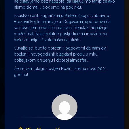
ne ostavljamo bez nadzora, da isključimo lampice ako
nismo doma ili dok smo na počinku.
Iskustvo naših sugrađana u Pleterničkoj u Dubravi, u
Brezovičkoj te najnovije u Dugavama, upozorava da
se nesmijemo opustiti i da svaki trenutak nepažnje
može imati katastrofalne posljedice na imovinu, na
naše zdravlje i živote naših najbližih.
Čuvajte se, budite oprezni i odgovorni da nam ovi
božićni i novogodišnji blagdani prođu u miru,
obiteljskom druženju i dobroj atmosferi.
Želim vam blagoslovljen Božić i sretnu novu 2021.
godinu!