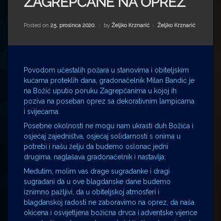
ZAGREPČANE NA OPREZ
Impressum
Milenko Strižak
Drugi autori
Drugi autori
Kategorije:
Posted on
25. prosinca 2020.
by
Željko Krznarić
Željko Krznarić
Matea Andrić
Povodom učestalih požara u stanovima i obiteljskim
Ljiljana Lekanić-Kljaić
kućama proteklih dana, gradonačelnik Milan Bandić je
na Božić uputio poruku Zagrepčanima u kojoj ih
Željko Krznarić
poziva na poseban oprez sa dekorativnim lampicama
i svijećama.
Mario Lovreković
Posebne okolnosti ne mogu nam ukrasti duh Božića i
osjećaj zajedništva, osjećaj solidarnosti s onima u
Miroslav Šantek
potrebi i našu želju da budemo oslonac jedni
drugima, naglašava gradonačelnik i nastavlja:
Međutim, molim vas drage sugrađanke i dragi
sugrađani da u ove blagdanske dane budemo
iznimno pažljivi, da u obiteljskoj atmosferi i
blagdanskoj radosti ne zaboravimo na oprez, da naša
okićena i osvijetljena božićna drvca i adventske vijence