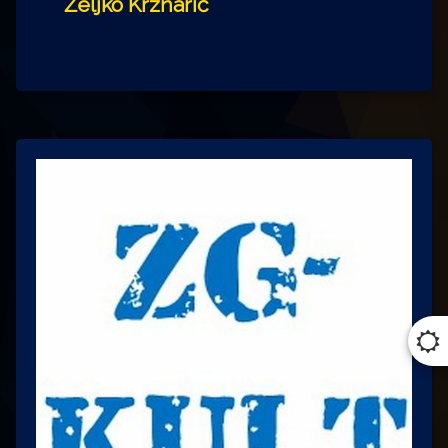
Željko Krznarić