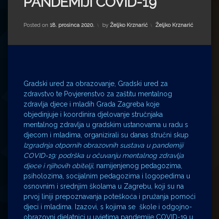
PANDEMIJI COVID-19
Impressum
Milenko Strižak
Drugi autori
Drugi autori
Kategorije:
Posted on
18. prosinca 2020.
by
Željko Krznarić
Željko Krznarić
Matea Andrić
Ljiljana Lekanić-Kljaić
Gradski ured za obrazovanje, Gradski ured za
zdravstvo te Povjerenstvo za zaštitu mentalnog
Željko Krznarić
zdravlja djece i mladih Grada Zagreba koje
objedinjuje i koordinira djelovanje stručnjaka
Mario Lovreković
mentalnog zdravlja u gradskim ustanovama u radu s
djecom i mladima, organizirali su danas stručni skup
Miroslav Šantek
Izgradnja otpornih obrazovnih sustava u pandemiji
COVID-19: podrška u očuvanju mentalnog zdravlja
djece i njihovih obitelji,
namijenjenog pedagozima,
psiholozima, socijalnim pedagozima i logopedima u
osnovnim i srednjim školama u Zagrebu, koji su na
prvoj liniji prepoznavanja poteškoća i pružanja pomoći
djeci i mladima. Izazovi, s kojima se škole i odgojno-
obrazovni djelatnici u uvjetima pandemije COVID-19 u