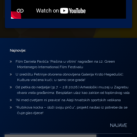
Najnovije:
Film Daniela Pavlića ‘Prašina u vitrini’ nagrađen na 12. Green
Montenegro International Film Festivalu
U središtu Petrinje otvorena obnovljena Galerija Krsto Hegedušić:
Kultura vraćena kući, u samo srce grada!
Od petka do nedjelje (31.7. – 2.8.2026.) Arheološki muzej u Zagrebu
otvara vrata građanima: Besplatan ulaz kao zaklon od toplinskog vala
‘Ni med cvetjem ni pravice’ na Aleji hrvatskih sportskih velikana
“Rubikova kocka – složi svoju priču”, projekt nastao iz potrebe da se
čuje glas djece!
NAJAVE