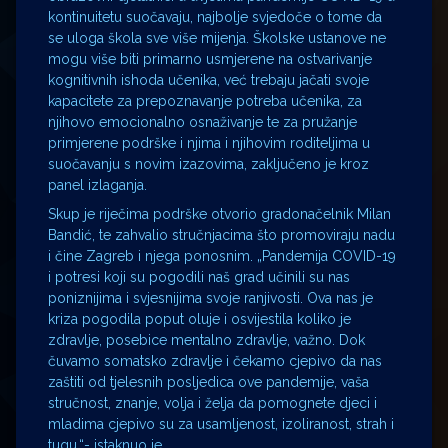
kontinuitetu suočavaju, najbolje svjedoče o tome da
se uloga škola sve više mijenja. Školske ustanove ne
mogu više biti primarno usmjerene na ostvarivanje
kognitivnih ishoda učenika, već trebaju jačati svoje
kapacitete za prepoznavanje potreba učenika, za
njihovo emocionalno osnaživanje te za pružanje
primjerene podrške i njima i njihovim roditeljima u
suočavanju s novim izazovima, zaključeno je kroz
panel izlaganja.
Skup je riječima podrške otvorio gradonačelnik Milan
Bandić, te zahvalio stručnjacima što promoviraju nadu
i čine Zagreb i njega ponosnim. „Pandemija COVID-19
i potresi koji su pogodili naš grad učinili su nas
poniznijima i svjesnijima svoje ranjivosti. Ova nas je
kriza pogodila poput oluje i osvijestila koliko je
zdravlje, posebice mentalno zdravlje, važno. Dok
čuvamo somatsko zdravlje i čekamo cjepivo da nas
zaštiti od tjelesnih posljedica ove pandemije, vaša
stručnost, znanje, volja i želja da pomognete djeci i
mladima cjepivo su za usamljenost, izoliranost, strah i
tugu.“- istaknuo je.