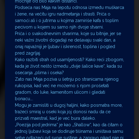
moćnije od bilo kakvih distanci.
Podseća nas Maja na lepotu odnosa između muškarca
i žene, na večitu igru nadmetanja i strasti. Priča o
samoći ali i o jutrima u kojima zamiriše kafa s toplim
pecivom u kojem su samo njih dvoje stvarni.
Priča i o svakodnevnim stvarima, koje su bitnije, jer se
neki važni životni događaji ne dešavaju svaki dan, a
onaj najvažniji je ljubav i iskrenost, toplina i pogled
pred zagrljaj.
Kako razbiti strah od usamljenosti? Kako reći zbogom,
kada je život nešto između „dvije šalice kave“, kada su
osećanja „plima i oseka?
Zato nas Maja poziva u šetnju po stranicama njenog
rukopisa, kad već ne možemo s njom prošetati
gradom, do luke, kamenitom ulicom i gledati
bonacu….
Mogu je zamisliti u dugoj haljini, kako posmatra more,
tražeći smiraj u oseki koja joj donosi nadu da će
prizvati maestral, kad je već bura daleko.
„Poezija pod jedrima“ je kao „Shallow“, kao da čitam o
jednoj ljubavi koja se dodiruje tišinama i uništava samu
sebe odlazeći od svoje suštine, a zapravo nikad nije ni