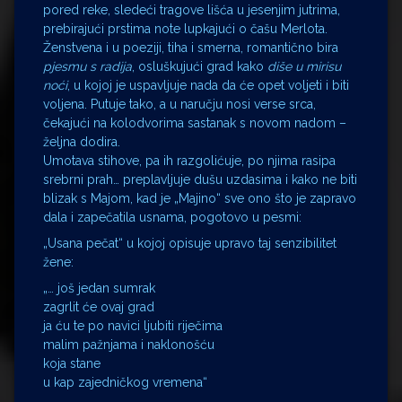
pored reke, sledeći tragove lišća u jesenjim jutrima,
prebirajući prstima note lupkajući o čašu Merlota.
Ženstvena i u poeziji, tiha i smerna, romantično bira
pjesmu s radija
, osluškujući grad kako
diše u mirisu
noći
, u kojoj je uspavljuje nada da će opet voljeti i biti
voljena. Putuje tako, a u naručju nosi verse srca,
čekajući na kolodvorima sastanak s novom nadom –
željna dodira.
Umotava stihove, pa ih razgolićuje, po njima rasipa
srebrni prah… preplavljuje dušu uzdasima i kako ne biti
blizak s Majom, kad je „Majino“ sve ono što je zapravo
dala i zapečatila usnama, pogotovo u pesmi:
„Usana pečat“ u kojoj opisuje upravo taj senzibilitet
žene:
„… još jedan sumrak
zagrlit će ovaj grad
ja ću te po navici ljubiti riječima
malim pažnjama i naklonošću
koja stane
u kap zajedničkog vremena“