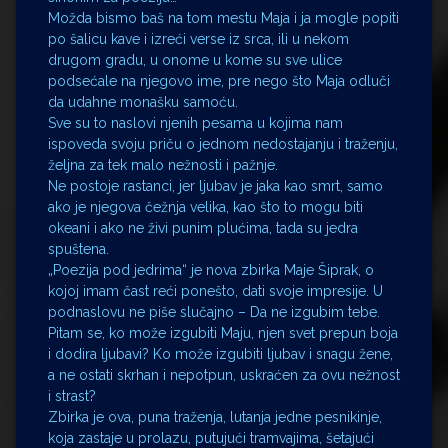
Možda bismo baš na tom mestu Maja i ja mogle popiti
po šalicu kave i izreći verse iz srca, ili u nekom
drugom gradu, u onome u kome su sve ulice
podsećale na njegovo ime, pre nego što Maja odluči
da udahne monašku samoću.
Sve su to naslovi njenih pesama u kojima nam
ispoveda svoju priču o jednom nedostajanju i traženju,
željna za tek malo nežnosti i pažnje.
Ne postoje rastanci, jer ljubav je jaka kao smrt, samo
ako je njegova čežnja velika, kao što to mogu biti
okeani i ako ne živi punim plućima, tada su jedra
spuštena.
„Poezija pod jedrima“ je nova zbirka Maje Šiprak, o
kojoj imam čast reći ponešto, dati svoje impresije. U
podnaslovu ne piše slučajno – Da ne izgubim tebe.
Pitam se, ko može izgubiti Maju, njen svet prepun boja
i dodira ljubavi? Ko može izgubiti ljubav i snagu žene,
a ne ostati skrhan i nepotpun, uskraćen za ovu nežnost
i strast?
Zbirka je ova, puna traženja, lutanja jedne pesnikinje,
koja zastaje u prolazu, putujući tramvajima, šetajući