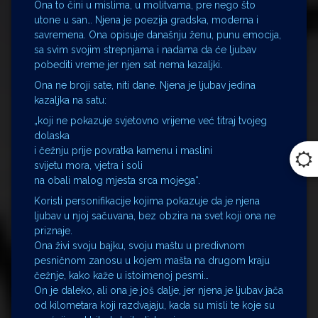
Ona to čini u mislima, u molitvama, pre nego što
utone u san… Njena je poezija gradska, moderna i
savremena. Ona opisuje današnju ženu, punu emocija,
sa svim svojim strepnjama i nadama da će ljubav
pobediti vreme jer njen sat nema kazaljki.
Ona ne broji sate, niti dane. Njena je ljubav jedina
kazaljka na satu:
„koji ne pokazuje svjetovno vrijeme već titraj tvojeg
dolaska
i čežnju prije povratka kamenu i maslini
svijetu mora, vjetra i soli
na obali malog mjesta srca mojega“.
Koristi personifikacije kojima pokazuje da je njena
ljubav u njoj sačuvana, bez obzira na svet koji ona ne
priznaje.
Ona živi svoju bajku, svoju maštu u predivnom
pesničnom zanosu u kojem mašta na drugom kraju
čežnje, kako kaže u istoimenoj pesmi…
On je daleko, ali ona je još dalje, jer njena je ljubav jača
od kilometara koji razdvajaju, kada su misli te koje su