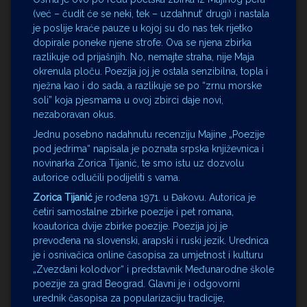
(već – čudit će se neki, tek – uzdahnut’ drugi) i nastala
je poslije kraće pauze u kojoj su do nas tek rijetko
dopirale poneke njene strofe. Ova se njena zbirka
razlikuje od prijašnjih. No, nemajte straha, nije Maja
okrenula ploču. Poezija joj je ostala senzibilna, topla i
nježna kao i do sada, a razlikuje se po “zrnu morske
soli” koja pjesmama u ovoj zbirci daje novi,
nezaboravan okus.
Jednu posebno nadahnutu recenziju Majine „Poezije
pod jedrima“ napisala je poznata srpska književnica i
novinarka Zorica Tijanić, te smo istu uz dozvolu
autorice odlučili podijeliti s vama.
Zorica Tijanić
je rođena 1971. u Đakovu. Autorica je
četiri samostalne zbirke poezije i pet romana,
koautorica dvije zbirke poezije. Poezija joj je
prevođena na slovenski, arapski i ruski jezik. Urednica
je i osnivačica online časopisa za umjetnost i kulturu
„Zvezdani kolodvor“ i predstavnik Međunarodne škole
poezije za grad Beograd. Glavni je i odgovorni
urednik časopisa za popularizaciju tradicije,