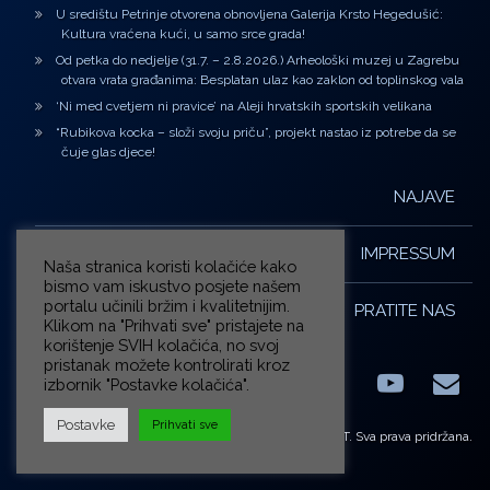
U središtu Petrinje otvorena obnovljena Galerija Krsto Hegedušić:
Kultura vraćena kući, u samo srce grada!
Od petka do nedjelje (31.7. – 2.8.2026.) Arheološki muzej u Zagrebu
otvara vrata građanima: Besplatan ulaz kao zaklon od toplinskog vala
‘Ni med cvetjem ni pravice’ na Aleji hrvatskih sportskih velikana
“Rubikova kocka – složi svoju priču”, projekt nastao iz potrebe da se
čuje glas djece!
NAJAVE
IMPRESSUM
Naša stranica koristi kolačiće kako
bismo vam iskustvo posjete našem
portalu učinili bržim i kvalitetnijim.
PRATITE NAS
Klikom na "Prihvati sve" pristajete na
korištenje SVIH kolačića, no svoj
pristanak možete kontrolirati kroz
izbornik "Postavke kolačića".
Facebook
LinkedIn
YouTub
E-m
X.com
Postavke
Prihvati sve
© ZG-KULT. Sva prava pridržana.