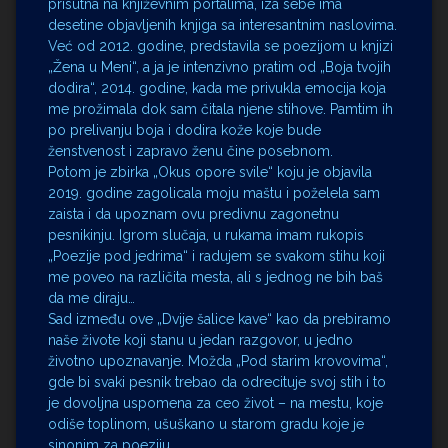
prisutna na književnim portalima, iza sebe ima
desetine objavljenih knjiga sa interesantnim naslovima.
Već od 2012. godine, predstavila se poezijom u knjizi
„Žena u Meni“, a ja je intenzivno pratim od „Boja tvojih
dodira“, 2014. godine, kada me privukla emocija koja
me prožimala dok sam čitala njene stihove. Pamtim ih
po prelivanju boja i dodira kože koje bude
ženstvenost i zapravo ženu čine posebnom.
Potom je zbirka „Okus opore svile“ koju je objavila
2019. godine zagolicala moju maštu i poželela sam
zaista i da upoznam ovu predivnu zagonetnu
pesnikinju. Igrom slučaja, u rukama imam rukopis
„Poezije pod jedrima“ i radujem se svakom stihu koji
me poveo na različita mesta, ali s jednog ne bih baš
da me diraju…
Sad između ove „Dvije šalice kave“ kao da prebiramo
naše živote koji stanu u jedan razgovor, u jedno
životno upoznavanje. Možda „Pod starim krovovima“,
gde bi svaki pesnik trebao da odrecituje svoj stih i to
je dovoljna uspomena za ceo život – na mestu, koje
odiše toplinom, ušuškano u starom gradu koje je
sinonim za poeziju…