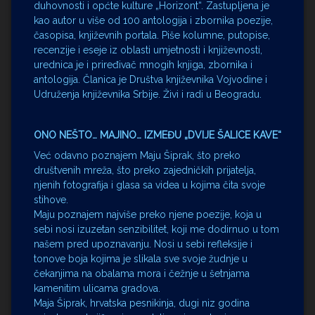
duhovnosti i općte kulture „Horizont“. Zastupljena je
kao autor u više od 100 antologija i zbornika poezije,
časopisa, književnih portala. Piše kolumne, putopise,
recenzije i eseje iz oblasti umjetnosti i književnosti,
urednica je i priređivač mnogih knjiga, zbornika i
antologija. Članica je Društva književnika Vojvodine i
Udruženja književnika Srbije. Živi i radi u Beogradu.
ONO NEŠTO… MAJINO… IZMEĐU „DVIJE ŠALICE KAVE“
Već odavno poznajem Maju Šiprak, što preko
društvenih mreža, što preko zajedničkih prijatelja,
njenih fotografija i glasa sa videa u kojima čita svoje
stihove.
Maju poznajem najviše preko njene poezije, koja u
sebi nosi izuzetan senzibilitet, koji me dodirnuo u tom
našem pred upoznavanju. Nosi u sebi refleksije i
tonove boja kojima je slikala sve svoje žudnje u
čekanjima na obalama mora i čežnje u šetnjama
kamenitim ulicama gradova.
Maja Šiprak, hrvatska pesnikinja, dugi niz godina