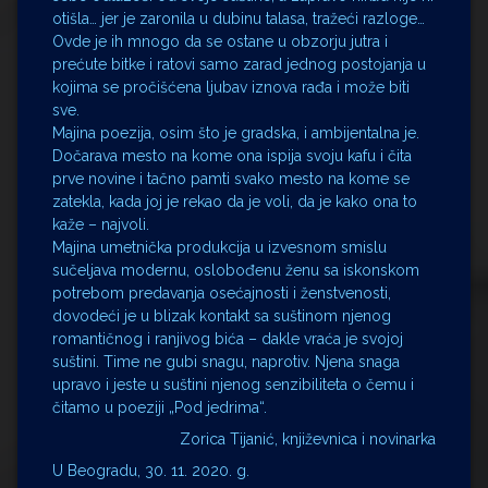
otišla… jer je zaronila u dubinu talasa, tražeći razloge…
Ovde je ih mnogo da se ostane u obzorju jutra i
prećute bitke i ratovi samo zarad jednog postojanja u
kojima se pročišćena ljubav iznova rađa i može biti
sve.
Majina poezija, osim što je gradska, i ambijentalna je.
Dočarava mesto na kome ona ispija svoju kafu i čita
prve novine i tačno pamti svako mesto na kome se
zatekla, kada joj je rekao da je voli, da je kako ona to
kaže – najvoli.
Majina umetnička produkcija u izvesnom smislu
sučeljava modernu, oslobođenu ženu sa iskonskom
potrebom predavanja osećajnosti i ženstvenosti,
dovodeći je u blizak kontakt sa suštinom njenog
romantičnog i ranjivog bića – dakle vraća je svojoj
suštini. Time ne gubi snagu, naprotiv. Njena snaga
upravo i jeste u suštini njenog senzibiliteta o čemu i
čitamo u poeziji „Pod jedrima“.
Zorica Tijanić, književnica i novinarka
U Beogradu, 30. 11. 2020. g.