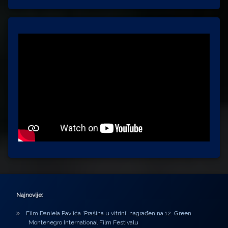
Najnovije:
Film Daniela Pavlića ‘Prašina u vitrini’ nagrađen na 12. Green
Montenegro International Film Festivalu