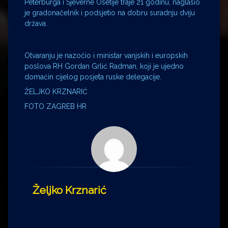
Peterburga i Sjeverne Osetije traje 21 godinu, naglasio
je gradonačelnik i podsjetio na dobru suradnju dviju
država.
Otvaranju je nazočio i ministar vanjskih i europskih
poslova RH Gordan Grlić Radman, koji je ujedno
domaćin cijelog posjeta ruske delegacije.
ŽELJKO KRZNARIĆ
FOTO ZAGREB HR
Željko Krznarić