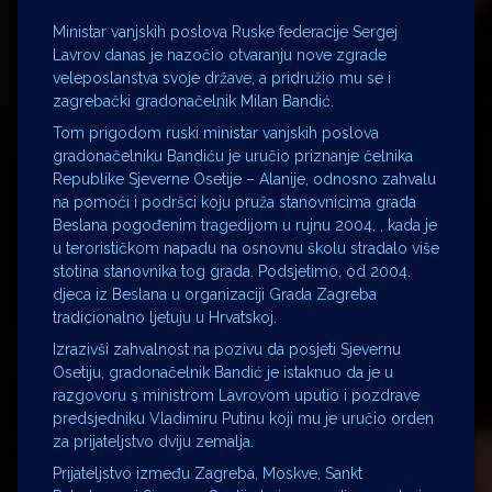
Ministar vanjskih poslova Ruske federacije Sergej
Lavrov danas je nazočio otvaranju nove zgrade
veleposlanstva svoje države, a pridružio mu se i
zagrebački gradonačelnik Milan Bandić.
Tom prigodom ruski ministar vanjskih poslova
gradonačelniku Bandiću je uručio priznanje čelnika
Republike Sjeverne Osetije – Alanije, odnosno zahvalu
na pomoći i podršci koju pruža stanovnicima grada
Beslana pogođenim tragedijom u rujnu 2004. , kada je
u terorističkom napadu na osnovnu školu stradalo više
stotina stanovnika tog grada. Podsjetimo, od 2004.
djeca iz Beslana u organizaciji Grada Zagreba
tradicionalno ljetuju u Hrvatskoj.
Izrazivši zahvalnost na pozivu da posjeti Sjevernu
Osetiju, gradonačelnik Bandić je istaknuo da je u
razgovoru s ministrom Lavrovom uputio i pozdrave
predsjedniku Vladimiru Putinu koji mu je uručio orden
za prijateljstvo dviju zemalja.
Prijateljstvo između Zagreba, Moskve, Sankt