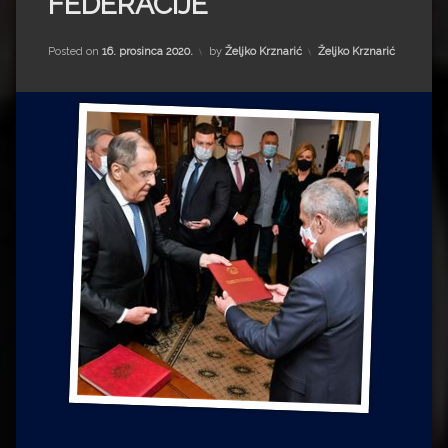
FEDERACIJE
Impressum
Milenko Strižak
Drugi autori
Drugi autori
Kategorije:
Posted on
16. prosinca 2020.
by
Željko Krznarić
Željko Krznarić
Matea Andrić
Ljiljana Lekanić-Kljaić
Željko Krznarić
Mario Lovreković
Miroslav Šantek