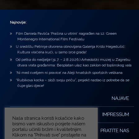
Najnovije:
Film Daniela Pavlića ‘Prašina u vitrini’ nagrađen na 12. Green
Montenegro International Film Festivalu
U središtu Petrinje otvorena obnovljena Galerija Krsto Hegedušić:
Kultura vraćena kući, u samo srce grada!
Od petka do nedjelje (31.7. – 2.8.2026.) Arheološki muzej u Zagrebu
otvara vrata građanima: Besplatan ulaz kao zaklon od toplinskog vala
‘Ni med cvetjem ni pravice’ na Aleji hrvatskih sportskih velikana
“Rubikova kocka – složi svoju priču”, projekt nastao iz potrebe da se
čuje glas djece!
NAJAVE
IMPRESSUM
Naša stranica koristi kolačiće kako
bismo vam iskustvo posjete našem
portalu učinili bržim i kvalitetnijim.
PRATITE NAS
Klikom na "Prihvati sve" pristajete na