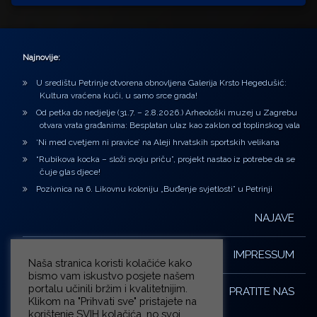
Najnovije:
U središtu Petrinje otvorena obnovljena Galerija Krsto Hegedušić:
Kultura vraćena kući, u samo srce grada!
Od petka do nedjelje (31.7. – 2.8.2026.) Arheološki muzej u Zagrebu
otvara vrata građanima: Besplatan ulaz kao zaklon od toplinskog vala
‘Ni med cvetjem ni pravice’ na Aleji hrvatskih sportskih velikana
“Rubikova kocka – složi svoju priču”, projekt nastao iz potrebe da se
čuje glas djece!
Pozivnica na 6. Likovnu koloniju „Buđenje svjetlosti” u Petrinji
NAJAVE
IMPRESSUM
Naša stranica koristi kolačiće kako
bismo vam iskustvo posjete našem
portalu učinili bržim i kvalitetnijim.
PRATITE NAS
Klikom na "Prihvati sve" pristajete na
korištenje SVIH kolačića, no svoj