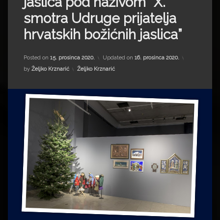
jaslica pod nazivom “X.
Impressum
Milenko Strižak
smotra Udruge prijatelja
Drugi autori
Drugi autori
hrvatskih božićnih jaslica”
Matea Andrić
Posted on
15. prosinca 2020.
Updated on
16. prosinca 2020.
Kategorije:
by
Željko Krznarić
Željko Krznarić
Ljiljana Lekanić-Kljaić
Željko Krznarić
Mario Lovreković
Miroslav Šantek