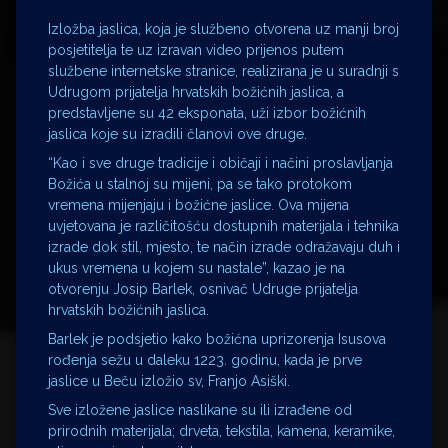
Izložba jaslica, koja je službeno otvorena uz manji broj
posjetitelja te uz izravan video prijenos putem
službene internetske stranice, realizirana je u suradnji s
Udrugom prijatelja hrvatskih božićnih jaslica, a
predstavljene su 42 eksponata, uži izbor božićnih
jaslica koje su izradili članovi ove druge.
“Kao i sve druge tradicije i običaji i načini proslavljanja
Božića u stalnoj su mijeni, pa se tako protokom
vremena mijenjaju i božićne jaslice. Ova mijena
uvjetovana je različitošću dostupnih materijala i tehnika
izrade dok stil, mjesto, te način izrade odražavaju duh i
ukus vremena u kojem su nastale”, kazao je na
otvorenju Josip Barlek, osnivač Udruge prijatelja
hrvatskih božićnih jaslica.
Barlek je podsjetio kako božićna uprizorenja Isusova
rođenja sežu u daleku 1223. godinu, kada je prve
jaslice u Beču izložio sv, Franjo Asiški.
Sve izložene jaslice naslikane su ili izrađene od
prirodnih materijala; drveta, tekstila, kamena, keramike,