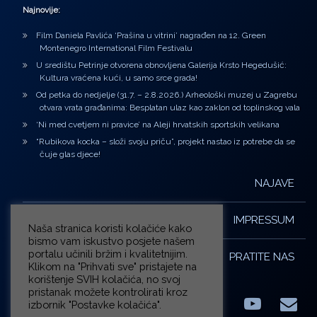
Najnovije:
Film Daniela Pavlića ‘Prašina u vitrini’ nagrađen na 12. Green
Montenegro International Film Festivalu
U središtu Petrinje otvorena obnovljena Galerija Krsto Hegedušić:
Kultura vraćena kući, u samo srce grada!
Od petka do nedjelje (31.7. – 2.8.2026.) Arheološki muzej u Zagrebu
otvara vrata građanima: Besplatan ulaz kao zaklon od toplinskog vala
‘Ni med cvetjem ni pravice’ na Aleji hrvatskih sportskih velikana
“Rubikova kocka – složi svoju priču”, projekt nastao iz potrebe da se
čuje glas djece!
NAJAVE
IMPRESSUM
Naša stranica koristi kolačiće kako
bismo vam iskustvo posjete našem
portalu učinili bržim i kvalitetnijim.
PRATITE NAS
Klikom na "Prihvati sve" pristajete na
korištenje SVIH kolačića, no svoj
pristanak možete kontrolirati kroz
izbornik "Postavke kolačića".
Facebook
LinkedIn
YouTub
E-m