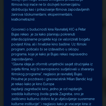
filmova koji inače ne bi doživjeli komercijalnu
distribuciju kao i prikazivanje filmova zapostavljenih
žanrova (dokumentarni, eksperimentalni,
kratkometražni).
Govoreći o budućnosti kina Ravnatelj KIC-a Petar
Bujas rekao je za kako planiraju pokrenuti
interdisciplinarne projekte koji će valorizirati bogatu
povijest Kina, ali i hrvatske kino baštine. Uz filmski
program, poticalo bi se izdavaštvo u sklopu
programa, koje je kako je Bujas rekao nepravedno
zapostavljeno.
”Glavna ideja je oformiti umjetnički savjet stručnjaka iz
svijeta filma, koji bi ravnopravno sudjelovali u stvaranju
filmskog programa”, naglasio je ravnatelj Bujas.
Prisutne je pozdravio i graonačelnik Milan Bandić koji
je rekao kako je kino Europa
najstariji zagrebački kino, jedno je od najstarijih
središta kulturnog života grada Zagreba, ono je
zaštićeno kulturno dobro te je utjelovljenje suvremene
kulturne institucije’
‘
, i naglasio kako je vraćanje kina iz