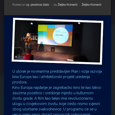
Impressum
Milenko Strižak
Kategorije:
Posted on
15. prosinca 2020.
by
Željko Krznarić
Željko Krznarić
Drugi autori
Drugi autori
Matea Andrić
Ljiljana Lekanić-Kljaić
Željko Krznarić
Mario Lovreković
U utorak je novinarima predstavljen Plan i vizija razvoja
Miroslav Šantek
kina Europa kao i arhitektonski projekt uređenja
prostora.
Kino Europa najstarije je zagrebačko kino te kao takvo
zauzima posebno i središnje mjesto u kulturnom
životu grada. A film kao takav ima revolucionarnu
ulogu u čovjekovom životu, koje često nismo svjesni
zbog užurbane svakodnevice. U programu će se u
većoj mjeri nego dosad omogućiti prikazivanje