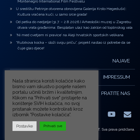
Montenegro International Film Festivalu
U središtu Petrinje otvorena obnovljena Galerija Krsto Hegedušić:
Kultura vraćena kući, u samo srce grada!
Od petka do nedjelje (31.7. – 2.8.2026.) Arheološki muzej u Zagrebu
otvara vrata građanima: Besplatan ulaz kao zaklon od toplinskog vala
‘Ni med cvetjem ni pravice’ na Aleji hrvatskih sportskih velikana
“Rubikova kocka – složi svoju priču”, projekt nastao iz potrebe da se
čuje glas djece!
NAJAVE
IMPRESSUM
Naša stranica koristi kolačiće kako
bismo vam iskustvo posjete našem
portalu učinili bržim i kvalitetnijim.
PRATITE NAS
Klikom na "Prihvati sve" pristajete na
korištenje SVIH kolačića, no svoj
pristanak možete kontrolirati kroz
izbornik "Postavke kolačića".
Facebook
LinkedIn
YouTub
E-m
X.com
Postavke
Prihvati sve
© ZG-KULT. Sva prava pridržana.