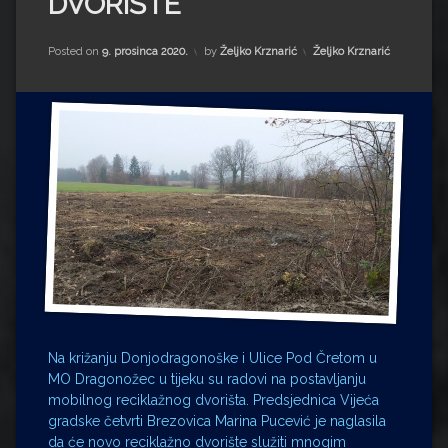
DVORIŠTE
Impressum
Milenko Strižak
Drugi autori
Drugi autori
Kategorije:
Posted on
9. prosinca 2020.
by
Željko Krznarić
Željko Krznarić
Matea Andrić
Ljiljana Lekanić-Kljaić
Željko Krznarić
Mario Lovreković
Miroslav Šantek
Na križanju Donjodragonoške i Ulice Pod Čretom u
MO Dragonožec u tijeku su radovi na postavljanju
mobilnog reciklažnog dvorišta. Predsjednica Vijeća
gradske četvrti Brezovica Marina Pucević je naglasila
da će novo reciklažno dvorište služiti mnogim