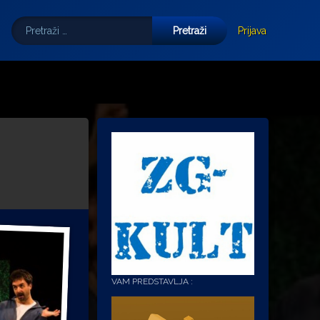
Pretraži:
Tube
E-mail
Prijava
VAM PREDSTAVLJA :