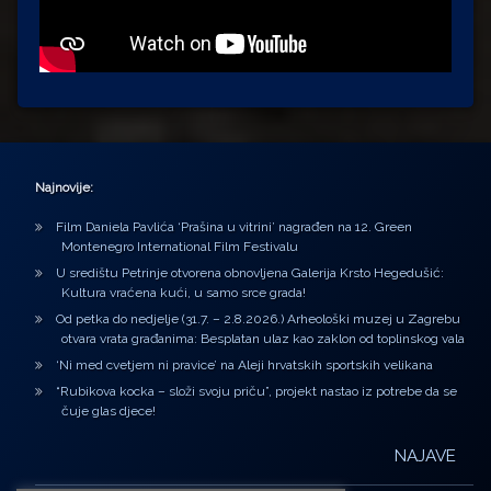
Najnovije:
Film Daniela Pavlića ‘Prašina u vitrini’ nagrađen na 12. Green
Montenegro International Film Festivalu
U središtu Petrinje otvorena obnovljena Galerija Krsto Hegedušić:
Kultura vraćena kući, u samo srce grada!
Od petka do nedjelje (31.7. – 2.8.2026.) Arheološki muzej u Zagrebu
otvara vrata građanima: Besplatan ulaz kao zaklon od toplinskog vala
‘Ni med cvetjem ni pravice’ na Aleji hrvatskih sportskih velikana
“Rubikova kocka – složi svoju priču”, projekt nastao iz potrebe da se
čuje glas djece!
NAJAVE