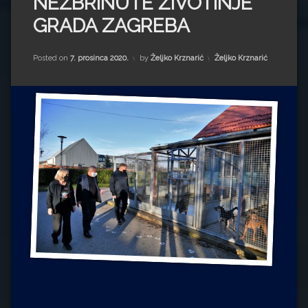
NEZBRINUTE ŽIVOTINJE
Impressum
Milenko Strižak
GRADA ZAGREBA
Drugi autori
Drugi autori
Kategorije:
Posted on
7. prosinca 2020.
by
Željko Krznarić
Željko Krznarić
Matea Andrić
Ljiljana Lekanić-Kljaić
Željko Krznarić
Mario Lovreković
Miroslav Šantek