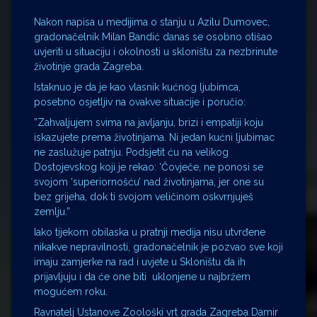
Nakon napisa u medijima o stanju u Azilu Dumovec,
gradonačelnik Milan Bandić danas se osobno otišao
uvjeriti u situaciju i okolnosti u skloništu za nezbrinute
životinje grada Zagreba.
Istaknuo je da je kao vlasnik kućnog ljubimca,
posebno osjetljiv na ovakve situacije i poručio:
”Zahvaljujem svima na javljanju, brizi i empatiji koju
iskazujete prema životinjama. Ni jedan kućni ljubimac
ne zaslužuje patnju. Podsjetit ću na velikog
Dostojevskog koji je rekao: ‘Čovječe, ne ponosi se
svojom ‘superiornošću’ nad životinjama, jer one su
bez grijeha, dok ti svojom veličinom oskvrnjuješ
zemlju.”
Iako tijekom obilaska u pratnji medija nisu utvrđene
nikakve nepravilnosti, gradonačelnik je pozvao sve koji
imaju zamjerke na rad i uvjete u Skloništu da ih
prijavljuju i da će one biti uklonjene u najbržem
mogućem roku.
Ravnatelj Ustanove Zoološki vrt grada Zagreba Damir