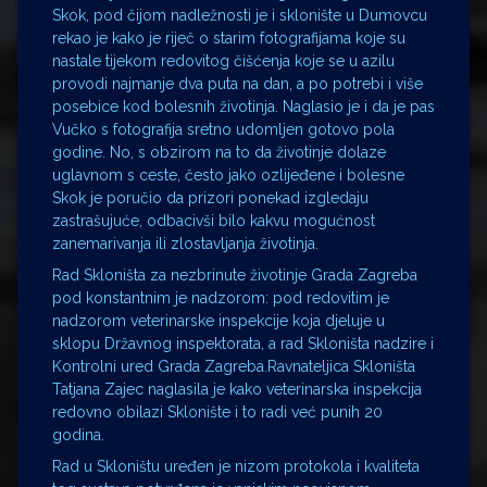
Skok, pod čijom nadležnosti je i sklonište u Dumovcu
rekao je kako je riječ o starim fotografijama koje su
nastale tijekom redovitog čišćenja koje se u azilu
provodi najmanje dva puta na dan, a po potrebi i više
posebice kod bolesnih životinja. Naglasio je i da je pas
Vučko s fotografija sretno udomljen gotovo pola
godine. No, s obzirom na to da životinje dolaze
uglavnom s ceste, često jako ozlijeđene i bolesne
Skok je poručio da prizori ponekad izgledaju
zastrašujuće, odbacivši bilo kakvu mogućnost
zanemarivanja ili zlostavljanja životinja.
Rad Skloništa za nezbrinute životinje Grada Zagreba
pod konstantnim je nadzorom: pod redovitim je
nadzorom veterinarske inspekcije koja djeluje u
sklopu Državnog inspektorata, a rad Skloništa nadzire i
Kontrolni ured Grada Zagreba.Ravnateljica Skloništa
Tatjana Zajec naglasila je kako veterinarska inspekcija
redovno obilazi Sklonište i to radi već punih 20
godina.
Rad u Skloništu uređen je nizom protokola i kvaliteta