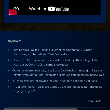
Najnovije:
Film Daniela Pavlića ‘Prašina u vitrini’ nagrađen na 12. Green
Montenegro International Film Festivalu
U središtu Petrinje otvorena obnovljena Galerija Krsto Hegedušić:
Kultura vraćena kući, u samo srce grada!
Od petka do nedjelje (31.7. – 2.8.2026.) Arheološki muzej u Zagrebu
otvara vrata građanima: Besplatan ulaz kao zaklon od toplinskog vala
‘Ni med cvetjem ni pravice’ na Aleji hrvatskih sportskih velikana
“Rubikova kocka – složi svoju priču”, projekt nastao iz potrebe da se
čuje glas djece!
NAJAVE