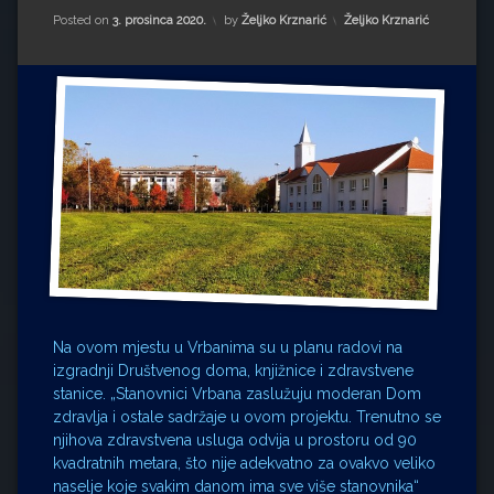
Impressum
Milenko Strižak
Kategorije:
Posted on
3. prosinca 2020.
by
Željko Krznarić
Željko Krznarić
Drugi autori
Drugi autori
Matea Andrić
Ljiljana Lekanić-Kljaić
Željko Krznarić
Mario Lovreković
Miroslav Šantek
Na ovom mjestu u Vrbanima su u planu radovi na
izgradnji Društvenog doma, knjižnice i zdravstvene
stanice. „Stanovnici Vrbana zaslužuju moderan Dom
zdravlja i ostale sadržaje u ovom projektu. Trenutno se
njihova zdravstvena usluga odvija u prostoru od 90
kvadratnih metara, što nije adekvatno za ovakvo veliko
naselje koje svakim danom ima sve više stanovnika“