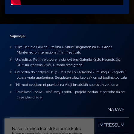
Najnovije:
Film Daniela Pavlića ‘Prašina u vitrini’ nagrađen na 12. Green
Montenegro International Film Festivalu
U središtu Petrinje otvorena obnovljena Galerija Krsto Hegedušić:
Kultura vraćena kući, u samo srce grada!
Od petka do nedjelje (31.7. – 2.8.2026.) Arheološki muzej u Zagrebu
otvara vrata građanima: Besplatan ulaz kao zaklon od toplinskog vala
‘Ni med cvetjem ni pravice’ na Aleji hrvatskih sportskih velikana
“Rubikova kocka – složi svoju priču”, projekt nastao iz potrebe da se
čuje glas djece!
NAJAVE
IMPRESSUM
Naša stranica koristi kolačiće kako
bismo vam iskustvo posjete našem