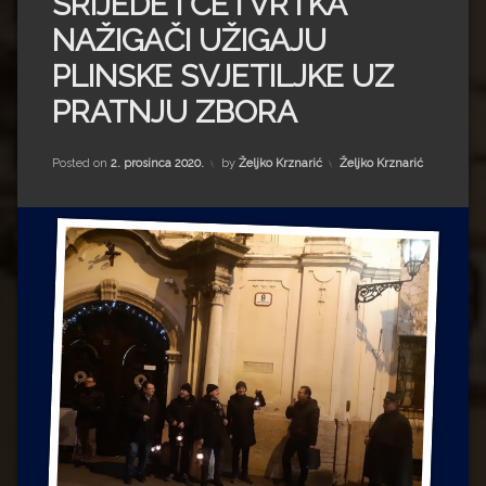
SRIJEDE I ČETVRTKA
Impressum
Milenko Strižak
NAŽIGAČI UŽIGAJU
Drugi autori
Drugi autori
PLINSKE SVJETILJKE UZ
PRATNJU ZBORA
Matea Andrić
Ljiljana Lekanić-Kljaić
Kategorije:
Posted on
2. prosinca 2020.
by
Željko Krznarić
Željko Krznarić
Željko Krznarić
Mario Lovreković
Miroslav Šantek