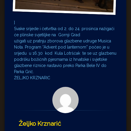
]
Svake srijede i četvrtka od 2. do 24. prosinca nažigači
će plinske svjetiljke na Gornji Grad
užigati uz pratnju zborova glazbene udruge Musica
Nota. Program “Advent pod lanternom” počeo je u
srijedu u 16.30 kod Kula Lotršćak te se uz glazbenu
podršku božićnih pjesmama iz hrvatske i svjetske
glazbene riznice nastavio preko Parka Bele IV do
Parka Grič.
ŽELJKO KRZNARIĆ
Željko Krznarić