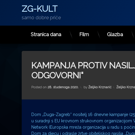
ZG-KULT
samo dobre priče
Stranica dana
Film
Glazba
Preskoči
na
sadržaj
KAMPANJA PROTIV NASI
ODGOVORNI“
Kategorije:
Posted on
28. studenoga 2020.
by
Željko Krznarić
Željko Krzna
Dom „Duga-Zagreb“ nositelj 16 dnevne kampanje (25.1
u suradnji s EU krovnom strukovnom organizacijom 
Network (Europska mreža organizacija u radu s počinit
Dom za djecu i odrasle žrtve obiteljskog nasilja „Du