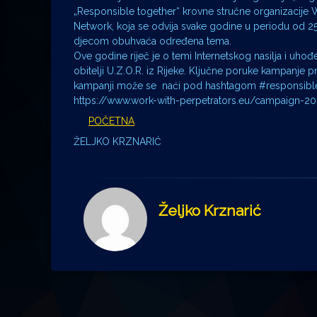
„Responsible together“ krovne stručne organizacije 
Network, koja se odvija svake godine u periodu od 25.1
djecom obuhvaća određena tema.
Ove godine riječ je o temi Internetskog nasilja i uho
obitelji U.Z.O.R. iz Rijeke. Ključne poruke kampanje 
kampanji može se naći pod hashtagom #responsibl
https://www.work-with-perpetrators.eu/campaign-2
POČETNA
ŽELJKO KRZNARIĆ
Željko Krznarić