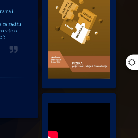
enama i
 za zaštitu
ma više o
b“: