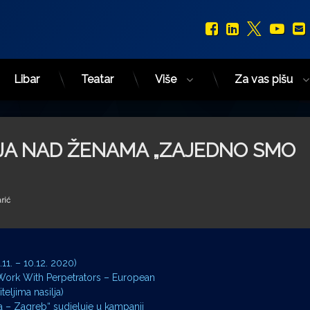
Facebook
LinkedIn
X.com
You
Libar
Teatar
Više
Za vas pišu
LJA NAD ŽENAMA „ZAJEDNO SMO
rić
1. – 10.12. 2020)
Work With Perpetrators – European
eljima nasilja)
ga – Zagreb“ sudjeluje u kampanji