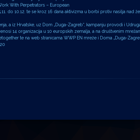
Work With Perpetrators – European
1. do 10.12. te se kroz 16 dana aktivizma u borbi protiv nasilja nad ž
đenja, a iz Hrvatske, uz Dom „Duga-Zagreb“, kampanju provodi i Udruga
prenosi 14 organizacija u 10 europskih zemalja, a na društvenim mreža
etogether te na web stranicama WWP EN mreže i Doma „Duga-Zagre
020