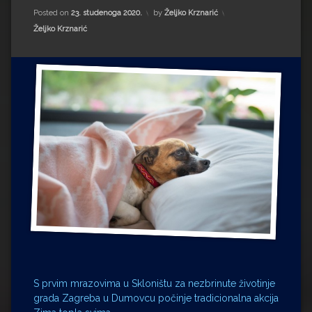
Impressum
Milenko Strižak
Posted on
23. studenoga 2020.
by
Željko Krznarić
Kategorije:
Željko Krznarić
Drugi autori
Drugi autori
Matea Andrić
Ljiljana Lekanić-Kljaić
Željko Krznarić
Mario Lovreković
Miroslav Šantek
S prvim mrazovima u Skloništu za nezbrinute životinje
grada Zagreba u Dumovcu počinje tradicionalna akcija