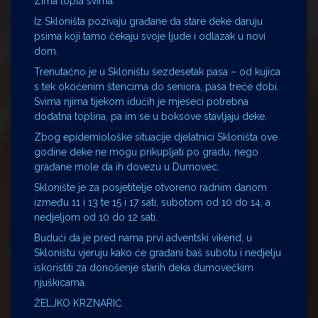
Zima topla svima.
Iz Skloništa pozivaju građane da stare deke daruju
psima koji tamo čekaju svoje ljude i odlazak u novi
dom.
Trenutačno je u Skloništu šezdesetak pasa – od kujica
s tek okoćenim štencima do seniora, pasa treće dobi.
Svima njima tijekom idućih je mjeseci potrebna
dodatna toplina, pa im se u boksove stavljaju deke.
Zbog epidemiološke situacije djelatnici Skloništa ove
godine deke ne mogu prikupljati po gradu, nego
građane mole da ih dovezu u Dumovec.
Sklonište je za posjetitelje otvoreno radnim danom
između 11 i 13 te 15 i 17 sati, subotom od 10 do 14, a
nedjeljom od 10 do 12 sati.
Budući da je pred nama prvi adventski vikend, u
Skloništu vjeruju kako će građani baš subotu i nedjelju
iskoristiti za donošenje starih deka dumovečkim
njuškicama.
ŽELJKO KRZNARIĆ