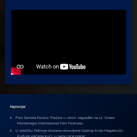
Najnovije:
Film Daniela Pavlića ‘Prašina u vitrini’ nagrađen na 12. Green
Montenegro International Film Festivalu
U središtu Petrinje otvorena obnovljena Galerija Krsto Hegedušić:
Kultura vraćena kući, u samo srce grada!