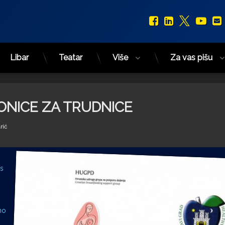
Facebook
LinkedIn
X.com
You
Libar
Teatar
Više
Za vas pišu
ONICE ZA TRUDNICE
rić
 s
no