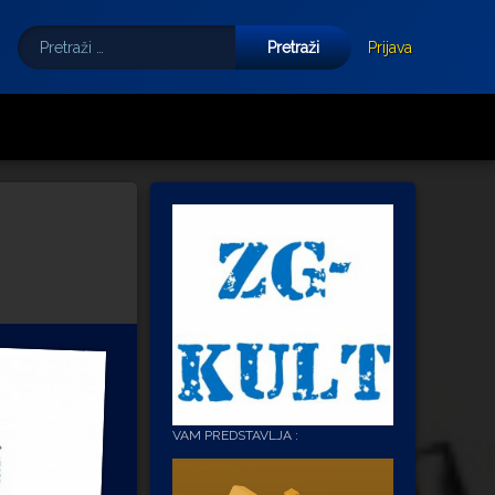
Pretraži:
Tube
E-mail
Prijava
VAM PREDSTAVLJA :