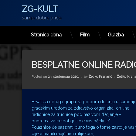
ZG-KULT
samo dobre priče
Stranica dana
Film
Glazba
Preskoči
na
sadržaj
BESPLATNE ONLINE RADI
Kategorije:
Posted on
23. studenoga 2020.
by
Željko Krznarić
Željko Krzna
Hrvatska udruga grupa za potporu dojenju u suradnji
gradskim uredom za zdravstvo organizira on line
radionice za trudnice pod nazivom “Dojenje –
priprema za razdoblje koje vas očekuje”.
Polaznice će sasznati puno toga o tome zašto je važ
dijete hraniti majčinim mlijekom,