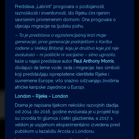
Predstava „Labrint“ progovara o postojanosti,
raznolikosti i inventivnosti, što Rijeku čini njenim
savršenim privremenim domom. Ona progovara o
utjecaju migracije na ljudsku psihu.
– To je predstava o egzistencijalnoj krizi moje
generacije, prve generacije podrijetlom s Kariba
rođene u Velikoj Britaniji, koju je društvo koje još nije
evoluiralo – ni politički ni socijalno – silno ugrozilo
,
kaže u najavi predstave autor
Paul Anthony Morris
,
dodajući da teme vode, rada i migracije, kao simboli
koji predstavljaju isprepletene identitete Rijeke i
suvremene Europe, vrlo snažno odzvanjaju životima
afričke karipske zajednice u Europi.
London – Rijeka – London
Drama je napisana tijekom nekoliko razvojnih stadija,
od 2014. do 2016. godine evoluirala je u projekt koji
su izvodila tri glumca i četiri glazbenika, a 2017. s
velikim je uspjehom eksperimentalno izvedena pred
publikom u kazalištu Arcola u Londonu.