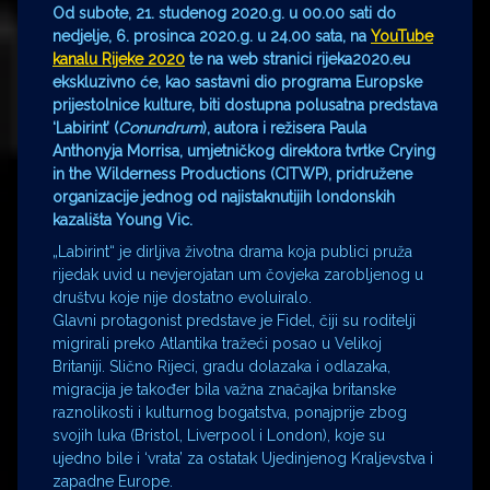
Od subote, 21. studenog 2020.g. u 00.00 sati do
nedjelje, 6. prosinca 2020.g. u 24.00 sata, na
YouTube
kanalu Rijeke 2020
te na web stranici
rijeka2020.eu
ekskluzivno će, kao sastavni dio programa Europske
prijestolnice kulture, biti dostupna polusatna predstava
‘Labirint’ (
Conundrum
), autora i režisera
Paula
Anthonyja Morrisa, umjetničkog direktora tvrtke
Crying
in the Wilderness Productions (CITWP),
pridružene
organizacije jednog od najistaknutijih londonskih
kazališta Young Vic.
„Labirint“ je dirljiva životna drama koja publici pruža
rijedak uvid u nevjerojatan um čovjeka zarobljenog u
društvu koje nije dostatno evoluiralo.
Glavni protagonist predstave je Fidel, čiji su roditelji
migrirali preko Atlantika tražeći posao u Velikoj
Britaniji. Slično Rijeci, gradu dolazaka i odlazaka,
migracija je također bila važna značajka britanske
raznolikosti i kulturnog bogatstva, ponajprije zbog
svojih luka (Bristol, Liverpool i London), koje su
ujedno bile i ‘vrata’ za ostatak Ujedinjenog Kraljevstva i
zapadne Europe.