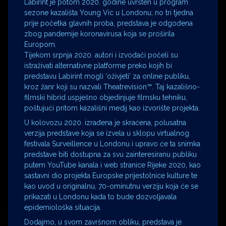
Labirint je potom 2020. godine uvršten u program
sezone kazališta Young Vic u Londonu, no tri tjedna
prije početka glavnih proba, predstava je odgođena
zbog pandemije koronavirusa koja se proširila
Europom.
Tijekom srpnja 2020. autori i izvođači počeli su
istraživati alternativne platforme preko kojih bi
predstavu Labirint mogli ‘oživjeti’ za online publiku,
kroz žanr koji su nazvali Theatrevision™. Taj kazališno-
filmski hibrid uspješno objedinjuje filmsku tehniku,
poštujući pritom kazališni medij kao izvorište projekta.
U kolovozu 2020. izrađena je skraćena, polusatna
verzija predstave koja se izvela u sklopu virtualnog
festivala Surveillence u Londonu i upravo će ta snimka
predstave biti dostupna za svu zainteresiranu publiku
putem YouTube kanala i web stranice Rijeke 2020, kao
sastavni dio projekta Europske prijestolnice kulture te
kao uvod u originalnu, 70-ominutnu verziju koja će se
prikazati u Londonu kada to bude dozvoljavala
epidemiološka situacija.
Dodajmo, u svom završnom obliku, predstava je