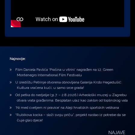
Najnovije:
Film Daniela Pavlića ‘Prašina u vitrini’ nagrađen na 12. Green
Montenegro International Film Festivalu
U središtu Petrinje otvorena obnovljena Galerija Krsto Hegedušić:
Kultura vraćena kući, u samo srce grada!
Od petka do nedjelje (31.7. – 2.8.2026.) Arheološki muzej u Zagrebu
otvara vrata građanima: Besplatan ulaz kao zaklon od toplinskog vala
‘Ni med cvetjem ni pravice’ na Aleji hrvatskih sportskih velikana
“Rubikova kocka – složi svoju priču”, projekt nastao iz potrebe da se
čuje glas djece!
NAJAVE