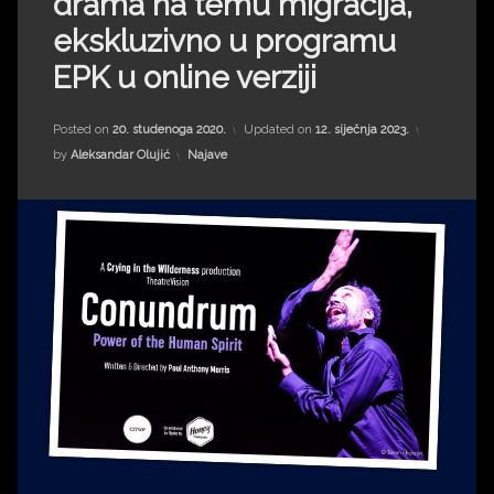
drama na temu migracija,
Impressum
Milenko Strižak
ekskluzivno u programu
Drugi autori
Drugi autori
EPK u online verziji
Matea Andrić
Posted on
20. studenoga 2020.
Updated on
12. siječnja 2023.
Kategorije:
by
Aleksandar Olujić
Najave
Ljiljana Lekanić-Kljaić
Željko Krznarić
Mario Lovreković
Miroslav Šantek