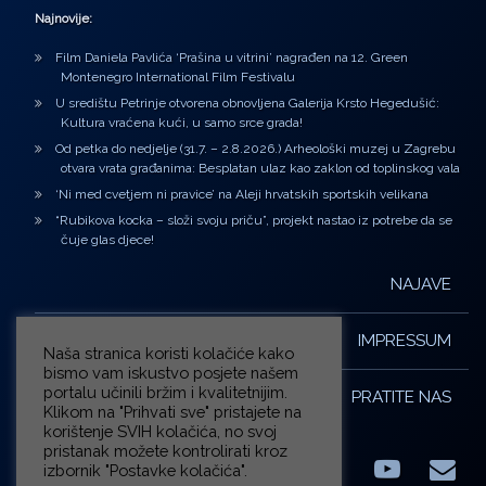
Najnovije:
Film Daniela Pavlića ‘Prašina u vitrini’ nagrađen na 12. Green
Montenegro International Film Festivalu
U središtu Petrinje otvorena obnovljena Galerija Krsto Hegedušić:
Kultura vraćena kući, u samo srce grada!
Od petka do nedjelje (31.7. – 2.8.2026.) Arheološki muzej u Zagrebu
otvara vrata građanima: Besplatan ulaz kao zaklon od toplinskog vala
‘Ni med cvetjem ni pravice’ na Aleji hrvatskih sportskih velikana
“Rubikova kocka – složi svoju priču”, projekt nastao iz potrebe da se
čuje glas djece!
NAJAVE
IMPRESSUM
Naša stranica koristi kolačiće kako
bismo vam iskustvo posjete našem
portalu učinili bržim i kvalitetnijim.
PRATITE NAS
Klikom na "Prihvati sve" pristajete na
korištenje SVIH kolačića, no svoj
pristanak možete kontrolirati kroz
izbornik "Postavke kolačića".
Facebook
LinkedIn
YouTub
E-m