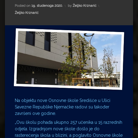
Impressum
Milenko Strižak
Posted on
19. studenoga 2020.
by
Željko Krznarić
Kategorije:
Željko Krznarić
Drugi autori
Drugi autori
Matea Andrić
Ljiljana Lekanić-Kljaić
Željko Krznarić
Mario Lovreković
Miroslav Šantek
Na objektu nove Osnovne škole Središće u Ulici
Savezne Republike Njemačke radovi su također
završeni ove godine.
„Ovu školu pohađa ukupno 257 učenika u 15 razrednih
odjela. Izgradnjom nove škole došlo je do
rasterećenja škola u blizini, a poglavito Osnovne škole