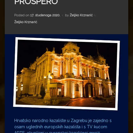
PROSPERO
Impressum
Milenko Strižak
Drugi autori
Drugi autori
Posted on
17. studenoga 2020.
by
Željko Krznarić
Kategorije:
Željko Krznarić
Matea Andrić
Ljiljana Lekanić-Kljaić
Željko Krznarić
Mario Lovreković
Miroslav Šantek
Hrvatsko narodno kazalište u Zagrebu je zajedno s
osam uglednih europskih kazališta i s TV kućom
ARTE, okupljeni u europskoj kazališnoj mreži