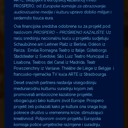
PROSPERO, od
Europske komisije za obrazovanje,
audiovizualne medije i kulturu
upravo dobilo milijun i
sedamsto tisuća eura.
Ova financijska sredstva odobrena su za projekt pod
naslovom
PROSPERO – PROŠIRENO KAZALIŠTE
. Uz
našu središnju nacionalnu kuću u projektu sudjeluju
Schaubühne am Leihner Platz iz Berlina, Odéon iz
Pariza, Emilia Romagna Teatro iz Italije, Göteborgs
Stadsteater iz Švedske, São Luiz Teatro Municipal iz
Lisabona, Teatros del Canal iz Madrida, Teatr
Powszenchny iz Varšave, Théâtre de Liège iz Belgije i
francusko-njemačka TV kuća ARTE iz Strasbourga.
Deset snažnih partnera nastavlja višegodišnju
međunarodnu kulturnu suradnju kojom želi
promovirati ambiciozne kazališne projekte,
obogaćujući tako kulturni život Europe. Prospero
projekt želi pokazati kako je kultura ona snaga koja
pokreće društvo u vremenima krize, stimulirajući
kreativnost. Potporom ovom projektu Europska
komisija potiče umjetničke razmjene i suradnju,