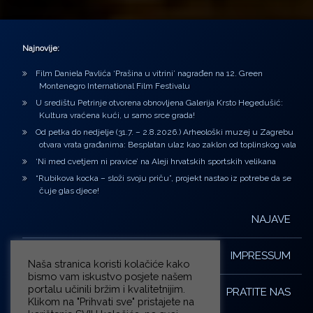
Najnovije:
Film Daniela Pavlića ‘Prašina u vitrini’ nagrađen na 12. Green
Montenegro International Film Festivalu
U središtu Petrinje otvorena obnovljena Galerija Krsto Hegedušić:
Kultura vraćena kući, u samo srce grada!
Od petka do nedjelje (31.7. – 2.8.2026.) Arheološki muzej u Zagrebu
otvara vrata građanima: Besplatan ulaz kao zaklon od toplinskog vala
‘Ni med cvetjem ni pravice’ na Aleji hrvatskih sportskih velikana
“Rubikova kocka – složi svoju priču”, projekt nastao iz potrebe da se
čuje glas djece!
NAJAVE
IMPRESSUM
Naša stranica koristi kolačiće kako
bismo vam iskustvo posjete našem
portalu učinili bržim i kvalitetnijim.
PRATITE NAS
Klikom na "Prihvati sve" pristajete na