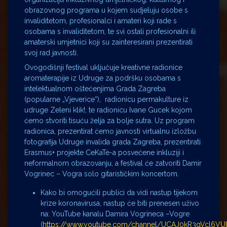
obrazovnog programa u kojem sudjeluju osobe s
invaliditetom, profesionalci i amateri koji rade s
osobama s invaliditetom, te svi ostali profesionalni ili
amaterski umjetnici koji su zainteresirani prezentirati
svoj rad javnosti.
Ovogodišnji festival uključuje kreativne radionice
aromaterapije iz Udruge za podršku osobama s
intelektualnom oštećenjima Grada Zagreba
(popularne „Vjeverice“), radionicu permakulture iz
udruge Zeleni klik!, te radionicu Ivane Gucek kojom
ćemo stvoriti tisuću želja za bolje sutra. Uz program
radionica, prezentirat ćemo javnosti virtualnu izložbu
fotografija Udruge invalida grada Zagreba, prezentirati
Erasmus+ projekte CeKaTe-a posvećene inkluziji i
neformalnom obrazovanju, a festival će zatvoriti Damir
Vogrinec – Vogra solo gitarističkim koncertom.
Kako bi omogućili publici da vidi nastup tijekom
krize koronavirusa, nastup će biti prenesen uživo
na: YouTube kanalu Damira Vogrineca –Vogre
(
https://www.youtube.com/channel/UCAJ0kR3qVcl6VU