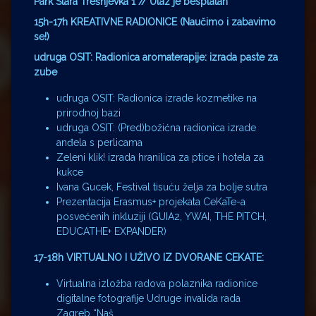
Park Stara Trešnjevka 1 // Ulaz je besplatan
15h-17h KREATIVNE RADIONICE (Naučimo i zabavimo
se!)
udruga OSIT: Radionica aromaterapije: izrada paste za
zube
udruga OSIT: Radionica izrade kozmetike na
prirodnoj bazi
udruga OSIT: (Pred)božićna radionica izrade
anđela s perlicama
Zeleni klik! izrada hranilica za ptice i hotela za
kukce
Ivana Gucek, Festival tisuću želja za bolje sutra
Prezentacija Erasmus+ projekata CeKaTe-a
posvećenih inkluziji (GUIA2, YWAI, THE PITCH,
EDUCATHE+ EXPANDER)
17-18h VIRTUALNO I UŽIVO IZ DVORANE CEKATE:
Virtualna izložba radova polaznika radionice
digitalne fotografije Udruge invalida rada
Zagreb “Naš