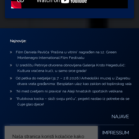
Najnovije:
Film Daniela Pavlića ‘Prašina u vitrini’ nagrađen na 12. Green
Montenegro International Film Festivalu
U središtu Petrinje otvorena obnovljena Galerija Krsto Hegedušić:
Kultura vraćena kući, u samo srce grada!
Od petka do nedjelje (31.7. – 2.8.2026.) Arheološki muzej u Zagrebu
otvara vrata građanima: Besplatan ulaz kao zaklon od toplinskog vala
‘Ni med cvetjem ni pravice’ na Aleji hrvatskih sportskih velikana
“Rubikova kocka – složi svoju priču”, projekt nastao iz potrebe da se
čuje glas djece!
NAJAVE
IMPRESSUM
Naša stranica koristi kolačiće kako