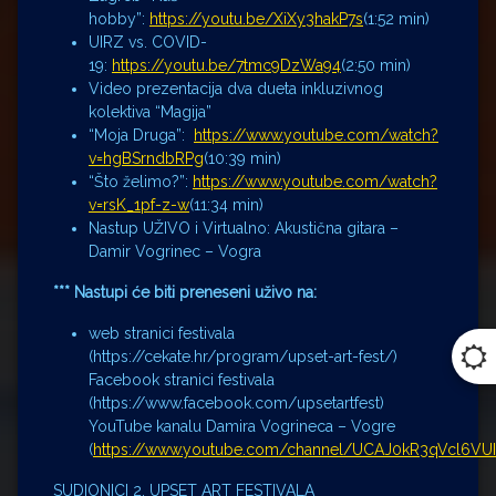
hobby”:
https://youtu.be/XiXy3hakP7s
(1:52 min)
UIRZ vs. COVID-
19:
https://youtu.be/7tmc9DzWa94
(2:50 min)
Video prezentacija dva dueta inkluzivnog
kolektiva “Magija”
“Moja Druga”:
https://www.youtube.com/watch?
v=hgBSrndbRPg
(10:39 min)
“Što želimo?”:
https://www.youtube.com/watch?
v=rsK_1pf-z-w
(11:34 min)
Nastup UŽIVO i Virtualno: Akustična gitara –
Damir Vogrinec – Vogra
*** Nastupi će biti preneseni uživo na:
web stranici festivala
(https://cekate.hr/program/upset-art-fest/)
Facebook stranici festivala
(https://www.facebook.com/upsetartfest)
YouTube kanalu Damira Vogrineca – Vogre
(
https://www.youtube.com/channel/UCAJ0kR3qVcl6VU
SUDIONICI 2. UPSET ART FESTIVALA