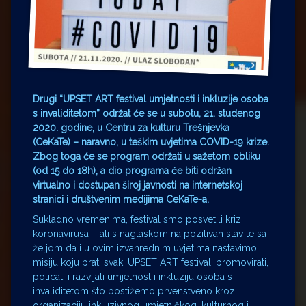
Drugi “UPSET ART festival umjetnosti i inkluzije osoba
s invaliditetom” održat će se u subotu, 21. studenog
2020. godine, u Centru za kulturu Trešnjevka
(CeKaTe) – naravno, u teškim uvjetima COVID-19 krize.
Zbog toga će se program održati u sažetom obliku
(od 15 do 18h), a dio programa će biti održan
virtualno i dostupan široj javnosti na internetskoj
stranici i društvenim medijima CeKaTe-a.
Sukladno vremenima, festival smo posvetili krizi
koronavirusa – ali s naglaskom na pozitivan stav te sa
željom da i u ovim izvanrednim uvjetima nastavimo
misiju koju prati svaki UPSET ART festival: promovirati,
poticati i razvijati umjetnost i inkluziju osoba s
invaliditetom što postižemo prvenstveno kroz
organizaciju inkluzivnog umjetničkog, kulturnog i