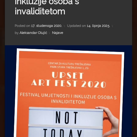
inkluzije osoba s
Impressum
Milenko Strižak
invaliditetom
Drugi autori
Drugi autori
Posted on
17. studenoga 2020.
Updated on
14. lipnja 2025.
Matea Andrić
Kategorije:
by
Aleksandar Olujić
Najave
Ljiljana Lekanić-Kljaić
Željko Krznarić
Mario Lovreković
Miroslav Šantek