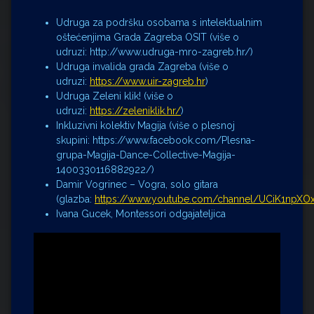
Udruga za podršku osobama s intelektualnim
oštećenjima Grada Zagreba OSIT (više o
udruzi: http://www.udruga-mro-zagreb.hr/)
Udruga invalida grada Zagreba (više o
udruzi:
https://www.uir-zagreb.hr
)
Udruga Zeleni klik! (više o
udruzi:
https://zeleniklik.hr/
)
Inkluzivni kolektiv Magija (više o plesnoj
skupini: https://www.facebook.com/Plesna-
grupa-Magija-Dance-Collective-Magija-
1400330116882922/)
Damir Vogrinec – Vogra, solo gitara
(glazba:
https://www.youtube.com/channel/UCiK1npX
Ivana Gucek, Montessori odgajateljica