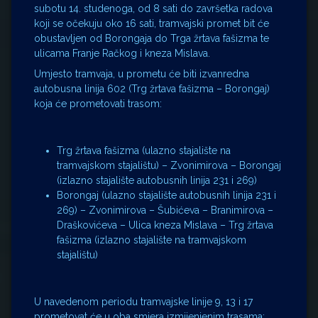
subotu 14. studenoga, od 8 sati do završetka radova
koji se očekuju oko 16 sati, tramvajski promet bit će
obustavljen od Borongaja do Trga žrtava fašizma te
ulicama Franje Račkog i kneza Mislava.
Umjesto tramvaja, u prometu će biti izvanredna
autobusna linija 602 (Trg žrtava fašizma – Borongaj)
koja će prometovati trasom:
Trg žrtava fašizma (ulazno stajalište na
tramvajskom stajalištu) – Zvonimirova – Borongaj
(izlazno stajalište autobusnih linija 231 i 269)
Borongaj (ulazno stajalište autobusnih linija 231 i
269) – Zvonimirova – Šubićeva – Branimirova –
Draškovićeva – Ulica kneza Mislava – Trg žrtava
fašizma (izlazno stajalište na tramvajskom
stajalištu)
U navedenom periodu tramvajske linije 9, 13 i 17
prometovat će u oba smjera izmijenjenim trasama: