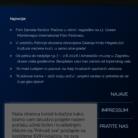
Najnovije:
Film Daniela Pavlića ‘Prašina u vitrini’ nagrađen na 12. Green
Montenegro International Film Festivalu
U središtu Petrinje otvorena obnovljena Galerija Krsto Hegedušić:
Kultura vraćena kući, u samo srce grada!
Od petka do nedjelje (31.7. – 2.8.2026.) Arheološki muzej u Zagrebu
otvara vrata građanima: Besplatan ulaz kao zaklon od toplinskog vala
‘Ni med cvetjem ni pravice’ na Aleji hrvatskih sportskih velikana
“Rubikova kocka – složi svoju priču”, projekt nastao iz potrebe da se
čuje glas djece!
NAJAVE
IMPRESSUM
Naša stranica koristi kolačiće kako
bismo vam iskustvo posjete našem
portalu učinili bržim i kvalitetnijim.
PRATITE NAS
Klikom na "Prihvati sve" pristajete na
korištenje SVIH kolačića, no svoj