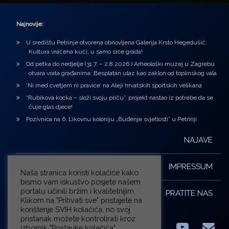
Najnovije:
U središtu Petrinje otvorena obnovljena Galerija Krsto Hegedušić:
Kultura vraćena kući, u samo srce grada!
Od petka do nedjelje (31.7. – 2.8.2026.) Arheološki muzej u Zagrebu
otvara vrata građanima: Besplatan ulaz kao zaklon od toplinskog vala
‘Ni med cvetjem ni pravice’ na Aleji hrvatskih sportskih velikana
“Rubikova kocka – složi svoju priču”, projekt nastao iz potrebe da se
čuje glas djece!
Pozivnica na 6. Likovnu koloniju „Buđenje svjetlosti” u Petrinji
NAJAVE
IMPRESSUM
Naša stranica koristi kolačiće kako
bismo vam iskustvo posjete našem
portalu učinili bržim i kvalitetnijim.
PRATITE NAS
Klikom na "Prihvati sve" pristajete na
korištenje SVIH kolačića, no svoj
pristanak možete kontrolirati kroz
izbornik "Postavke kolačića".