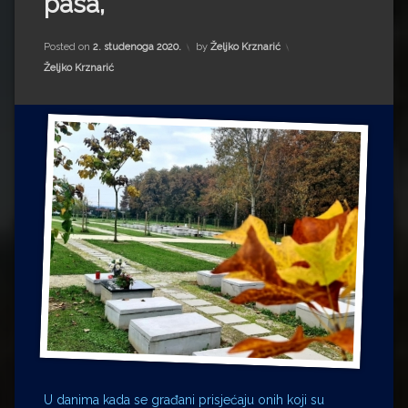
pasa,
Impressum
Milenko Strižak
Drugi autori
Drugi autori
Posted on
2. studenoga 2020.
by
Željko Krznarić
Kategorije:
Željko Krznarić
Matea Andrić
Ljiljana Lekanić-Kljaić
Željko Krznarić
Mario Lovreković
Miroslav Šantek
U danima kada se građani prisjećaju onih koji su