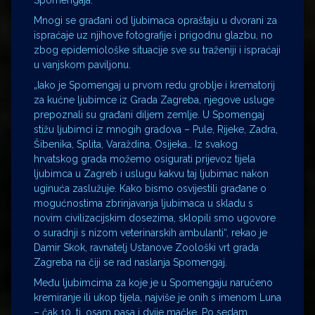
Spomengaja.
Mnogi se građani od ljubimaca opraštaju u dvorani za
ispraćaje uz njihove fotografije i prigodnu glazbu, no
zbog epidemiološke situacije sve su traženiji i ispraćaji
u vanjskom paviljonu.
„Iako je Spomengaj u prvom redu groblje i krematorij
za kućne ljubimce iz Grada Zagreba, njegove usluge
prepoznali su građani diljem zemlje. U Spomengaj
stižu ljubimci iz mnogih gradova – Pule, Rijeke, Zadra,
Šibenika, Splita, Varaždina, Osijeka… Iz svakog
hrvatskog grada možemo osigurati prijevoz tijela
ljubimca u Zagreb i uslugu kakvu taj ljubimac nakon
uginuća zaslužuje. Kako bismo osvijestili građane o
mogućnostima zbrinjavanja ljubimaca u skladu s
novim civilizacijskim dosezima, sklopili smo ugovore
o suradnji s nizom veterinarskih ambulanti“, rekao je
Damir Skok, ravnatelj Ustanove Zoološki vrt grada
Zagreba na čiji se rad naslanja Spomengaj.
Među ljubimcima za koje je u Spomengaju naručeno
kremiranje ili ukop tijela, najviše je onih s imenom Luna
– čak 10, tj. osam pasa i dvije mačke. Po sedam