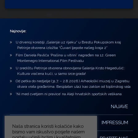
Najnovije:
U drvenoj korablji „Galerije uz rijeku“ u Brestu Pokupskom kraj
Petrinje otvorena izložba “Čuvari ljepote našeg kraja 2”
Film Daniela Pavlića ‘Prašina u vitrini’ nagrađen na 12. Green
Montenegro International Film Festivalu
U središtu Petrinje otvorena obnovljena Galerija Krsto Hegedušić:
Kultura vraćena kući, u samo srce grada!
Od petka do nedjelje (31.7. – 2.8.2026.) Arheološki muzej u Zagrebu
otvara vrata građanima: Besplatan ulaz kao zaklon od toplinskog vala
‘Ni med cvetjem ni pravice’ na Aleji hrvatskih sportskih velikana
NAJAVE
IMPRESSUM
Naša stranica koristi kolačiće kako
bismo vam iskustvo posjete našem
portalu učinili bržim i kvalitetnijim.