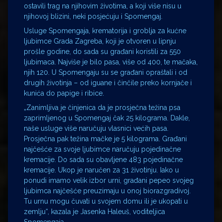
ostavili trag na njihovim životima, a koji više nisu u
njihovoj blizini, neki posjećuju i Spomengaj.
Usluge Spomengaja, krematorija i groblja za kućne
ljubimce Grada Zagreba, koji je otvoren u lipnju
prošle godine, do sada su građani koristili za 550
ljubimaca. Najviše je bilo pasa, više od 400, te mačaka,
njih 120. U Spomengaju su se građani opraštali i od
drugih životinja – od iguane i činčile preko kornjače i
kunića do papige i ribice.
„Zanimljiva je činjenica da je prosječna težina psa
zaprimljenog u Spomengaj čak 25 kilograma. Dakle,
naše usluge više naručuju vlasnici većih pasa.
Prosječna pak težina mačke je 5 kilograma. Građani
najčešće za svoje ljubimce naručuju pojedinačne
kremacije. Do sada su obavljene 483 pojedinačne
kremacije. Ukop je naručen za 31 životinju. Iako u
ponudi imamo velik izbor urni, građani pepeo svojeg
ljubimca najčešće preuzimaju u onoj biorazgradivoj.
Tu urnu mogu čuvati u svojem domu ili je ukopati u
zemlju“, kazala je Jasenka Haleuš, voditeljica