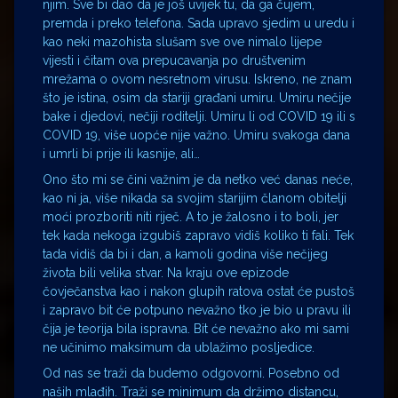
njim. Sve bi dao da je još uvijek tu, da ga čujem,
premda i preko telefona. Sada upravo sjedim u uredu i
kao neki mazohista slušam sve ove nimalo lijepe
vijesti i čitam ova prepucavanja po društvenim
mrežama o ovom nesretnom virusu. Iskreno, ne znam
što je istina, osim da stariji građani umiru. Umiru nečije
bake i djedovi, nečiji roditelji. Umiru li od COVID 19 ili s
COVID 19, više uopće nije važno. Umiru svakoga dana
i umrli bi prije ili kasnije, ali…
Ono što mi se čini važnim je da netko već danas neće,
kao ni ja, više nikada sa svojim starijim članom obitelji
moći prozboriti niti riječ. A to je žalosno i to boli, jer
tek kada nekoga izgubiš zapravo vidiš koliko ti fali. Tek
tada vidiš da bi i dan, a kamoli godina više nečijeg
života bili velika stvar. Na kraju ove epizode
čovječanstva kao i nakon glupih ratova ostat će pustoš
i zapravo bit će potpuno nevažno tko je bio u pravu ili
čija je teorija bila ispravna. Bit će nevažno ako mi sami
ne učinimo maksimum da ublažimo posljedice.
Od nas se traži da budemo odgovorni. Posebno od
naših mlađih. Traži se minimum da držimo distancu,