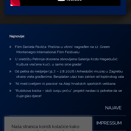
Najnovije:
Film Daniela Pavlića ‘Prašina u vitrini’ nagrađen na 12. Green
Montenegro International Film Festivalu
U središtu Petrinje otvorena obnovljena Galerija Krsto Hegedušić:
Kultura vraćena kući, u samo srce grada!
Od petka do nedjelje (31.7. – 2.8.2026.) Arheološki muzej u Zagrebu
otvara vrata građanima: Besplatan ulaz kao zaklon od toplinskog vala
‘Ni med cvetjem ni pravice’ na Aleji hrvatskih sportskih velikana
“Rubikova kocka – složi svoju priču”, projekt nastao iz potrebe da se
čuje glas djece!
NAJAVE
IMPRESSUM
Naša stranica koristi kolačiće kako