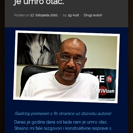
je umro otac.
Impressum
Milenko Strižak
Drugi autori
Drugi autori
Kategorije:
Posted on
27. listopada 2020.
by
zg-kult
Drugi autori
Matea Andrić
Ljiljana Lekanić-Kljaić
Željko Krznarić
Mario Lovreković
Miroslav Šantek
(Sadržaj prenesen s fb stranice uz dozvolu autora)
Danas je godina dana od kada nam je umro otac.
Strašno mi fale razgovori i konstruktivne rasprave s