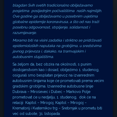
blagdan Svih svetih tradicionalno obilježavamo
posjetima posljednjim počivalištima naših najmilijih.
Ove godine ga obilježavamo u posebnim uvjetima
globalne epidemije koronavirusa, a što od nas traži
posebnu odgovornost, strpljenje, solidarnost i
razumijevanje.
Moramo biti na visini zadatka i striktno se pridržavati
epidemioloških naputaka na grobljima, u sredstvima
javnog prijevoza i, dakako, na tramvajskim i
autobusnim stajalištima.
Sa željom da, bez obzira na okolnosti, s punim
dostojanstvom kao i dosad, obilježimo 1. studenog,
osigurali smo besplatan prijevoz na izvanrednim
autobusnim linijama koje će prometovati prema većim
gradskim grobljima. Izvanredne autobusne linije
Dubrava – Miroševec i Dubec – Markovo Polje
prometovat će u nedjelju, 1. studenog, dok će na
relaciji Kaptol – Mirogoj, Kaptol – Mirogoj –
Krematorij i Kvaternikov trg – Srebrnjak u prometu biti
već od subote, 31. listopada.