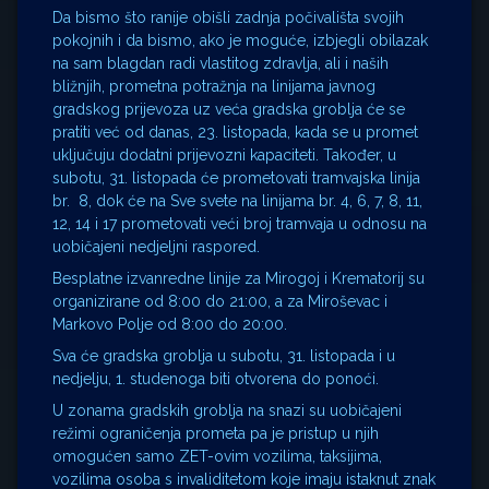
Da bismo što ranije obišli zadnja počivališta svojih
pokojnih i da bismo, ako je moguće, izbjegli obilazak
na sam blagdan radi vlastitog zdravlja, ali i naših
bližnjih, prometna potražnja na linijama javnog
gradskog prijevoza uz veća gradska groblja će se
pratiti već od danas, 23. listopada, kada se u promet
uključuju dodatni prijevozni kapaciteti. Također, u
subotu, 31. listopada će prometovati tramvajska linija
br. 8, dok će na Sve svete na linijama br. 4, 6, 7, 8, 11,
12, 14 i 17 prometovati veći broj tramvaja u odnosu na
uobičajeni nedjeljni raspored.
Besplatne izvanredne linije za Mirogoj i Krematorij su
organizirane od 8:00 do 21:00, a za Miroševac i
Markovo Polje od 8:00 do 20:00.
Sva će gradska groblja u subotu, 31. listopada i u
nedjelju, 1. studenoga biti otvorena do ponoći.
U zonama gradskih groblja na snazi su uobičajeni
režimi ograničenja prometa pa je pristup u njih
omogućen samo ZET-ovim vozilima, taksijima,
vozilima osoba s invaliditetom koje imaju istaknut znak