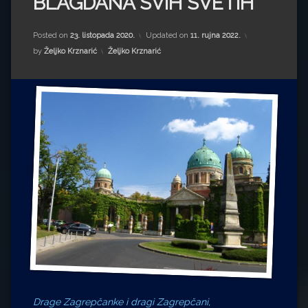
BLAGDANA SVIH SVETIH
Impressum
Milenko Strižak
Drugi autori
Drugi autori
Posted on
23. listopada 2020.
Updated on
11. rujna 2022.
Kategorije:
by
Željko Krznarić
Željko Krznarić
Matea Andrić
Ljiljana Lekanić-Kljaić
Željko Krznarić
Mario Lovreković
Miroslav Šantek
Drage Zagrepčanke i dragi Zagrepčani,