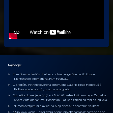
Najnovije:
Film Daniela Pavlića ‘Prašina u vitrini’ nagrađen na 12. Green
Montenegro International Film Festivalu
U središtu Petrinje otvorena obnovljena Galerija Krsto Hegedušić:
Kultura vraćena kući, u samo srce grada!
Od petka do nedjelje (31.7. – 2.8.2026.) Arheološki muzej u Zagrebu
otvara vrata građanima: Besplatan ulaz kao zaklon od toplinskog vala
‘Ni med cvetjem ni pravice’ na Aleji hrvatskih sportskih velikana
“Rubikova kocka – složi svoju priču”, projekt nastao iz potrebe da se