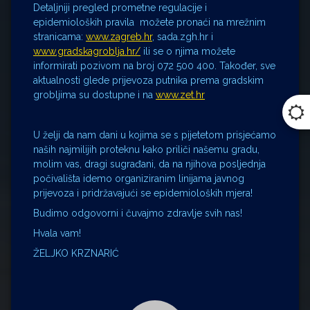
Detaljniji pregled prometne regulacije i
epidemioloških pravila možete pronaći na mrežnim
stranicama:
www.zagreb.hr
, sada.zgh.hr i
www.gradskagroblja.hr/
ili se o njima možete
informirati pozivom na broj 072 500 400. Također, sve
aktualnosti glede prijevoza putnika prema gradskim
grobljima su dostupne i na
www.zet.hr
U želji da nam dani u kojima se s pijetetom prisjećamo
naših najmilijih proteknu kako priliči našemu gradu,
molim vas, dragi sugrađani, da na njihova posljednja
počivališta idemo organiziranim linijama javnog
prijevoza i pridržavajući se epidemioloških mjera!
Budimo odgovorni i čuvajmo zdravlje svih nas!
Hvala vam!
ŽELJKO KRZNARIĆ