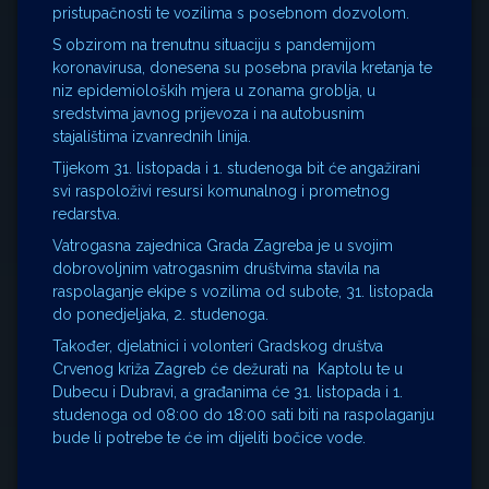
pristupačnosti te vozilima s posebnom dozvolom.
S obzirom na trenutnu situaciju s pandemijom
koronavirusa, donesena su posebna pravila kretanja te
niz epidemioloških mjera u zonama groblja, u
sredstvima javnog prijevoza i na autobusnim
stajalištima izvanrednih linija.
Tijekom 31. listopada i 1. studenoga bit će angažirani
svi raspoloživi resursi komunalnog i prometnog
redarstva.
Vatrogasna zajednica Grada Zagreba je u svojim
dobrovoljnim vatrogasnim društvima stavila na
raspolaganje ekipe s vozilima od subote, 31. listopada
do ponedjeljaka, 2. studenoga.
Također, djelatnici i volonteri Gradskog društva
Crvenog križa Zagreb će dežurati na Kaptolu te u
Dubecu i Dubravi, a građanima će 31. listopada i 1.
studenoga od 08:00 do 18:00 sati biti na raspolaganju
bude li potrebe te će im dijeliti bočice vode.