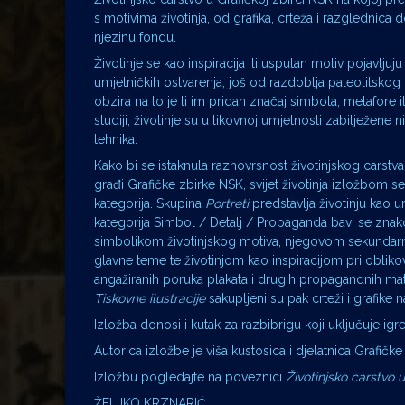
s motivima životinja, od grafika, crteža i razglednica d
njezinu fondu.
Životinje se kao inspiracija ili usputan motiv pojavljuj
umjetničkih ostvarenja, još od razdoblja paleolitskog „
obzira na to je li im pridan značaj simbola, metafore il
studiji, životinje su u likovnoj umjetnosti zabilježene n
tehnika.
Kako bi se istaknula raznovrsnost životinjskog carstva
građi Grafičke zbirke NSK, svijet životinja izložbom s
kategorija. Skupina
Portreti
predstavlja životinju kao u
kategorija Simbol / Detalj / Propaganda bavi se zna
simbolikom životinjskog motiva, njegovom sekund
glavne teme te životinjom kao inspiracijom pri obliko
angažiranih poruka plakata i drugih propagandnih mater
Tiskovne ilustracije
sakupljeni su pak crteži i grafike n
Izložba donosi i kutak za razbibrigu koji uključuje igr
Autorica izložbe je viša kustosica i djelatnica Grafičk
Izložbu pogledajte na poveznici
Životinjsko carstvo u
ŽELJKO KRZNARIĆ