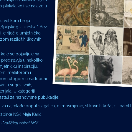
o plakata koji se nalaze u
u u velikom broju
špiljskog slikarstva“. Bez
i je riječ o umjetničkoj
izom različitih likovnih
 koje se pojavljuje na
e predstavlja u nekoliko
mjetničku inspiraciju,
kom, metaforom i
arnom ulogom u nadopuni
vanju sugestivnih,
ijala. U kategoriji
astali za raznovrsne publikacije.
e za najmlađe poput slagalica, osmosmjerke, slikovnih križaljki i pamtil
e zbirke NSK Maja Karić.
 Grafičkoj zbirci NSK
.