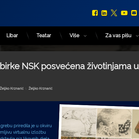
Facebook
LinkedIn
X.com
You
Libar
Teatar
Više
Za vas pišu
 zbirke NSK posvećena životinjama u
Kategorije:
Željko Krznarić
Željko Krznarić
grebu priredila je u okviru
ljivu virtualnu izložbu
stavlja niz likovnih djela