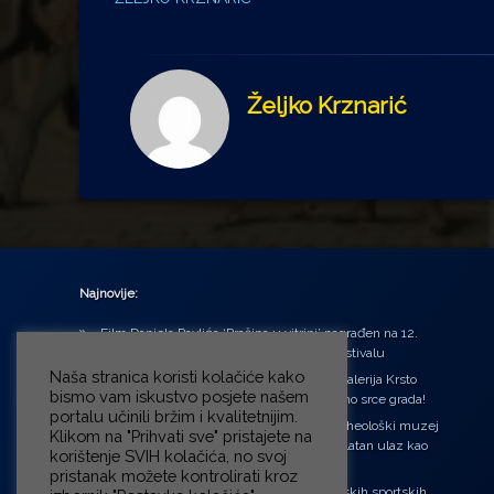
Željko Krznarić
Najnovije:
Film Daniela Pavlića ‘Prašina u vitrini’ nagrađen na 12.
Green Montenegro International Film Festivalu
Naša stranica koristi kolačiće kako
U središtu Petrinje otvorena obnovljena Galerija Krsto
bismo vam iskustvo posjete našem
Hegedušić: Kultura vraćena kući, u samo srce grada!
portalu učinili bržim i kvalitetnijim.
Od petka do nedjelje (31.7. – 2.8.2026.) Arheološki muzej
Klikom na "Prihvati sve" pristajete na
u Zagrebu otvara vrata građanima: Besplatan ulaz kao
korištenje SVIH kolačića, no svoj
zaklon od toplinskog vala
pristanak možete kontrolirati kroz
‘Ni med cvetjem ni pravice’ na Aleji hrvatskih sportskih