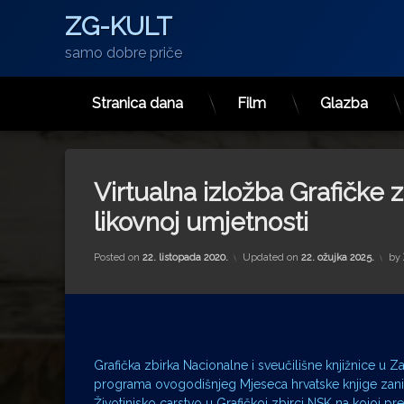
ZG-KULT
samo dobre priče
Stranica dana
Film
Glazba
Preskoči
na
sadržaj
Virtualna izložba Grafičke
likovnoj umjetnosti
Posted on
22. listopada 2020.
Updated on
22. ožujka 2025.
by
Grafička zbirka Nacionalne i sveučilišne knjižnice u Za
programa ovogodišnjeg Mjeseca hrvatske knjige zanim
Životinjsko carstvo u Grafičkoj zbirci NSK na kojoj pred