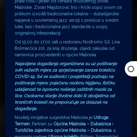
prale robu i jedan od centara društvenog života
Malinske. Zoran Majstorović trio i Krčki sopci ovom će
prilikom izvoditi tradicionalne lokalne – dubašljanske
napjeve u suvremenoj jazz verziji s preslice u sredini
luke, kao i tradicionalne jazz standarde u svojoj
originalnoj interpretaciji.
Od 15.00 do 17.00 sati u restoranu Noštromo (Ul. Lina
Bolmarčića 20), za kraj druženja, slijedi zakuska od
namirnica proizvedenih u općini Malinska.
Najavljena događanja organizirana su uz poštivanje
svih važećih mjera za sprječavanje zaraze bolešću
COVID-19. Svi se sudionici i posjetitelji pozivaju na
poštivanje mjera: pojačanu osobnu higijenu, fizičku
udaljenost te ispravno nošenje zaštitnih maski za
lice. Osobama starije životne dobi ili oboljelima od
kroničnih bolesti ne preporučuje se dolazak na
događanje.
Nositelj inicijative susjedstva Malinska je
Udruga
Termen
. Partneri su
Općina Malinska – Dubašnica
i
Turistička zajednica općine Malinska – Dubašnica
, a
europski partner
Ubiqua kolektiv
(Bilbao, Španjolska).