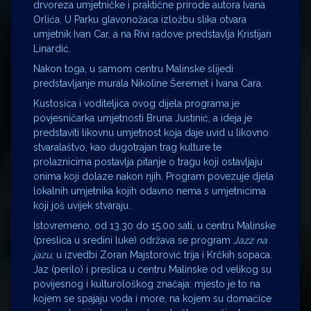
drvoreza
umjetničke i praktične prirode autora Ivana
Orlića. U Parku glavonožaca izložbu slika otvara
umjetnik Ivan Car, a na Rivi radove predstavlja Kristijan
Linardić.
Nakon toga, u samom centru Malinske slijedi
predstavljanje murala Nikoline Šeremet i Ivana Cara.
Kustosica i voditeljica ovog dijela programa je
povjesničarka umjetnosti Bruna Justinić, a ideja je
predstaviti likovnu umjetnost koja daje uvid u likovno
stvaralaštvo, kao dugotrajan trag kulture te
prolaznicima postavlja pitanje o tragu koji ostavljaju
onima koji dolaze nakon njih. Program povezuje djela
lokalnih umjetnika kojih odavno nema s umjetnicima
koji još uvijek stvaraju.
Istovremeno, od 13.30 do 15.00 sati, u centru Malinske
(preslica u sredini luke) održava se program
Jazz na
jazu
, u izvedbi Zoran Majstorović trija i Krčkih sopaca.
Jaz (perilo) i preslica u centru Malinske od velikog su
povijesnog i kulturološkog značaja: mjesto je to na
kojem se spajaju voda i more, na kojem su domaćice