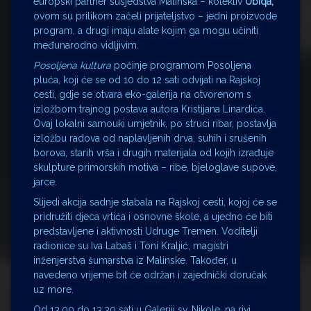
europski partner susjedstva Malinska – kolektiv
Ubiqa,
ovom su prilikom začeli prijateljstvo – jedni proizvode
program, a drugi imaju alate kojim ga mogu učiniti
međunarodno vidljivim.
Posoljena kultura
počinje programom Posoljena
pluća, koji će se od 10 do 12 sati odvijati na Rajskoj
cesti, gdje se otvara eko-galerija na otvorenom s
izložbom trajnog postava autora Kristijana Linardića.
Ovaj lokalni samouki umjetnik, po struci ribar, postavlja
izložbu radova od naplavljenih drva, suhih i srušenih
borova, starih vrša i drugih materijala od kojih izrađuje
skulpture primorskih motiva – ribe, bjeloglave supove,
jarce.
Slijedi akcija sadnje stabala na Rajskoj cesti, kojoj će se
pridružiti djeca vrtića i osnovne škole, a ujedno će biti
predstavljene i aktivnosti Udruge Tremen. Voditelji
radionice su Iva Labaš i Toni Kraljić, magistri
inženjerstva šumarstva iz Malinske. Također, u
navedeno vrijeme bit će održan i zajednički doručak
uz more.
Od 13.00 do 13.30 sati u Galeriji sv. Nikole, na rivi