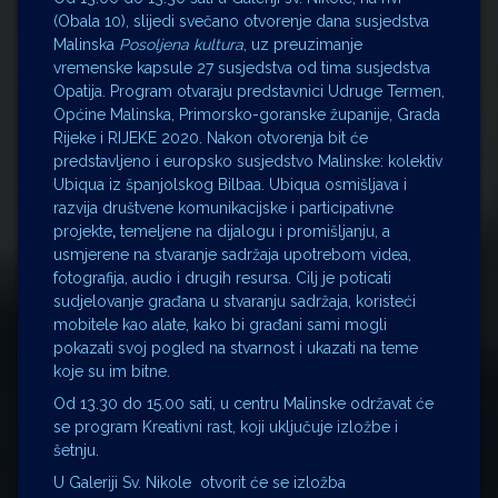
(Obala 10), slijedi svečano otvorenje dana susjedstva
Malinska
Posoljena kultura
, uz preuzimanje
vremenske kapsule 27 susjedstva od tima susjedstva
Opatija. Program otvaraju predstavnici Udruge Termen,
Općine Malinska, Primorsko-goranske županije, Grada
Rijeke i RIJEKE 2020. Nakon otvorenja bit će
predstavljeno i europsko susjedstvo Malinske: kolektiv
Ubiqua iz španjolskog Bilbaa. Ubiqua osmišljava i
razvija društvene komunikacijske i participativne
projekte
,
temeljene na dijalogu i promišljanju, a
usmjerene na stvaranje sadržaja upotrebom videa,
fotografija, audio i drugih resursa. Cilj je poticati
sudjelovanje građana u stvaranju sadržaja, koristeći
mobitele kao alate, kako bi građani sami mogli
pokazati svoj pogled na stvarnost i ukazati na teme
koje su im bitne.
Od 13.30 do 15.00 sati, u centru Malinske održavat će
se program Kreativni rast, koji uključuje izložbe i
šetnju.
U Galeriji Sv. Nikole
otvorit će se izložba