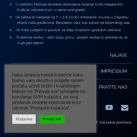
U središtu Petrinje otvorena obnovljena Galerija Krsto Hegedušić:
Kultura vraćena kući, u samo srce grada!
Od petka do nedjelje (31.7. – 2.8.2026.) Arheološki muzej u Zagrebu
otvara vrata građanima: Besplatan ulaz kao zaklon od toplinskog vala
‘Ni med cvetjem ni pravice’ na Aleji hrvatskih sportskih velikana
“Rubikova kocka – složi svoju priču”, projekt nastao iz potrebe da se
čuje glas djece!
NAJAVE
IMPRESSUM
Naša stranica koristi kolačiće kako
bismo vam iskustvo posjete našem
portalu učinili bržim i kvalitetnijim.
PRATITE NAS
Klikom na "Prihvati sve" pristajete na
korištenje SVIH kolačića, no svoj
pristanak možete kontrolirati kroz
izbornik "Postavke kolačića".
Facebook
LinkedIn
YouTub
E-m
X.com
Postavke
Prihvati sve
© ZG-KULT. Sva prava pridržana.