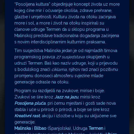
“Posoljena kultura” objedinjuje koncept života uz more
kojeg čine mir i očuvanje okoliša, zdrave prehrane,
glazbe i umjetnosti. Kulturu života na otoku začinjava
more i sol, a more i život na otoku inspirirali su
članove udruge Termen da u sklopu programa u
Malinskoj predstave tradicionalna događanja začinjena
s novim interdisciplinarnim kulturnim praksama.
Tim susjedstva Malinska jedan je od najmlađih timova
programskog pravca
27 susjedstava
okupljenih u
udruzi Termen. Baš kao naziv udruge, koji u prijevodu
s bodulskog znači
ciklama,
njihov rad znači pozitivnu
promjenu donoseći atmosferu svježine mlade
generacije odrasle na otoku.
Program su razdijelili na zvukove, mirise i boje.
Zvukovi se šire kroz
Jazz na jazu
, mirisi kroz
Posoljena pluća
,
pri čemu mještani i gosti sade nova
stabla i uče u prirodi o prirodi, a boje se šire kroz
Kreativni rast
,
akciju i izložbe u koju su uključene sve
generacije.
Malinska
i
Bilbao
(Španjolska), Udruga
Termen
i