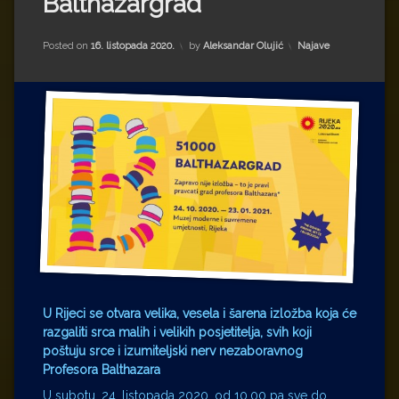
Balthazargrad’
Impressum
Milenko Strižak
Drugi autori
Drugi autori
Kategorije:
Posted on
16. listopada 2020.
by
Aleksandar Olujić
Najave
Matea Andrić
Ljiljana Lekanić-Kljaić
Željko Krznarić
Mario Lovreković
Miroslav Šantek
U Rijeci se otvara velika, vesela i šarena izložba koja će
razgaliti srca malih i velikih posjetitelja, svih koji
poštuju srce i izumiteljski nerv nezaboravnog
Profesora Balthazara
U subotu, 24. listopada 2020. od 10.00 pa sve do