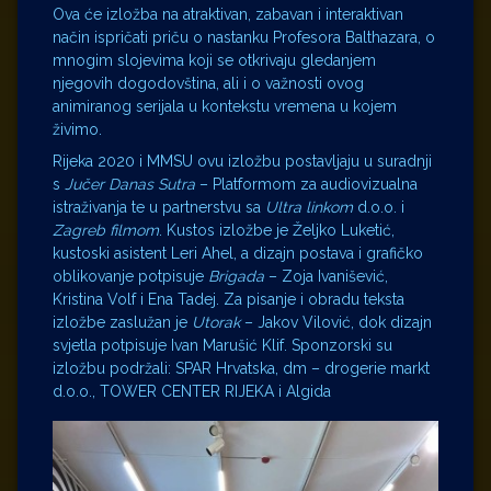
Ova će izložba na atraktivan, zabavan i interaktivan
način ispričati priču o nastanku Profesora Balthazara, o
mnogim slojevima koji se otkrivaju gledanjem
njegovih dogodovština, ali i o važnosti ovog
animiranog serijala u kontekstu vremena u kojem
živimo.
Rijeka 2020 i MMSU ovu izložbu postavljaju u suradnji
s
Jučer Danas Sutra
– Platformom za audiovizualna
istraživanja te u partnerstvu sa
Ultra linkom
d.o.o. i
Zagreb filmom
. Kustos izložbe je Željko Luketić,
kustoski asistent Leri Ahel, a dizajn postava i grafičko
oblikovanje potpisuje
Brigada
– Zoja Ivanišević,
Kristina Volf i Ena Tadej. Za pisanje i obradu teksta
izložbe zaslužan je
Utorak
– Jakov Vilović, dok dizajn
svjetla potpisuje Ivan Marušić Klif. Sponzorski su
izložbu podržali: SPAR Hrvatska, dm – drogerie markt
d.o.o., TOWER CENTER RIJEKA i Algida