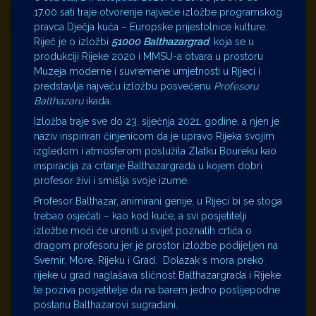
17.00 sati traje otvorenje najveće izložbe programskog
pravca Dječja kuća – Europske prijestolnice kulture.
Riječ je o izložbi
51000 Balthazargrad
, koja se u
produkciji Rijeke 2020 i MMSU-a otvara u prostoru
Muzeja moderne i suvremene umjetnosti u Rijeci i
predstavlja najveću izložbu posvećenu
Profesoru
Balthazaru
ikada.
Izložba traje sve do 23. siječnja 2021. godine, a njen je
naziv inspiriran činjenicom da je upravo Rijeka svojim
izgledom i atmosferom poslužila Zlatku Boureku kao
inspiracija za crtanje Balthazargrada u kojem dobri
profesor živi i smišlja svoje izume.
Profesor Balthazar, animirani genije, u Rijeci bi se stoga
trebao osjećati – kao kod kuće, a svi posjetitelji
izložbe moći će uroniti u svijet poznatih crtića o
dragom profesoru jer je prostor izložbe podijeljen na
Svemir, More, Rijeku i Grad. Dolazak s mora preko
rijeke u grad naglašava sličnost Balthazargrada i Rijeke
te poziva posjetitelje da na barem jedno poslijepodne
postanu Balthazarovi sugrađani.