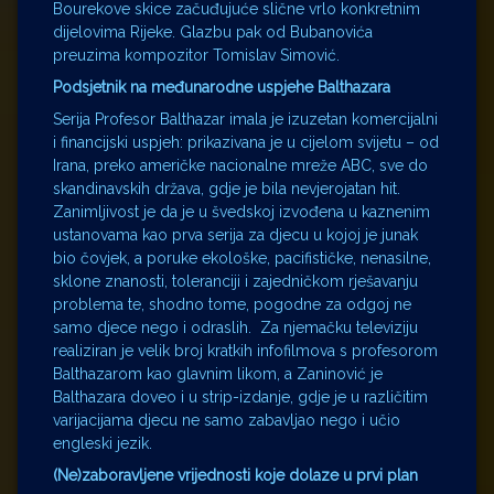
Bourekove skice začuđujuće slične vrlo konkretnim
dijelovima Rijeke. Glazbu pak od Bubanovića
preuzima kompozitor Tomislav Simović.
Podsjetnik na međunarodne uspjehe Balthazara
Serija Profesor Balthazar imala je izuzetan komercijalni
i financijski uspjeh: prikazivana je u cijelom svijetu – od
Irana, preko američke nacionalne mreže ABC, sve do
skandinavskih država, gdje je bila nevjerojatan hit.
Zanimljivost je da je u švedskoj izvođena u kaznenim
ustanovama kao prva serija za djecu u kojoj je junak
bio čovjek, a poruke ekološke, pacifističke, nenasilne,
sklone znanosti, toleranciji i zajedničkom rješavanju
problema te, shodno tome, pogodne za odgoj ne
samo djece nego i odraslih. Za njemačku televiziju
realiziran je velik broj kratkih infofilmova s profesorom
Balthazarom kao glavnim likom, a Zaninović je
Balthazara doveo i u strip-izdanje, gdje je u različitim
varijacijama djecu ne samo zabavljao nego i učio
engleski jezik.
(Ne)zaboravljene vrijednosti koje dolaze u prvi plan