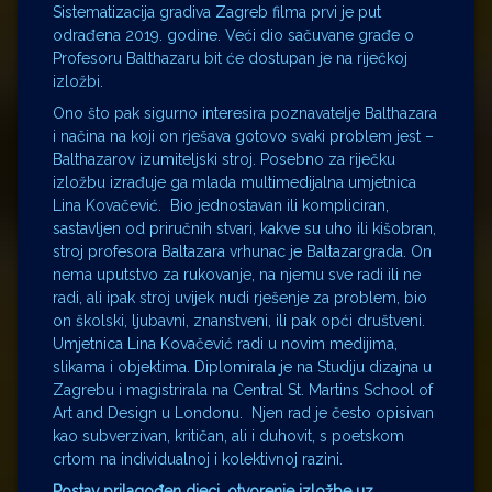
Sistematizacija gradiva Zagreb filma prvi je put
odrađena 2019. godine. Veći dio sačuvane građe o
Profesoru Balthazaru bit će dostupan je na riječkoj
izložbi.
Ono što pak sigurno interesira poznavatelje Balthazara
i načina na koji on rješava gotovo svaki problem jest –
Balthazarov izumiteljski stroj. Posebno za riječku
izložbu izrađuje ga mlada multimedijalna umjetnica
Lina Kovačević. Bio jednostavan ili kompliciran,
sastavljen od priručnih stvari, kakve su uho ili kišobran,
stroj profesora Baltazara vrhunac je Baltazargrada. On
nema uputstvo za rukovanje, na njemu sve radi ili ne
radi, ali ipak stroj uvijek nudi rješenje za problem, bio
on školski, ljubavni, znanstveni, ili pak opći društveni.
Umjetnica Lina Kovačević radi u novim medijima,
slikama i objektima. Diplomirala je na Studiju dizajna u
Zagrebu i magistrirala na Central St. Martins School of
Art and Design u Londonu. Njen rad je često opisivan
kao subverzivan, kritičan, ali i duhovit, s poetskom
crtom na individualnoj i kolektivnoj razini.
Postav prilagođen djeci, otvorenje izložbe uz