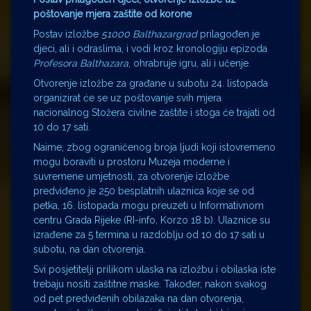
poštovanje mjera zaštite od korone
Postav izložbe
51000 Balthazargrad
prilagođen je
djeci, ali i odraslima, i vodi kroz kronologiju epizoda
Profesora Balthazara
, ohrabruje igru, ali i učenje.
Otvorenje izložbe za građane u subotu 24. listopada
organizirat će se uz poštovanje svih mjera
nacionalnog Stožera civilne zaštite i stoga će trajati od
10 do 17 sati.
Naime, zbog ograničenog broja ljudi koji istovremeno
mogu boraviti u prostoru Muzeja moderne i
suvremene umjetnosti, za otvorenje izložbe
predviđeno je 250 besplatnih ulaznica koje se od
petka, 16. listopada mogu preuzeti u Informativnom
centru Grada Rijeke (RI-info, Korzo 18 b). Ulaznice su
izrađene za 5 termina u razdoblju od 10 do 17 sati u
subotu, na dan otvorenja.
Svi posjetitelji prilikom ulaska na izložbu i obilaska iste
trebaju nositi zaštitne maske. Također, nakon svakog
od pet predviđenih obilazaka na dan otvorenja,