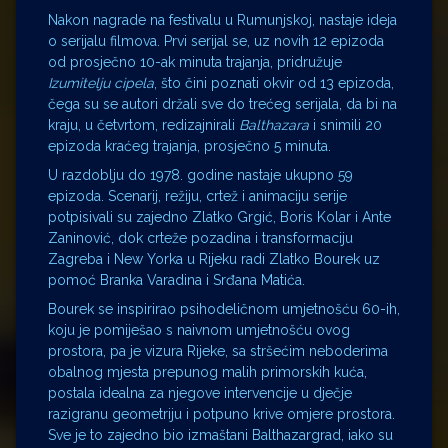
Nakon nagrade na festivalu u Rumunjskoj, nastaje ideja
o serijalu filmova. Prvi serijal se, uz novih 12 epizoda
od prosječno 10-ak minuta trajanja, pridružuje
Izumitelju cipela
, što čini poznati okvir od 13 epizoda,
čega su se autori držali sve do trećeg serijala, da bi na
kraju, u četvrtom, redizajnirali
Balthazara
i snimili 20
epizoda kraćeg trajanja, prosječno 5 minuta.
U razdoblju do 1978. godine nastaje ukupno 59
epizoda. Scenarij, režiju, crtež i animaciju serije
potpisivali su zajedno Zlatko Grgić, Boris Kolar i Ante
Zaninović, dok crteže pozadina i transformaciju
Zagreba i New Yorka u Rijeku radi Zlatko Bourek uz
pomoć Branka Varadina i Srđana Matića.
Bourek se inspirirao psihodeličnom umjetnošću 60-ih,
koju je pomiješao s naivnom umjetnošću ovog
prostora, pa je vizura Rijeke, sa stršećim neboderima
obalnog mjesta prepunog malih primorskih kuća,
postala idealna za njegove intervencije u dječje
razigranu geometriju i potpuno krive omjere prostora.
Sve je to zajedno bio izmaštani Balthazargrad, iako su