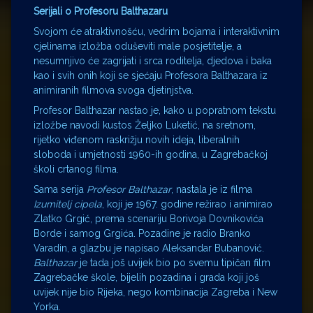
Serijali o Profesoru Balthazaru
Svojom će atraktivnošću, vedrim bojama i interaktivnim
cjelinama izložba oduševiti male posjetitelje, a
nesumnjivo će zagrijati i srca roditelja, djedova i baka
kao i svih onih koji se sjećaju Profesora Balthazara iz
animiranih filmova svoga djetinjstva.
Profesor Balthazar nastao je, kako u popratnom tekstu
izložbe navodi kustos Željko Luketić, na sretnom,
rijetko viđenom raskrižju novih ideja, liberalnih
sloboda i umjetnosti 1960-ih godina, u Zagrebačkoj
školi crtanog filma.
Sama serija
Profesor Balthazar
, nastala je iz filma
Izumitelj cipela
, koji je 1967. godine režirao i animirao
Zlatko Grgić, prema scenariju Borivoja Dovnikovića
Borde i samog Grgića. Pozadine je radio Branko
Varadin, a glazbu je napisao Aleksandar Bubanović.
Balthazar
je tada još uvijek bio po svemu tipičan film
Zagrebačke škole, bijelih pozadina i grada koji još
uvijek nije bio Rijeka, nego kombinacija Zagreba i New
Yorka.