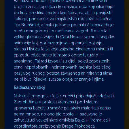
Balthazaru donosi riječka izložba. Ona se tiče rada
brojnih žena, kopistica i koloristica, rada koji nikad nije
do kraja kreditiran na kratkim špicama, ali i u povijesti.
Tako je, primjerice, za majstorstvo montaže zaslužna
Tea Brunšmid, a malo je kome poznata činjenica da je
među mnogobrojnim radnicama Zagreb filma bila i
velika glazbena zvijezda Gabi Novak. Naime, i onaj dio
animacije koji podrazumijeva kopiranje i bojanje
stotina i tisuća folija koje zajedno čine jednu minutu ili
epizodu crtića netko je morao odraditi, ručno i –
anonimno. Taj rad izvodili su cijeli odjeli zaposlenih
žena, nepotpisanih i neimenovanih radnica bez čijeg
pažljivog ručnog poteza završenog animiranog filma
ne bi bilo. Riječka izložba odaje priznanje i njima.
Balthazarov stroj
Nažalost, mnoge su folije, crteži i pripadajući artefakati
Zagreb filma u proteku vremena i pod starim
upravama bačeni u smeće pa takvih materijala danas
nema mnogo, no ono što postoji – sačuvano je
zahvaljujući velikoj skrbi arhivista Bajka I. Hromalića i
koordinatora proizvodnje Drage Prokopeca.