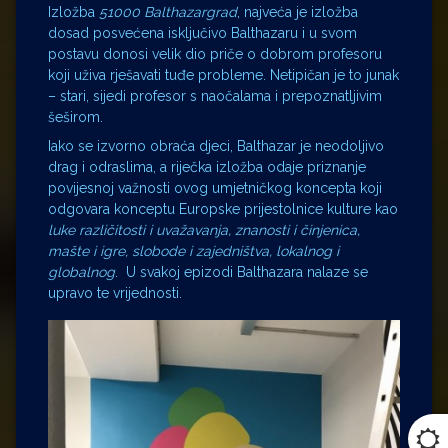
Izložba
51000 Balthazargrad
, najveća je izložba
dosad posvećena isključivo Balthazaru i u svom
postavu donosi velik dio priče o dobrom profesoru
koji uživa rješavati tuđe probleme. Netipičan je to junak
– stari, sijedi profesor s naočalama i prepoznatljivim
šeširom.
Iako se izvorno obraća djeci, Balthazar je neodoljivo
drag i odraslima, a riječka izložba odaje priznanje
povijesnoj važnosti ovog umjetničkog koncepta koji
odgovara konceptu Europske prijestolnice kulture kao
luke različitosti i uvažavanja, znanosti i činjenica,
mašte i igre, slobode i zajedništva, lokalnog i
globalnog
. U svakoj epizodi Balthazara nalaze se
upravo te vrijednosti.