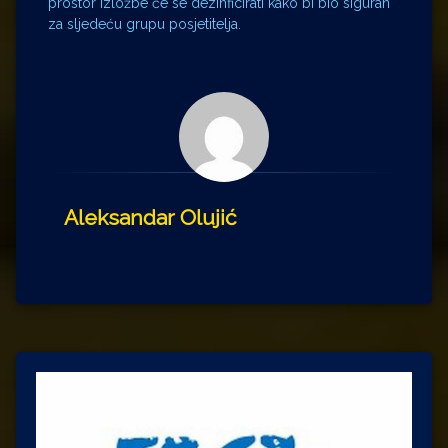
prostor izložbe će se dezinficirati kako bi bio siguran
za sljedeću grupu posjetitelja.
Aleksandar Olujić