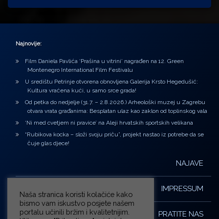
Najnovije:
Film Daniela Pavlića ‘Prašina u vitrini’ nagrađen na 12. Green
Montenegro International Film Festivalu
U središtu Petrinje otvorena obnovljena Galerija Krsto Hegedušić:
Kultura vraćena kući, u samo srce grada!
Od petka do nedjelje (31.7. – 2.8.2026.) Arheološki muzej u Zagrebu
otvara vrata građanima: Besplatan ulaz kao zaklon od toplinskog vala
‘Ni med cvetjem ni pravice’ na Aleji hrvatskih sportskih velikana
“Rubikova kocka – složi svoju priču”, projekt nastao iz potrebe da se
čuje glas djece!
NAJAVE
IMPRESSUM
Naša stranica koristi kolačiće kako
bismo vam iskustvo posjete našem
portalu učinili bržim i kvalitetnijim.
PRATITE NAS