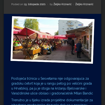
Impressum
Milenko Strižak
Kategorije:
Posted on
15. listopada 2020.
by
Željko Krznarić
Željko Krznarić
Drugi autori
Drugi autori
Matea Andrić
Ljiljana Lekanić-Kljaić
Željko Krznarić
Mario Lovreković
Miroslav Šantek
Postoječa tržnica u Sesvetama nije odgovarajuća za
gradsku četvrt koja je u rangu petog po veličini grada
u Hrvatskoj, pa ju je stoga na križanju Bjelovarske i
Varaždinske ulice obišao i gradonačelnik Milan Bandić
Trenutno je u tijeku izrada projektne dokumentacije za
ishođenje građevinske dozvole dok se u prosincu