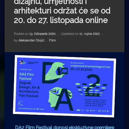
dizajnu, umjetnosti i
Impressum
Milenko Strižak
arhitekturi održat će se od
Drugi autori
Drugi autori
20. do 27. listopada online
Matea Andrić
Posted on
13. listopada 2020.
Updated on
11. rujna 2022.
Kategorije:
by
Aleksandar Olujić
Film
Ljiljana Lekanić-Kljaić
Željko Krznarić
Mario Lovreković
Miroslav Šantek
DA2 Film Festival donosi ekskluzivne premijere