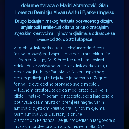
dokumentaraca o Marini Abramović, Gian
Lorenzu Berniniju, Alvaru Aaltu i Bjarkeu Ingelsu
Drugo izdanje filmskog festivala posvećenog dizajnu,
umjetnosti i arhitekturi otkriva priče o značajnim
svjetskim kreativcima i njihovim djelima, a održat će se
online
od 20. do 27. listopada
Zagreb, 9. listopada 2020. – Međunarodni filmski
festival posvećen dizajnu, umjetnosti i arhitekturi, DA2
– Zagreb Design, Art & Architecture Film Festival
održat će se
online
od 20. do 27. listopada 2020, u
organizaciji udruge Pari pikule. Nakon uspješnog
prošlogodišnjeg izdanja koje je održano u Zagrebu,
festival je ove godine pronašao svoje mjesto u
virtualnom prostoru te će ga moći pratiti publika iz
cijele Hrvatske. Program je natjecateljskog karaktera, a
obuhvaća osam hrvatskih premijera nagrađivanih
filmova o svjetskim kreativcima i njihovim djelima.
Osim filmova DA2 u suradnji s online
platformom R+ donosi i seriju moderiranih razgovora s
hrvatskim profesionalcima pod nazivom Šta DA?.