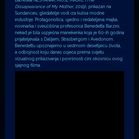
Barresea NESTANAK MOJE MAJKE (
The
Dissapearance of My Mother
, 2019), prikazan na
Sundanceu, gledatelje vodi iza kulisa modne
industrije. Protagonistica, ujedno i redateljeva majka,
novinarka i sveučilišna profesorica Benedetta Barzini,
nekad je bila uspješna manekenka koja je 60-ih godina
prijateljevala s Dalíjem, Strasbergom i Avedonom.
Benedettu upoznajemo u sedmom desetljeću života,
a odbojnost koju danas osjeća prema svijetu
vizualnog prikazivanja i površnosti čini okosnicu ovog
sjajnog filma.