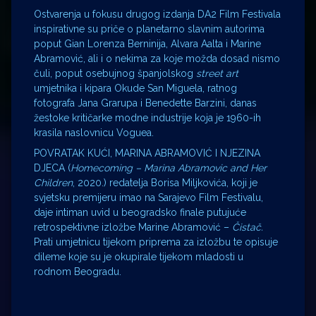
Ostvarenja u fokusu drugog izdanja DA2 Film Festivala
inspirativne su priče o planetarno slavnim autorima
poput Gian Lorenza Berninija, Alvara Aalta i Marine
Abramović, ali i o nekima za koje možda dosad nismo
čuli, poput osebujnog španjolskog
street art
umjetnika i kipara Okude San Miguela, ratnog
fotografa Jana Grarupa i Benedette Barzini, danas
žestoke kritičarke modne industrije koja je 1960-ih
krasila naslovnicu Voguea.
POVRATAK KUĆI, MARINA ABRAMOVIĆ I NJEZINA
DJECA
(
Homecoming – Marina Abramovic and Her
Children
, 2020.) redatelja
Borisa Miljkovića, koji je
svjetsku premijeru imao na Sarajevo Film Festivalu,
daje intiman uvid u beogradsko finale putujuće
retrospektivne izložbe Marine Abramović –
Čistač.
Prati umjetnicu tijekom priprema za izložbu te opisuje
dileme koje su je okupirale tijekom mladosti u
rodnom Beogradu.