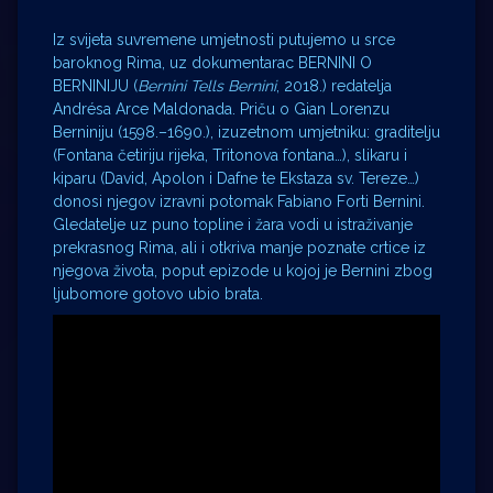
Iz svijeta suvremene umjetnosti putujemo u srce
baroknog Rima, uz dokumentarac BERNINI O
BERNINIJU (
Bernini Tells Bernini
, 2018.) redatelja
Andrésa Arce Maldonada. Priču o Gian Lorenzu
Berniniju (1598.–1690.), izuzetnom umjetniku: graditelju
(Fontana četiriju rijeka, Tritonova fontana…), slikaru i
kiparu (David, Apolon i Dafne te Ekstaza sv. Tereze…)
donosi njegov izravni potomak Fabiano Forti Bernini.
Gledatelje uz puno topline i žara vodi u istraživanje
prekrasnog Rima, ali i otkriva manje poznate crtice iz
njegova života, poput epizode u kojoj je Bernini zbog
ljubomore gotovo ubio brata.