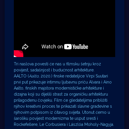
Tri naslova povesti će nas u filmsku šetnju kroz
povijest, sadašnjost i budućnost arhitekture.
AALTO (
Aalto
, 2020.) finske redateljice Virpi Suutari
prvi put prikazuje intimnu ljubavnu priču Alvara i Aino
Aalto, finskih majstora modernističke arhitekture i
dizajna koji su dijelili strast za organičku arhitekturu
prilagođenu čovjeku. Film će gledateljima približiti
njihov kreativni proces te prikazati slavne građevine s
njihovim potpisom iz čitavog svijeta. Utonut ćemo u
šaroliku povijest modernizma te usput sresti i
Rockefellere, Le Corbusiera i Lászlóa Moholy-Nagyja.