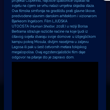
projekta Copenhill, najčišće spalionice otpada na
svijetu na čijem se vrhu nalazi umjetna skijaška staza.
Ova filmska simfonija na gradilištu prati glavne likove,
predvođene slavnim danskim arhitektom i vizionarom
Bjarkeom Ingelsom. Film LJUDSKA
UTOČIŠTA (
Human Shelter
, 2018.) u režiji Borisa
Bertrama istražuje različite načine na koje ljudi iz
čitavog svijeta stvaraju svoje domove: u izbjegličkom
kampu pokraj Mosula, divljim naseljima u zaljevu
Lagosa ili pak u šest četvornih metara tokijskog
megalopolisa. Ovaj egzstencijalistički film daje
odgovor na pitanje što je zapravo dom.