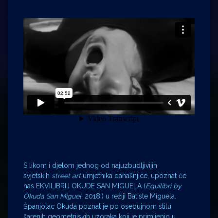
S likom i djelom jednog od najuzbudljivijih
svjetskih
street art
umjetnika današnjice, upoznat će
nas EKVILIBRIJ OKUDE SAN MIGUELA (
Equilibri by
Okuda San Miguel
, 2018.) u režiji Batiste Miguela.
Španjolac Okuda poznat je po osebujnom stilu
šarenih geometrijskih uzoraka koji je primijenio u