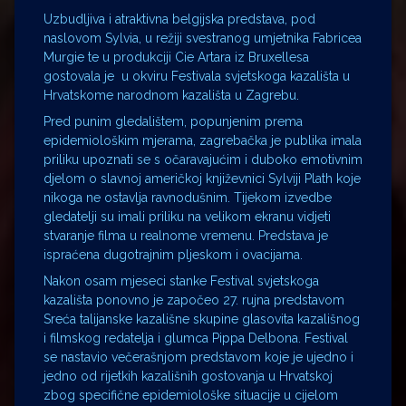
Uzbudljiva i atraktivna belgijska predstava, pod
naslovom Sylvia, u režiji svestranog umjetnika Fabricea
Murgie te u produkciji Cie Artara iz Bruxellesa
gostovala je u okviru Festivala svjetskoga kazališta u
Hrvatskome narodnom kazališta u Zagrebu.
Pred punim gledalištem, popunjenim prema
epidemiološkim mjerama, zagrebačka je publika imala
priliku upoznati se s očaravajućim i duboko emotivnim
djelom o slavnoj američkoj književnici Sylviji Plath koje
nikoga ne ostavlja ravnodušnim. Tijekom izvedbe
gledatelji su imali priliku na velikom ekranu vidjeti
stvaranje filma u realnome vremenu. Predstava je
ispraćena dugotrajnim pljeskom i ovacijama.
Nakon osam mjeseci stanke Festival svjetskoga
kazališta ponovno je započeo 27. rujna predstavom
Sreća talijanske kazališne skupine glasovita kazališnog
i filmskog redatelja i glumca Pippa Delbona. Festival
se nastavio večerašnjom predstavom koje je ujedno i
jedno od rijetkih kazališnih gostovanja u Hrvatskoj
zbog specifične epidemiološke situacije u cijelom