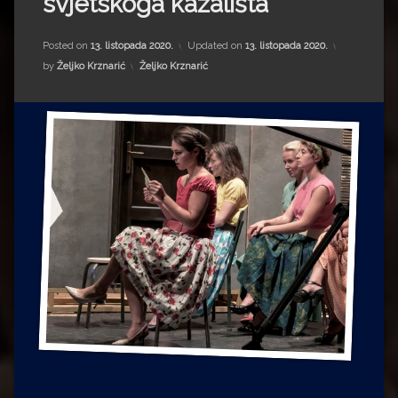
svjetskoga kazališta
Impressum
Milenko Strižak
Drugi autori
Drugi autori
Posted on
13. listopada 2020.
Updated on
13. listopada 2020.
Kategorije:
by
Željko Krznarić
Željko Krznarić
Matea Andrić
Ljiljana Lekanić-Kljaić
Željko Krznarić
Mario Lovreković
Miroslav Šantek