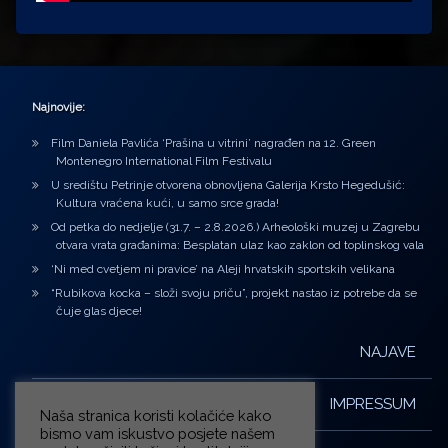
Najnovije:
Film Daniela Pavlića ‘Prašina u vitrini’ nagrađen na 12. Green
Montenegro International Film Festivalu
U središtu Petrinje otvorena obnovljena Galerija Krsto Hegedušić:
Kultura vraćena kući, u samo srce grada!
Od petka do nedjelje (31.7. – 2.8.2026.) Arheološki muzej u Zagrebu
otvara vrata građanima: Besplatan ulaz kao zaklon od toplinskog vala
‘Ni med cvetjem ni pravice’ na Aleji hrvatskih sportskih velikana
“Rubikova kocka – složi svoju priču”, projekt nastao iz potrebe da se
čuje glas djece!
NAJAVE
IMPRESSUM
Naša stranica koristi kolačiće kako
bismo vam iskustvo posjete našem