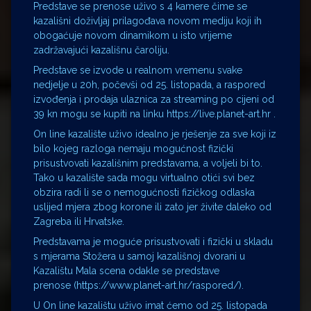
Predstave se prenose uživo s 4 kamere čime se
kazališni doživljaj prilagođava novom mediju koji ih
obogaćuje novom dinamikom u isto vrijeme
zadržavajući kazališnu čaroliju.
Predstave se izvode u realnom vremenu svake
nedjelje u 20h, počevši od 25. listopada, a raspored
izvođenja i prodaja ulaznica za streaming po cijeni od
39 kn mogu se kupiti na linku https://live.planet-art.hr .
On line kazalište uživo idealno je rješenje za sve koji iz
bilo kojeg razloga nemaju mogućnost fizički
prisustvovati kazališnim predstavama, a voljeli bi to.
Tako u kazalište sada mogu virtualno otići svi bez
obzira radi li se o nemogućnosti fizičkog odlaska
uslijed mjera zbog korone ili zato jer živite daleko od
Zagreba ili Hrvatske.
Predstavama je moguće prisustvovati i fizički u skladu
s mjerama Stožera u samoj kazališnoj dvorani u
Kazalištu Mala scena odakle se predstave
prenose (https://www.planet-art.hr/raspored/).
U On line kazalištu uživo imat ćemo od 25. listopada