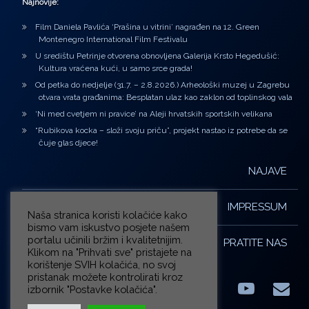
Najnovije:
Film Daniela Pavlića ‘Prašina u vitrini’ nagrađen na 12. Green
Montenegro International Film Festivalu
U središtu Petrinje otvorena obnovljena Galerija Krsto Hegedušić:
Kultura vraćena kući, u samo srce grada!
Od petka do nedjelje (31.7. – 2.8.2026.) Arheološki muzej u Zagrebu
otvara vrata građanima: Besplatan ulaz kao zaklon od toplinskog vala
‘Ni med cvetjem ni pravice’ na Aleji hrvatskih sportskih velikana
“Rubikova kocka – složi svoju priču”, projekt nastao iz potrebe da se
čuje glas djece!
NAJAVE
IMPRESSUM
Naša stranica koristi kolačiće kako
bismo vam iskustvo posjete našem
portalu učinili bržim i kvalitetnijim.
PRATITE NAS
Klikom na "Prihvati sve" pristajete na
korištenje SVIH kolačića, no svoj
pristanak možete kontrolirati kroz
izbornik "Postavke kolačića".
Facebook
LinkedIn
YouTub
E-m
X.com