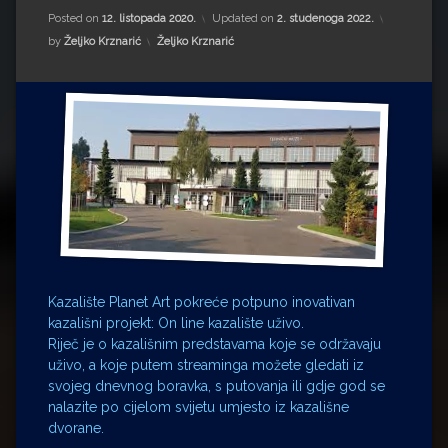
Impressum
Milenko Strižak
Posted on
12. listopada 2020.
Updated on
2. studenoga 2022.
Kategorije:
by
Željko Krznarić
Željko Krznarić
Drugi autori
Drugi autori
Matea Andrić
Ljiljana Lekanić-Kljaić
Željko Krznarić
Mario Lovreković
Miroslav Šantek
Kazalište Planet Art pokreće potpuno inovativan
kazališni projekt: On line kazalište uživo.
Riječ je o kazališnim predstavama koje se održavaju
uživo, a koje putem streaminga možete gledati iz
svojeg dnevnog boravka, s putovanja ili gdje god se
nalazite po cijelom svijetu umjesto iz kazališne
dvorane.