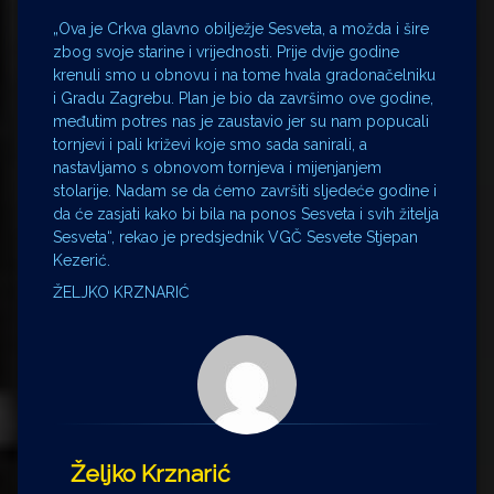
„Ova je Crkva glavno obilježje Sesveta, a možda i šire
zbog svoje starine i vrijednosti. Prije dvije godine
krenuli smo u obnovu i na tome hvala gradonačelniku
i Gradu Zagrebu. Plan je bio da završimo ove godine,
međutim potres nas je zaustavio jer su nam popucali
tornjevi i pali križevi koje smo sada sanirali, a
nastavljamo s obnovom tornjeva i mijenjanjem
stolarije. Nadam se da ćemo završiti sljedeće godine i
da će zasjati kako bi bila na ponos Sesveta i svih žitelja
Sesveta“, rekao je predsjednik VGČ Sesvete Stjepan
Kezerić.
ŽELJKO KRZNARIĆ
Željko Krznarić