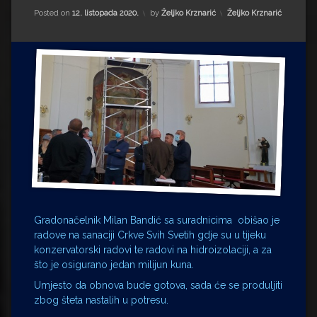
Impressum
Milenko Strižak
Kategorije:
Posted on
12. listopada 2020.
by
Željko Krznarić
Željko Krznarić
Drugi autori
Drugi autori
Matea Andrić
Ljiljana Lekanić-Kljaić
Željko Krznarić
Mario Lovreković
Miroslav Šantek
Gradonačelnik Milan Bandić sa suradnicima obišao je
radove na sanaciji Crkve Svih Svetih gdje su u tijeku
konzervatorski radovi te radovi na hidroizolaciji, a za
što je osigurano jedan milijun kuna.
Umjesto da obnova bude gotova, sada će se produljiti
zbog šteta nastalih u potresu.