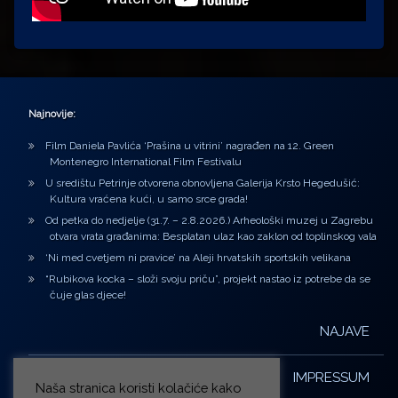
Najnovije:
Film Daniela Pavlića ‘Prašina u vitrini’ nagrađen na 12. Green
Montenegro International Film Festivalu
U središtu Petrinje otvorena obnovljena Galerija Krsto Hegedušić:
Kultura vraćena kući, u samo srce grada!
Od petka do nedjelje (31.7. – 2.8.2026.) Arheološki muzej u Zagrebu
otvara vrata građanima: Besplatan ulaz kao zaklon od toplinskog vala
‘Ni med cvetjem ni pravice’ na Aleji hrvatskih sportskih velikana
“Rubikova kocka – složi svoju priču”, projekt nastao iz potrebe da se
čuje glas djece!
NAJAVE
IMPRESSUM
Naša stranica koristi kolačiće kako