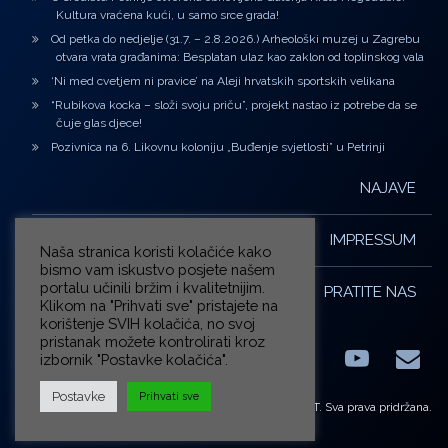
Kultura vraćena kući, u samo srce grada!
Od petka do nedjelje (31.7. – 2.8.2026.) Arheološki muzej u Zagrebu
otvara vrata građanima: Besplatan ulaz kao zaklon od toplinskog vala
‘Ni med cvetjem ni pravice’ na Aleji hrvatskih sportskih velikana
“Rubikova kocka – složi svoju priču”, projekt nastao iz potrebe da se
čuje glas djece!
Pozivnica na 6. Likovnu koloniju „Buđenje svjetlosti” u Petrinji
NAJAVE
IMPRESSUM
Naša stranica koristi kolačiće kako
bismo vam iskustvo posjete našem
portalu učinili bržim i kvalitetnijim.
PRATITE NAS
Klikom na "Prihvati sve" pristajete na
korištenje SVIH kolačića, no svoj
pristanak možete kontrolirati kroz
izbornik "Postavke kolačića".
Facebook
LinkedIn
YouTub
E-m
X.com
Postavke
Prihvati sve
© ZG-KULT. Sva prava pridržana.