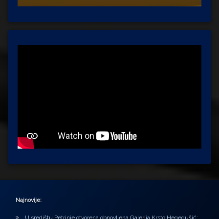
Najnovije:
U središtu Petrinje otvorena obnovljena Galerija Krsto Hegedušić: