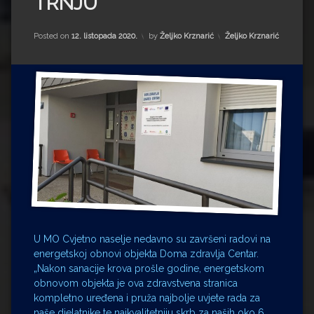
TRNJU
Impressum
Milenko Strižak
Drugi autori
Drugi autori
Kategorije:
Posted on
12. listopada 2020.
by
Željko Krznarić
Željko Krznarić
Matea Andrić
Ljiljana Lekanić-Kljaić
Željko Krznarić
Mario Lovreković
Miroslav Šantek
U MO Cvjetno naselje nedavno su završeni radovi na
energetskoj obnovi objekta Doma zdravlja Centar.
„Nakon sanacije krova prošle godine, energetskom
obnovom objekta je ova zdravstvena stranica
kompletno uređena i pruža najbolje uvjete rada za
naše djelatnike te najkvalitetniju skrb za naših oko 6