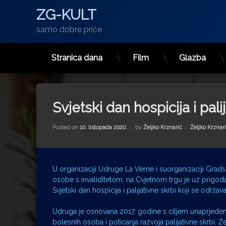
ZG-KULT
samo dobre priče
Stranica dana
Film
Glazba
Preskoči
na
sadržaj
Svjetski dan hospicija i pali
Kategorije:
Posted on
10. listopada 2020.
by
Željko Krznarić
Željko Krznar
U organizaciji Udruge La Verne i suorganizaciji Gradsk
osobe s invaliditetom. na Cvjetnom trgu je uz prigo
Svjetski dan hospicija i palijativne skrbi koji se održav
Udruga je osnovana 2017. godine s ciljem unaprjeđenja
bolesnih osoba i poticanja razvoja palijativne skrbi. Ž