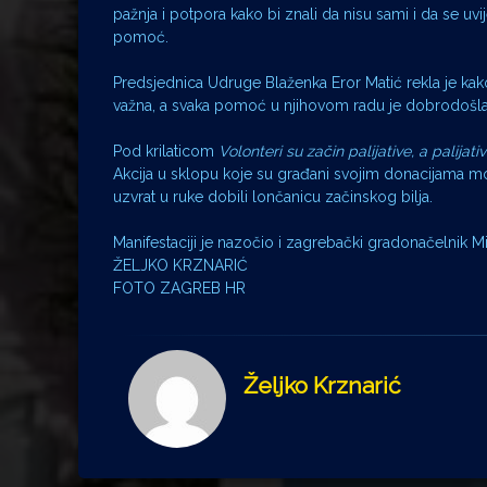
pažnja i potpora kako bi znali da nisu sami i da se u
pomoć.
Predsjednica Udruge Blaženka Eror Matić rekla je ka
važna, a svaka pomoć u njihovom radu je dobrodošla
Pod krilaticom
Volonteri su začin palijative, a palijati
Akcija u sklopu koje su građani svojim donacijama mo
uzvrat u ruke dobili lončanicu začinskog bilja.
Manifestaciji je nazočio i zagrebački gradonačelnik M
ŽELJKO KRZNARIĆ
FOTO ZAGREB HR
Željko Krznarić