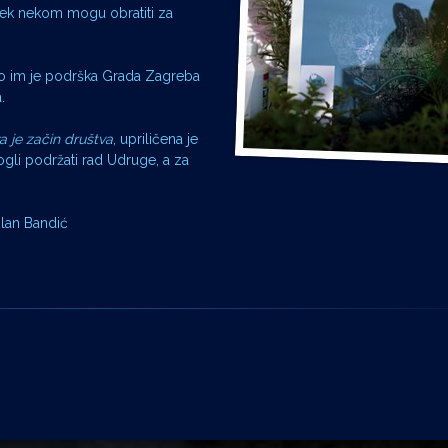
vijek nekom mogu obratiti za
ko im je podrška Grada Zagreba
.
va je začin društva
, upriličena je
gli podržati rad Udruge, a za
ilan Bandić