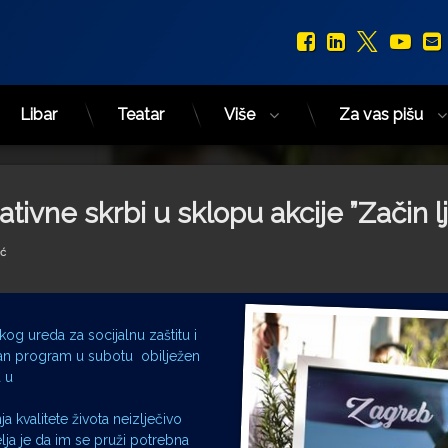
Facebook
LinkedIn
X.com
You
Libar
Teatar
Više
Za vas pišu
jativne skrbi u sklopu akcije ”Začin l
ić
og ureda za socijalnu zaštitu i
dan program u subotu obilježen
a u
 kvalitete života neizlječivo
elja je da im se pruži potrebna