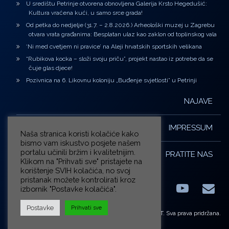
U središtu Petrinje otvorena obnovljena Galerija Krsto Hegedušić:
Kultura vraćena kući, u samo srce grada!
Od petka do nedjelje (31.7. – 2.8.2026.) Arheološki muzej u Zagrebu
otvara vrata građanima: Besplatan ulaz kao zaklon od toplinskog vala
‘Ni med cvetjem ni pravice’ na Aleji hrvatskih sportskih velikana
“Rubikova kocka – složi svoju priču”, projekt nastao iz potrebe da se
čuje glas djece!
Pozivnica na 6. Likovnu koloniju „Buđenje svjetlosti” u Petrinji
NAJAVE
IMPRESSUM
Naša stranica koristi kolačiće kako
bismo vam iskustvo posjete našem
portalu učinili bržim i kvalitetnijim.
PRATITE NAS
Klikom na "Prihvati sve" pristajete na
korištenje SVIH kolačića, no svoj
pristanak možete kontrolirati kroz
izbornik "Postavke kolačića".
Facebook
LinkedIn
YouTub
E-m
X.com
Postavke
Prihvati sve
© ZG-KULT. Sva prava pridržana.