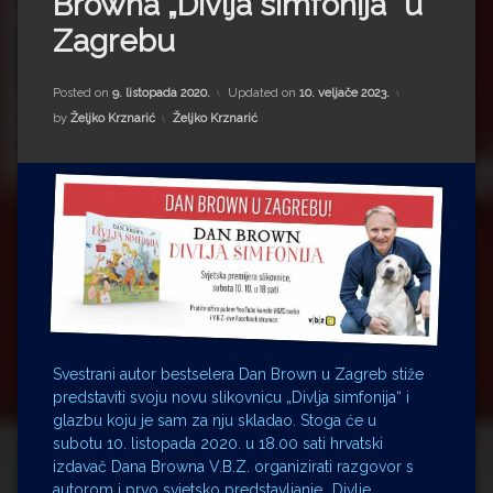
Browna „Divlja simfonija“ u
Impressum
Milenko Strižak
Zagrebu
Drugi autori
Drugi autori
Posted on
9. listopada 2020.
Updated on
10. veljače 2023.
Matea Andrić
Kategorije:
by
Željko Krznarić
Željko Krznarić
Ljiljana Lekanić-Kljaić
Željko Krznarić
Mario Lovreković
Miroslav Šantek
Svestrani autor bestselera Dan Brown u Zagreb stiže
predstaviti svoju novu slikovnicu „Divlja simfonija“ i
glazbu koju je sam za nju skladao. Stoga će u
subotu 10. listopada 2020. u 18.00 sati hrvatski
izdavač Dana Browna V.B.Z. organizirati razgovor s
autorom i prvo svjetsko predstavljanje „Divlje