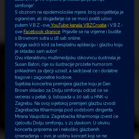
simfonije“.
S obzirom na epidemiološke mjere, broj posjetitelja je
ograničen, ali događanje će se moći pratiti uživo
putem V.B.Z.-ova
YouTube kanala VBZCroatia
i V.B.Z.-
ove
Facebook stranice
. Prijavite se na vrijeme i budite
s Brownom sutra u 18 sati online.
Knjiga sadrži kôd za besplatnu aplikaciju i glazbu koju
je skladao sam autor!
Ovu interaktivnu multimedijsku slikovnicu ilustrirala je
Susan Batori, čije su ilustracije prožete humorom
prikladnim za dječji uzrast, a sadržavat će i dodatne
tragove i zagonetne kodove.
Svjetska koncertna premijera glazbe koju je Dan
Brown skladao za Divlju simfoniju održat će se
večeras u petak, 9. listopada u 20 sati u HNK-u
Zagrebu. Na ovoj svjetskoj premijeri glazbu izvodi
Zagrebačka filharmonija pod vodstvom dirigenta
Mirana Vaupotića. Zagrebačka filharmonija izvest će
cjelovitu Divlju simfoniju, s 21 stavkom. U okviru
koncerta priprema se i nekoliko glazbenih
iznenađenja – ovo je uistinu koncert koji se ne