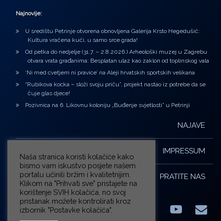
Najnovije:
U središtu Petrinje otvorena obnovljena Galerija Krsto Hegedušić:
Kultura vraćena kući, u samo srce grada!
Od petka do nedjelje (31.7. – 2.8.2026.) Arheološki muzej u Zagrebu
otvara vrata građanima: Besplatan ulaz kao zaklon od toplinskog vala
‘Ni med cvetjem ni pravice’ na Aleji hrvatskih sportskih velikana
“Rubikova kocka – složi svoju priču”, projekt nastao iz potrebe da se
čuje glas djece!
Pozivnica na 6. Likovnu koloniju „Buđenje svjetlosti” u Petrinji
NAJAVE
IMPRESSUM
Naša stranica koristi kolačiće kako
bismo vam iskustvo posjete našem
portalu učinili bržim i kvalitetnijim.
PRATITE NAS
Klikom na "Prihvati sve" pristajete na
korištenje SVIH kolačića, no svoj
pristanak možete kontrolirati kroz
izbornik "Postavke kolačića".
Facebook
LinkedIn
YouTub
E-m