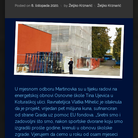
Impressum
Milenko Strižak
Kategorije:
Posted on
8. listopada 2020.
by
Željko Krznarić
Željko Krznarić
Drugi autori
Drugi autori
Matea Andrić
Ljiljana Lekanić-Kljaić
Željko Krznarić
Mario Lovreković
U mjesnom odboru Martinovka su u tijeku radovi na
Miroslav Šantek
energetskoj obnovi Osnovne škole Tina Ujevića u
Koturaškoj ulici. Ravnateljica Vlatka Mihelić je istaknula
da je projekt, vrijedan pet milijuna kuna, sufinanciran
od strane Grada uz pomoć EU fondova. „Sretni smo i
zadovoljni što smo, nakon sportske dvorane koju smo
izgradili prošle godine, krenuli u obnovu školske
zgrade. Vjerujem da ćemo u roku od osam mjeseci