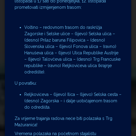
listopada u 17 sati do ponedjeljka, 12. listopada
prometovati izmijenjenom trasom:
Voltino – redovnom trasom do raskrižja
Zagorske i Selske ulice – (lijevo) Selska ulica –
(desno) Prilaz baruna Filipovića – (desno)
Slovenska ulica – (lijevo) Fonova ulica – (ravno)
Hanuševa ulica – (lijevo) Ulica Republike Austrije
– (lijevo) Talovčeva ulica – (desno) Trg Francuske
republike – (ravno) Reljkovićeva ulica (krajnje
odredište).
U povratku:
Reljkovićeva – (lijevo) Ilica – (lijevo) Selska cesta –
(desno) Zagorska – i dalje uobičajenom trasom
do odredišta.
Za vrijeme trajanja radova neće biti polazaka s Trg
Mažuranića!
Vremena polazaka na početnom stajalištu