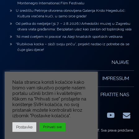
Montenegro International Film Festivalu
U središtu Petrinje otvorena obnovljena Galerija Krsto Hegedušić:
Kultura vraćena kući, u samo srce grada!
Od petka do nedjelje (31.7. – 2.8.2026.) Arheološki muzej u Zagrebu
otvara vrata građanima: Besplatan ulaz kao zaklon od toplinskog vala
‘Ni med cvetjem ni pravice’ na Aleji hrvatskih sportskih velikana
“Rubikova kocka – složi svoju priču”, projekt nastao iz potrebe da se
čuje glas djece!
NAJAVE
IMPRESSUM
Naša stranica koristi kolačiće kako
bismo vam iskustvo posjete našem
portalu učinili bržim i kvalitetnijim.
PRATITE NAS
Klikom na "Prihvati sve" pristajete na
korištenje SVIH kolačića, no svoj
pristanak možete kontrolirati kroz
izbornik "Postavke kolačića".
Facebook
LinkedIn
YouTub
E-m
X.com
Postavke
Prihvati sve
© ZG-KULT. Sva prava pridržana.