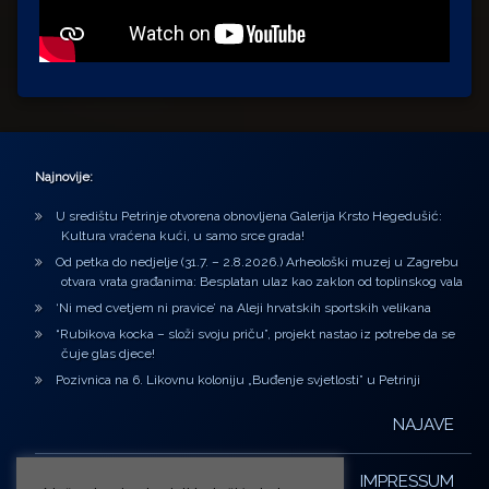
Najnovije:
U središtu Petrinje otvorena obnovljena Galerija Krsto Hegedušić:
Kultura vraćena kući, u samo srce grada!
Od petka do nedjelje (31.7. – 2.8.2026.) Arheološki muzej u Zagrebu
otvara vrata građanima: Besplatan ulaz kao zaklon od toplinskog vala
‘Ni med cvetjem ni pravice’ na Aleji hrvatskih sportskih velikana
“Rubikova kocka – složi svoju priču”, projekt nastao iz potrebe da se
čuje glas djece!
Pozivnica na 6. Likovnu koloniju „Buđenje svjetlosti” u Petrinji
NAJAVE
IMPRESSUM