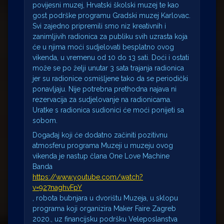
povijesni muzej, Hrvatski školski muzej te kao
gost podrške programu Gradski muzej Karlovac.
Svi zajedno pripremili smo niz kreativnih i
zanimljivih radionica za publiku svih uzrasta koja
će u njima moći sudjelovati besplatno ovog
vikenda, u vremenu od 10 do 13 sati. Doći i ostati
može se po želji unutar 3 sata trajanja radionica
jer su radionice osmišljene tako da se periodički
ponavljaju. Nije potrebna prethodna najava ni
rezervacija za sudjelovanje na radionicama.
Uratke s radionica sudionici će moći ponijeti sa
sobom.
Događaj koji će dodatno začiniti pozitivnu
atmosferu programa Muzeji u muzeju ovog
vikenda je nastup člana One Love Machine
Banda
https://www.youtube.com/watch?
v=927naghvFpY
, robota bubnjara u dvorištu Muzeja, u sklopu
programa koji organizira Maker Faire Zagreb
2020., uz financijsku podršku Veleposlanstva