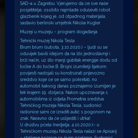
SAD-a u Zagrebu. Vjerujemo da će sve naše
posjetitelje, osobito najmlađe oduševiti robot
glazbenik kojeg je, od otpadnog materijala,
sastavio berlinski umjetnik Nikolai Kugler.
Muzeji u muzeju – program događanja
Tehnički muzej Nikola Tesla
Brum brum (subota, 3.10.2020.) – ljudi su se
oduvijek bavili idejom da na što jednostavniji i
brži način, uz što manji gubitak energije dođu od
točke A do točke B. Brojni izumitelji tijekom
povijesti nastojali su konstruirati prijevozno
sredstvo koje će se samo pokretati, no
automobil kakvog danas poznajemo izumljen je
tek krajem 19. stoljeća. Nakon upoznavanja s
automobilima iz odjela Prometna sredstva
Tehničkog muzeja Nikola Tesla, sudionici
radionice sami će izraditi autić s pogonom na
zrak. Naravno da će uslijediti i utrka!
U društvu pčela (nedjelja, 4.10.2020.)– u
Tehničkom muzeju Nikola Tesla nalazi se Apisarij
– staklene košnice sa živim pčelama. Sudionici