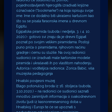
radionici će sudionici uz pomoć
pojednostavljenih hijeroglifa izrađivati knjižne
označivače (“bookmarke”) na koja ispisuju svoje
ime. Ime će dodatno biti ukrašeno kartušom kao
što su se pisala faraonska imena u drevnom
Egiptu.
Egipatska piramida (subota i nedjelja, 3. i 4. 10.
2020.)- gotovo svi znaju da je drevni Egipat
poznat po svojim velikim piramidama. Postoji
puno priča o piramidama, njihovom načinu
gradnje i čemu su služile. Na ovoj radionici
sudionici će izrađivati male kartonske modele
piramida i ukrašavati ih po vlastitom nahođenju.
Autorica i voditeljica radionica: Zorica Babić, viša
muzejska pedagoginja
Hrvatski povijesni muzej
Blago potonulog broda iz 16. stoljeća (subota,
3.10.2020.) – na radionici će sudionici saznati
mnoštvo zanimljivih informacija o svakodnevnom
životu ljudi iz kasnorenesansnog doba u
Hrvatskoj i Europi te će se upoznati s