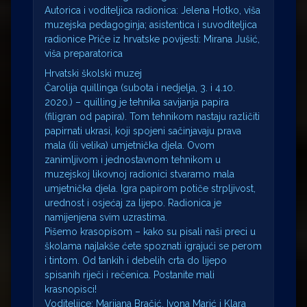
Autorica i voditeljica radionica: Jelena Hotko, viša
muzejska pedagoginja; asistentica i suvoditeljica
radionice Priče iz hrvatske povijesti: Mirana Jušić,
viša preparatorica
Hrvatski školski muzej
Čarolija quillinga (subota i nedjelja, 3. i 4.10.
2020.) – quilling je tehnika savijanja papira
(filigran od papira). Tom tehnikom nastaju različiti
papirnati ukrasi, koji spojeni sačinjavaju prava
mala (ili velika) umjetnička djela. Ovom
zanimljivom i jednostavnom tehnikom u
muzejskoj likovnoj radionici stvaramo mala
umjetnička djela. Igra papirom potiče strpljivost,
urednost i osjećaj za lijepo. Radionica je
namijenjena svim uzrastima.
Pišemo krasopisom – kako su pisali naši preci u
školama najlakše ćete spoznati igrajući se perom
i tintom. Od tankih i debelih crta do lijepo
spisanih riječi i rečenica. Postanite mali
krasnopisci!
Voditeljice: Marijana Bračić, Ivona Marić i Klara