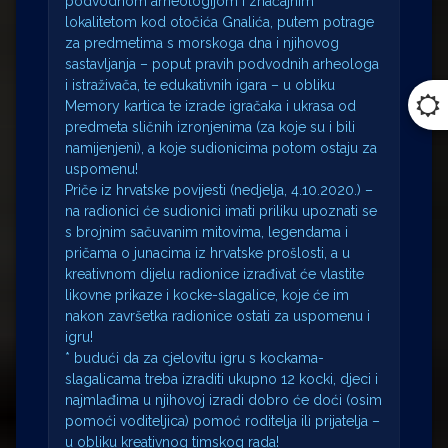
podvodnom arheologijom i značajnim
lokalitetom kod otočića Gnalića, putem potrage
za predmetima s morskoga dna i njihovog
sastavljanja – poput pravih podvodnih arheologa
i istraživača, te edukativnih igara – u obliku
Memory kartica te izrade igračaka i ukrasa od
predmeta sličnih izronjenima (za koje su i bili
namijenjeni), a koje sudionicima potom ostaju za
uspomenu!
Priče iz hrvatske povijesti (nedjelja, 4.10.2020.) –
na radionici će sudionici imati priliku upoznati se
s brojnim sačuvanim mitovima, legendama i
pričama o junacima iz hrvatske prošlosti, a u
kreativnom dijelu radionice izrađivat će vlastite
likovne prikaze i kocke-slagalice, koje će im
nakon završetka radionice ostati za uspomenu i
igru!
* budući da za cjelovitu igru s kockama-
slagalicama treba izraditi ukupno 12 kocki, djeci i
najmlađima u njihovoj izradi dobro će doći (osim
pomoći voditeljica) pomoć roditelja ili prijatelja –
u obliku kreativnog timskog rada!