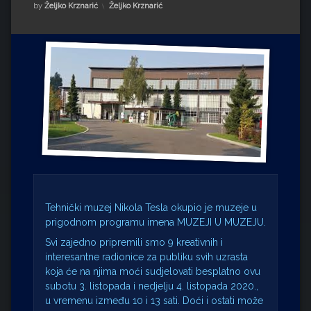
Impressum
Milenko Strižak
Kategorije:
by
Željko Krznarić
Željko Krznarić
Drugi autori
Drugi autori
Matea Andrić
Ljiljana Lekanić-Kljaić
Željko Krznarić
Mario Lovreković
Miroslav Šantek
Tehnički muzej Nikola Tesla okupio je muzeje u
prigodnom programu imena MUZEJI U MUZEJU.
Svi zajedno pripremili smo 9 kreativnih i
interesantne radionice za publiku svih uzrasta
koja će na njima moći sudjelovati besplatno ovu
subotu 3. listopada i nedjelju 4. listopada 2020.,
u vremenu između 10 i 13 sati. Doći i ostati može