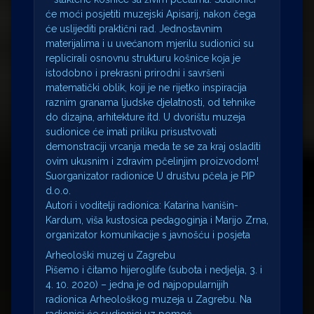
će moći posjetiti muzejski Apisarij, nakon čega
će uslijediti praktični rad. Jednostavnim
materijalima i u uvećanom mjerilu sudionici su
replicirali osnovnu strukturu košnice koja je
istodobno i prekrasni prirodni i savršeni
matematički oblik, koji je ne rijetko inspiracija
raznim granama ljudske djelatnosti, od tehnike
do dizajna, arhitekture itd. U dvorištu muzeja
sudionice će imati priliku prisustvovati
demonstraciji vrcanja meda te se za kraj osladiti
ovim ukusnim i zdravim pčelinjim proizvodom!
Suorganizator radionice U društvu pčela je PIP
d.o.o.
Autori i voditelji radionica: Katarina Ivanišin-
Kardum, viša kustosica pedagoginja i Marijo Zrna,
organizator komunikacije s javnošću i posjeta
Arheološki muzej u Zagrebu
Pišemo i čitamo hijeroglife (subota i nedjelja, 3. i
4. 10. 2020) – jedna je od najpopularnijih
radionica Arheološkog muzeja u Zagrebu. Na