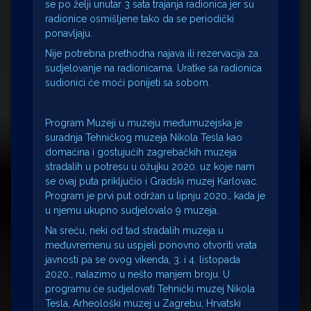
se po želji unutar 3 sata trajanja radionica jer su
radionice osmišljene tako da se periodički
ponavljaju.
Nije potrebna prethodna najava ili rezervacija za
sudjelovanje na radionicama. Uratke sa radionica
sudionici će moći ponijeti sa sobom.
Program Muzeji u muzeju međumuzejska je
suradnja Tehničkog muzeja Nikola Tesla kao
domaćina i gostujućih zagrebačkih muzeja
stradalih u potresu u ožujku 2020. uz koje nam
se ovaj puta priključio i Gradski muzej Karlovac.
Program je prvi put održan u lipnju 2020., kada je
u njemu ukupno sudjelovalo 9 muzeja.
Na sreću, neki od tad stradalih muzeja u
međuvremenu su uspjeli ponovno otvoriti vrata
javnosti pa se ovog vikenda, 3. i 4. listopada
2020., nalazimo u nešto manjem broju. U
programu će sudjelovati Tehnički muzej Nikola
Tesla, Arheološki muzej u Zagrebu, Hrvatski