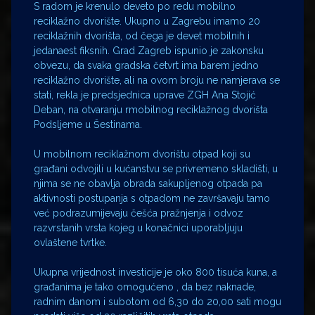
S radom je krenulo deveto po redu mobilno
reciklažno dvorište. Ukupno u Zagrebu imamo 20
reciklažnih dvorišta, od čega je devet mobilnih i
jedanaest fiksnih. Grad Zagreb ispunio je zakonsku
obvezu, da svaka gradska četvrt ima barem jedno
reciklažno dvorište, ali na ovom broju ne namjerava se
stati, rekla je predsjednica uprave ZGH Ana Stojić
Deban, na otvaranju rmobilnog reciklažnog dvorišta
Podsljeme u Šestinama.
U mobilnom reciklažnom dvorištu otpad koji su
građani odvojili u kućanstvu se privremeno skladišti, u
njima se ne obavlja obrada sakupljenog otpada pa
aktivnosti postupanja s otpadom ne završavaju tamo
već podrazumijevaju češća pražnjenja i odvoz
razvrstanih vrsta kojeg u konačnici uporabljuju
ovlaštene tvrtke.
Ukupna vrijednost investicije je oko 800 tisuća kuna, a
građanima je tako omogućeno , da bez naknade,
radnim danom i subotom od 6,30 do 20,00 sati mogu