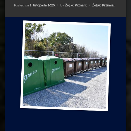
Impressum
Milenko Strižak
Kategorije:
Posted on
1. listopada 2020.
by
Željko Krznarić
Željko Krznarić
Drugi autori
Drugi autori
Matea Andrić
Ljiljana Lekanić-Kljaić
Željko Krznarić
Mario Lovreković
Miroslav Šantek