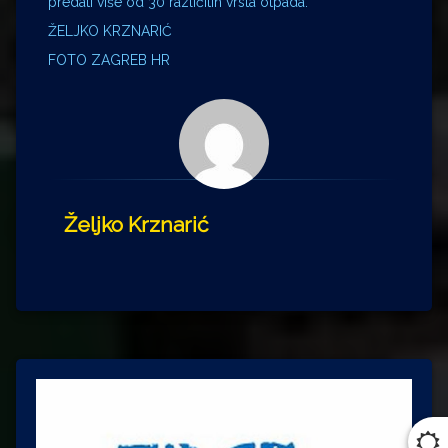
predati više od 30 različitih vrsta otpada.
ŽELJKO KRZNARIĆ
FOTO ZAGREB HR
Željko Krznarić