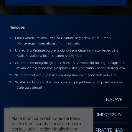
Najnovije:
Film Daniela Pavlića ‘Prašina u vitrini’ nagrađen na 12. Green
Montenegro International Film Festivalu
U središtu Petrinje otvorena obnovljena Galerija Krsto Hegedušić:
Kultura vraćena kući, u samo srce grada!
Od petka do nedjelje (31.7. – 2.8.2026.) Arheološki muzej u Zagrebu
otvara vrata građanima: Besplatan ulaz kao zaklon od toplinskog vala
‘Ni med cvetjem ni pravice’ na Aleji hrvatskih sportskih velikana
“Rubikova kocka – složi svoju priču”, projekt nastao iz potrebe da se
čuje glas djece!
NAJAVE
IMPRESSUM
Naša stranica koristi kolačiće kako
bismo vam iskustvo posjete našem
portalu učinili bržim i kvalitetnijim.
PRATITE NAS