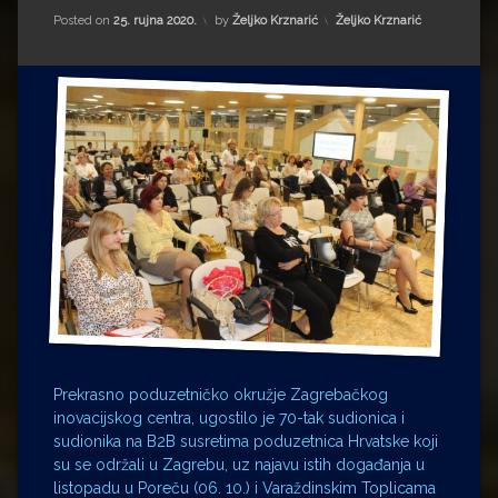
Impressum
Milenko Strižak
Kategorije:
Posted on
25. rujna 2020.
by
Željko Krznarić
Željko Krznarić
Drugi autori
Drugi autori
Matea Andrić
Ljiljana Lekanić-Kljaić
Željko Krznarić
Mario Lovreković
Miroslav Šantek
Prekrasno poduzetničko okružje Zagrebačkog
inovacijskog centra, ugostilo je 70-tak sudionica i
sudionika na B2B susretima poduzetnica Hrvatske koji
su se održali u Zagrebu, uz najavu istih događanja u
listopadu u Poreču (06. 10.) i Varaždinskim Toplicama