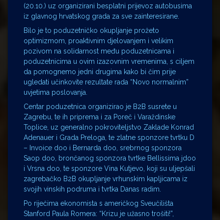
(20.10.) uz organizirani besplatni prijevoz autobusima
iz glavnog hrvatskog grada za sve zainteresirane.
Bilo je to poduzetničko okupljanje prožeto
optimizmom, proaktivnim djelovanjem i velikim
pozivom na solidarnost među poduzetnicama i
poduzetnicima u ovim izazovnim vremenima, s ciljem
da pomognemo jedni drugima kako bi čim prije
ugledati učinkovite rezultate rada “Novo normalnim”
uvjetima poslovanja.
Centar poduzetnica organizirao je B2B susrete u
Zagrebu, te ih priprema i za Poreč i Varaždinske
Toplice, uz generalno pokroviteljstvo Zaklade Konrad
Adenauer i Grada Preloga, te zlatne sponzore tvrtku D
– Invoice doo i Bernarda doo, srebrnog sponzora
Saop doo, brončanog sponzora tvrtke Bellissima jdoo
i Vrsna doo, te sponzore Vina Kutjevo, koji su uljepšali
zagrebačko B2B okupljanje vrhunskim kapljicama iz
svojih vinskih podruma i tvrtka Danas radim.
Po riječima ekonomista s američkog Sveučilišta
Stanford Paula Romera: “Krizu je užasno trošiti!”,