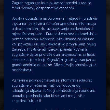
Zagreb organizira kako bi javnost senzibilizirao na
temu održivog gospodarenja otpadom.
„Ovakva događanja na otvorenim i najljepšim gradskim
trgovima i parkovima su način prenošenja informacija
u direktnom kontaktu, uz uvažavanje epidemioloških
mjera. Današnji dan – Europski dan bez automobila je
pomno odabran. Aktivnosti uvijek imamo na datume
koji pokazuju širu sliku ekološkog promišljanja našeg
Zagreba, Hrvatske, ali i cijelog planeta. Pozivam
sugrađane da se pridruže ovim aktivnostima za ljepši,
konkurentniji i zeleniji Zagreb“, naglasila je zamjenica
gradonačelnika doc.dr.sc. Olivera Majić predstavljajući
manifestaciju.
Planiranim aktivnostima želi se informirati i educirati
sugrađane o načinima i važnosti odvojenog
sakupljanja otpada, kućnog kompostiranja i ponovne
uporabe predmeta kako bi se sami mogli više
angažirati i uključiti.