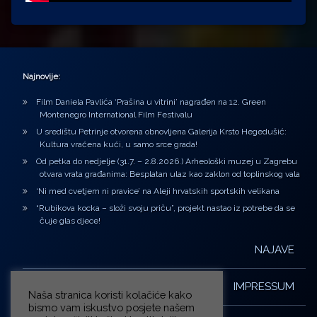
Najnovije:
Film Daniela Pavlića ‘Prašina u vitrini’ nagrađen na 12. Green
Montenegro International Film Festivalu
U središtu Petrinje otvorena obnovljena Galerija Krsto Hegedušić:
Kultura vraćena kući, u samo srce grada!
Od petka do nedjelje (31.7. – 2.8.2026.) Arheološki muzej u Zagrebu
otvara vrata građanima: Besplatan ulaz kao zaklon od toplinskog vala
‘Ni med cvetjem ni pravice’ na Aleji hrvatskih sportskih velikana
“Rubikova kocka – složi svoju priču”, projekt nastao iz potrebe da se
čuje glas djece!
NAJAVE
IMPRESSUM
Naša stranica koristi kolačiće kako
bismo vam iskustvo posjete našem