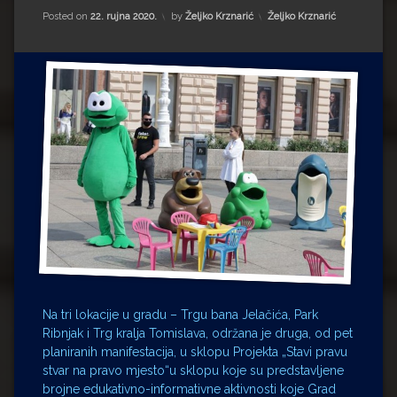
Impressum
Milenko Strižak
Kategorije:
Posted on
22. rujna 2020.
by
Željko Krznarić
Željko Krznarić
Drugi autori
Drugi autori
Matea Andrić
Ljiljana Lekanić-Kljaić
Željko Krznarić
Mario Lovreković
Miroslav Šantek
Na tri lokacije u gradu – Trgu bana Jelačića, Park
Ribnjak i Trg kralja Tomislava, održana je druga, od pet
planiranih manifestacija, u sklopu Projekta „Stavi pravu
stvar na pravo mjesto“u sklopu koje su predstavljene
brojne edukativno-informativne aktivnosti koje Grad