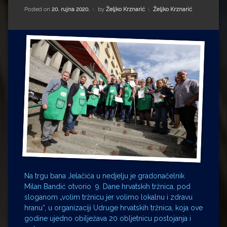
Impressum
Milenko Strižak
Kategorije:
Posted on
20. rujna 2020.
by
Željko Krznarić
Željko Krznarić
Drugi autori
Drugi autori
Matea Andrić
Ljiljana Lekanić-Kljaić
Željko Krznarić
Mario Lovreković
Miroslav Šantek
Na trgu bana Jelačića u nedjelju je gradonačelnik
Milan Bandić otvorio 9. Dane hrvatskih tržnica, pod
sloganom „volim tržnicu jer volimo lokalnu i zdravu
hranu“, u organizaciji Udruge hrvatskih tržnica, koja ove
godine ujedno obilježava 20 obljetnicu postojanja i