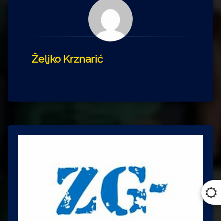
Željko Krznarić