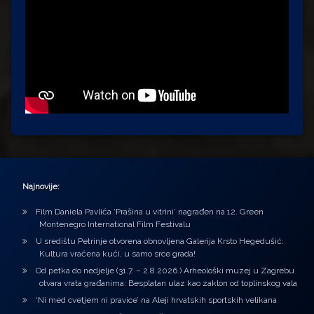
Najnovije:
Film Daniela Pavlića ‘Prašina u vitrini’ nagrađen na 12. Green
Montenegro International Film Festivalu
U središtu Petrinje otvorena obnovljena Galerija Krsto Hegedušić:
Kultura vraćena kući, u samo srce grada!
Od petka do nedjelje (31.7. – 2.8.2026.) Arheološki muzej u Zagrebu
otvara vrata građanima: Besplatan ulaz kao zaklon od toplinskog vala
‘Ni med cvetjem ni pravice’ na Aleji hrvatskih sportskih velikana