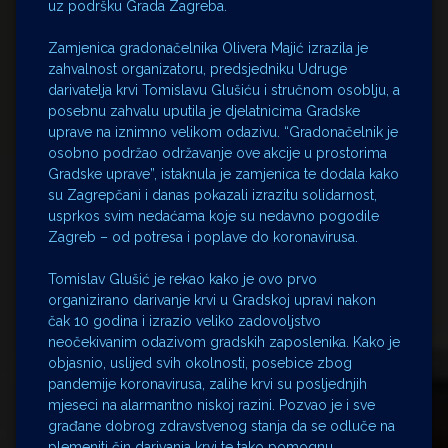
uz podršku Grada Zagreba.
Zamjenica gradonačelnika Olivera Majić izrazila je
zahvalnost organizatoru, predsjedniku Udruge
darivatelja krvi Tomislavu Glušiću i stručnom osoblju, a
posebnu zahvalu uputila je djelatnicima Gradske
uprave na iznimno velikom odazivu. “Gradonačelnik je
osobno podržao održavanje ove akcije u prostorima
Gradske uprave”, istaknula je zamjenica te dodala kako
su Zagrepčani i danas pokazali izrazitu solidarnost,
usprkos svim nedaćama koje su nedavno pogodile
Zagreb – od potresa i poplave do koronavirusa.
Tomislav Glušić je rekao kako je ovo prvo
organizirano darivanje krvi u Gradskoj upravi nakon
čak 10 godina i izrazio veliko zadovoljstvo
neočekivanim odazivom gradskih zaposlenika. Kako je
objasnio, uslijed svih okolnosti, posebice zbog
pandemije koronavirusa, zalihe krvi su posljednjih
mjeseci na alarmantno niskoj razini. Pozvao je i sve
građane dobrog zdravstvenog stanja da se odluče na
plemeniti čin darivanja krvi te tako pomognu