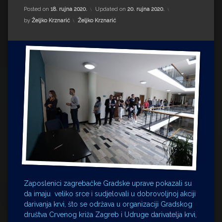
Impressum
Milenko Strižak
Posted on
18. rujna 2020.
Updated on
20. rujna 2020.
Kategorije:
by
Željko Krznarić
Željko Krznarić
Drugi autori
Drugi autori
Matea Andrić
Ljiljana Lekanić-Kljaić
Željko Krznarić
Mario Lovreković
Miroslav Šantek
Zaposlenici zagrebačke Gradske uprave pokazali su
da imaju veliko srce i sudjelovali u dobrovoljnoj akciji
darivanja krvi, što se održava u organizaciji Gradskog
društva Crvenog križa Zagreb i Udruge darivatelja krvi,