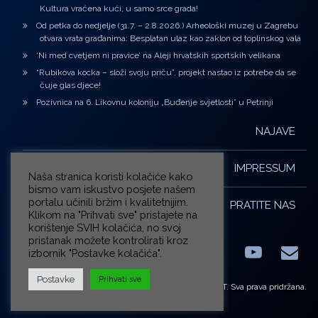
Kultura vraćena kući, u samo srce grada!
Od petka do nedjelje (31.7. – 2.8.2026.) Arheološki muzej u Zagrebu
otvara vrata građanima: Besplatan ulaz kao zaklon od toplinskog vala
‘Ni med cvetjem ni pravice’ na Aleji hrvatskih sportskih velikana
“Rubikova kocka – složi svoju priču”, projekt nastao iz potrebe da se
čuje glas djece!
Pozivnica na 6. Likovnu koloniju „Buđenje svjetlosti” u Petrinji
NAJAVE
IMPRESSUM
Naša stranica koristi kolačiće kako
bismo vam iskustvo posjete našem
portalu učinili bržim i kvalitetnijim.
PRATITE NAS
Klikom na "Prihvati sve" pristajete na
korištenje SVIH kolačića, no svoj
pristanak možete kontrolirati kroz
izbornik "Postavke kolačića".
Facebook
LinkedIn
YouTub
E-m
X.com
Postavke
Prihvati sve
© ZG-KULT. Sva prava pridržana.