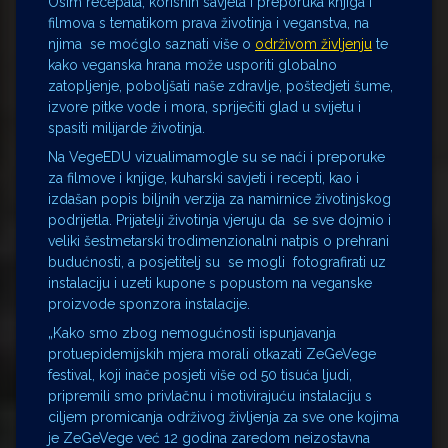
Osim recepata, korisnih savjeta i preporuka knjiga i
filmova s tematikom prava životinja i veganstva, na
njima se moćglo saznati više o
održivom življenju
te
kako veganska hrana može usporiti globalno
zatopljenje, poboljšati naše zdravlje, poštedjeti šume,
izvore pitke vode i mora, spriječiti glad u svijetu i
spasiti milijarde životinja.
Na VegeEDU vizualimamogle su se naći i preporuke
za filmove i knjige, kuharski savjeti i recepti, kao i
izdašan popis biljnih verzija za namirnice životinjskog
podrijetla. Prijatelji životinja vjeruju da se sve dojmio i
veliki šestmetarski trodimenzionalni natpis o prehrani
budućnosti, a posjetitelj su se mogli fotografirati uz
instalaciju i uzeti kupone s popustom na veganske
proizvode sponzora instalacije.
„Kako smo zbog nemogućnosti ispunjavanja
protuepidemijskih mjera morali otkazati ZeGeVege
festival, koji inače posjeti više od 50 tisuća ljudi,
pripremili smo privlačnu i motivirajuću instalaciju s
ciljem promicanja održivog življenja za sve one kojima
je ZeGeVege već 12 godina zaredom neizostavna