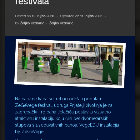
festivala
Impressum
Milenko Strižak
Drugi autori
Drugi autori
Posted on
12. rujna 2020.
Updated on
11. rujna 2022.
Kategorije:
by
Željko Krznarić
Željko Krznarić
Matea Andrić
Ljiljana Lekanić-Kljaić
Željko Krznarić
Mario Lovreković
Miroslav Šantek
Na datume kada se trebao održati popularni
ZeGeVege festival, udruga Prijatelji životinja je na
zagrebački Trg bana Jelačića postavila vizualno
atraktivnu instalaciju koju čini pet dvometarskih
stupova s 15 edukativnih panoa. VegeEDU instalacija
by ZeGeVege.