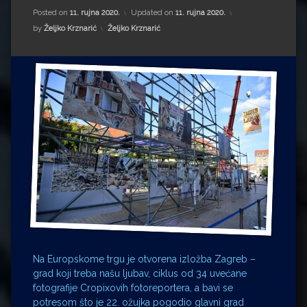
Impressum
Milenko Strižak
Posted on
11. rujna 2020.
Updated on
11. rujna 2020.
Kategorije:
by
Željko Krznarić
Željko Krznarić
Drugi autori
Drugi autori
Matea Andrić
Ljiljana Lekanić-Kljaić
Željko Krznarić
Mario Lovreković
Miroslav Šantek
Na Europskome trgu je otvorena izložba Zagreb –
grad koji treba našu ljubav, ciklus od 34 uvećane
fotografije Cropixovih fotoreportera, a bavi se
potresom što je 22. ožujka pogodio glavni grad