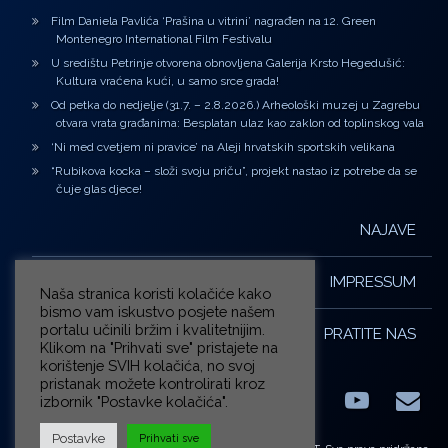
Film Daniela Pavlića ‘Prašina u vitrini’ nagrađen na 12. Green
Montenegro International Film Festivalu
U središtu Petrinje otvorena obnovljena Galerija Krsto Hegedušić:
Kultura vraćena kući, u samo srce grada!
Od petka do nedjelje (31.7. – 2.8.2026.) Arheološki muzej u Zagrebu
otvara vrata građanima: Besplatan ulaz kao zaklon od toplinskog vala
‘Ni med cvetjem ni pravice’ na Aleji hrvatskih sportskih velikana
“Rubikova kocka – složi svoju priču”, projekt nastao iz potrebe da se
čuje glas djece!
NAJAVE
IMPRESSUM
Naša stranica koristi kolačiće kako
bismo vam iskustvo posjete našem
portalu učinili bržim i kvalitetnijim.
PRATITE NAS
Klikom na "Prihvati sve" pristajete na
korištenje SVIH kolačića, no svoj
pristanak možete kontrolirati kroz
izbornik "Postavke kolačića".
Facebook
LinkedIn
YouTub
E-m
X.com
Postavke
Prihvati sve