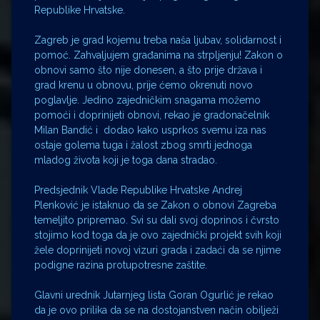
Republike Hrvatske.
Zagreb je grad kojemu treba naša ljubav, solidarnost i
pomoć. Zahvaljujem građanima na strpljenju! Zakon o
obnovi samo što nije donesen, a što prije država i
grad krenu u obnovu, prije ćemo okrenuti novo
poglavlje. Jedino zajedničkim snagama možemo
pomoći i doprinijeti obnovi, rekao je gradonačelnik
Milan Bandić i dodao kako usprkos svemu iza nas
ostaje golema tuga i žalost zbog smrti jednoga
mladog života koji je toga dana stradao.
Predsjednik Vlade Republike Hrvatske Andrej
Plenković je istaknuo da se Zakon o obnovi Zagreba
temeljito pripremao. Svi su dali svoj doprinos i čvrsto
stojimo kod toga da je ovo zajednički projekt svih koji
žele doprinijeti novoj vizuri grada i zadaći da se njime
podigne razina protupotresne zaštite.
Glavni urednik Jutarnjeg lista Goran Ogurlić je rekao
da je ovo prilika da se na dostojanstven način obilježi