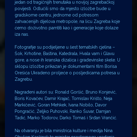
jedan od tragičnijih trenutaka u novijoj zagrebačkoj
povijesti. Odlučili smo da mjesto izložbe bude u
gradskome centru, jednome od potresom
zahvaćenijih dijelova metropole, na licu Zagreba koje
ćemo doživotno pamtiti kao i generacije koje dolaze
iza nas.
Fotografije su podijeljene u šest tematskih cjelina –
Šok, Krhotine, Baština, Katedrala, Hvala vam i Glavu
gore, a nose ih kranska dizalica i građevinske skele. U
sklopu izložbe prikazan je dokumentarni film Borisa
Orešića Ukradeno proljeće o posljedicama potresa u
Zagrebu.
Nagrađeni autori su: Ronald Goršić, Bruno Konjević,
Boris Kovačev, Damir Krajač, Tomislav Krišto, Neja
Markičević, Goran Mehkek, Ivana Nobilo, Davor
Pongračić, Željko Puhovski, Ranko Šuvar, Damjan
Tadić, Marko Todorov, Darko Tomaš i Srđan Vrančić.
Na otvaranju je bila ministrica kulture i medija Nina