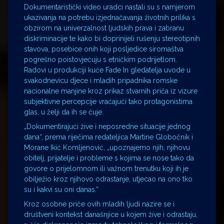
Dokumentaristički video uradci nastali su s namjerom
ukazivanja na potrebu izjednačavanja životnih prilika s
obzirom na univerzalnost ljudskih prava i zabranu
diskriminacije te kako bi doprinijeli rušenju stereotipnih
stavova, posebice onih koji posljedice siromaštva
pogrešno poistovjećuju s etničkim podrijetlom.
Radovi u produkciji kuće Fade In gledatelja uvode u
svakodnevicu djece i mladih pripadnika romske
nacionalne manjine kroz prikaz stvarnih priča iz vizure
subjektivne percepcije vraćajući tako protagonistima
glas, u želji da ih se čuje.
„Dokumentirajući žive i neposredne situacije jednog
dana“, prema riječima redateljica Martine Globočnik i
Morane Ikić Komljenović, „upoznajemo njih, njihovu
obitelj, prijatelje i probleme s kojima se nose tako da
govore o prijelomnom ili važnom trenutku koji ih je
obilježio kroz njihovo odrastanje, utjecao na ono tko
su i kakvi su oni danas.“
Kroz osobne priče ovih mladih ljudi nazire se i
društveni kontekst današnjice u kojem žive i odrastaju,