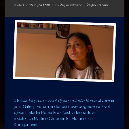
Impressum
Milenko Strižak
Kategorije:
Posted on
10. rujna 2020.
by
Željko Krznarić
Željko Krznarić
Drugi autori
Drugi autori
Matea Andrić
Ljiljana Lekanić-Kljaić
Željko Krznarić
Mario Lovreković
Miroslav Šantek
Izložba
Moj dan – život djece i mladih Roma
otvorena
je u Galeriji Forum, a donosi nove poglede na život
djece i mladih Roma kroz šest video radova
redateljica Martine Globočnik i Morane Ikić
Komljenović.