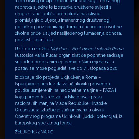
a čija diskrepancija između tehnološkog i formalnog
napretka s jedne te izostanka društvene svijesti s
druge strane, potiče promatrača na aktivno
promišljanje o utjecaju imanentnog društvenog i
političkog pozicioniranja Roma na nebrojene osobne
životne priče, uslijed naslijeđenog tumačenja odnosa,
povijesti i identiteta.
U sklopu izložbe
Moj dan – život djece i mladih Roma
kustosica Karla Pudar organizirat će popratne sadržaje
sukladno propisanim epidemiološkim mjerama, a
postav se može pogledati sve do 7. listopada 2020.
Izložba je dio projekta Uključivanje Roma –
Ispunjavanje preduvjeta za učinkovitu provedbu
politika usmjerenih na nacionalne manjine – FAZA I
kojeg provodi Ured za ljudska prava i prava
nacionalnih manjina Vlade Republike Hrvatske.
Organizacija izložbe je sufinancirana u okviru
Operativnog programa Učinkoviti ljudski potencijali, iz
Europskog socijalnog fonda.
ŽELJKO KRZNARIĆ