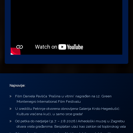
Najnovije:
Film Daniela Pavlića ‘Prašina u vitrini’ nagrađen na 12. Green
Montenegro International Film Festivalu
U središtu Petrinje otvorena obnovljena Galerija Krsto Hegedušić:
Kultura vraćena kući, u samo srce grada!
Od petka do nedjelje (31.7. – 2.8.2026.) Arheološki muzej u Zagrebu
otvara vrata građanima: Besplatan ulaz kao zaklon od toplinskog vala