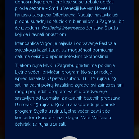
donosi i dvije premijere koje su se trebale održati
prošle sezone – Smrt u Veneciji Ive van Hovea i
Fantasio Jacquesa Offenbacha. Nadalje, nastavljajući
plodnu suradnju s Muzičkim biennalom u Zagrebu, bit
će izveden i
Posljednji intermezzo
Berislava Šipuša
koji će i ravnati orkestrom.
Intendantica Vrgoč je najavila i održavanje Festivala
svjetskoga kazališta, ali uz mogućnost pomicanja
datuma ovisno o epidemiološkim okolnostima.
Tijekom rujna HNK u Zagrebu građanima poklanja
Ljetne večeri, privlačan program što se priređuje
ispred kazališta. U petak i subotu, 11. i 12. rujna u 19
sati, na tratini pokraj kazališne zgrade, svi zainteresirani
mogu pogledati program Balet u predvečerje,
sastavljen od ulomaka iz aktualnih baletnih predstava.
U utorak, 15. rujna u 19 sati na rasporedu je dramski
program Svjetlo u rujnu. Ljetne večeri završit će
koncertom Europski jazz šlageri Mate Matišića u
četvrtak, 17. rujna u 19 sati.