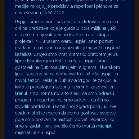
medije na kojoj je predstavila repertoar i planove za
novu sezonu 2020./2021.
Uspjeli smo zatvoriti sezonu, u lockdownu prikazati
online predstave koje je gledalo pola milijuna ljudi,
uspjeli smo pjevati vani po kvartovima u sklopu
projekta HNK u vašem kvartu, uspjeli smo pozvati
građane u naš kvart i organizirati Ljetne večeri ispred
kazališta, uspjeli smo imati dramsku pretpremijeru u
lipnju Murakamijeva Kafke na žalu, uspjeli smo
gostovati na Dubrovačkim ljetnim igrama i Hvarskom
ljetu. Nadamo se da ćemo sve to i još više uspjeti i u
novoj sezoni, rekla je Dubravka Vrgoč, te zaključila
kako je predstojeća sezona iznimno izazovna jer
krenuli smo normalno, a to znači da smo odredili
program i repertoar, da smo odredili da ćemo
izvoditi predstave u kazališnoj zgradi poštujući sve
epidemiološke mjere i da ćemo gostovati svugdje
gdje smo pozvani te nastojati održati repertoar koji
smo si zadali. Ipak, sve što ćemo morati mijenjati,
mijenjat ćemo usput.