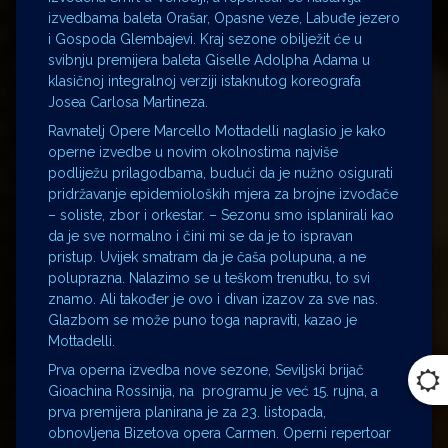
izvedbama baleta Orašar, Opasne veze, Labuđe jezero
i Gospoda Glembajevi. Kraj sezone obilježit će u
svibnju premijera baleta Giselle Adolpha Adama u
klasičnoj integralnoj verziji istaknutog koreografa
Josea Carlosa Martineza.
Ravnatelj Opere Marcello Mottadelli naglasio je kako
operne izvedbe u novim okolnostima najviše
podliježu prilagodbama, budući da je nužno osigurati
pridržavanje epidemioloških mjera za brojne izvođače
– soliste, zbor i orkestar. – Sezonu smo isplanirali kao
da je sve normalno i čini mi se da je to ispravan
pristup. Uvijek smatram da je čaša polupuna, a ne
poluprazna. Nalazimo se u teškom trenutku, to svi
znamo. Ali također je ovo i divan izazov za sve nas.
Glazbom se može puno toga napraviti, kazao je
Mottadelli.
Prva operna izvedba nove sezone, Seviljski brijač
Gioachina Rossinija, na programu je već 15. rujna, a
prva premijera planirana je za 23. listopada,
obnovljena Bizetova opera Carmen. Operni repertoar