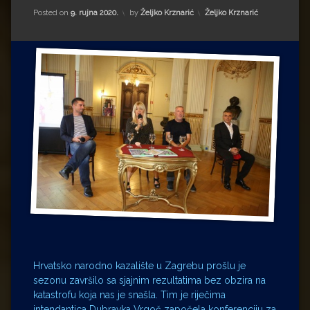
Impressum
Milenko Strižak
Kategorije:
Posted on
9. rujna 2020.
by
Željko Krznarić
Željko Krznarić
Drugi autori
Drugi autori
Matea Andrić
Ljiljana Lekanić-Kljaić
Željko Krznarić
Mario Lovreković
Miroslav Šantek
Hrvatsko narodno kazalište u Zagrebu prošlu je
sezonu završilo sa sjajnim rezultatima bez obzira na
katastrofu koja nas je snašla. Tim je riječima
intendantica Dubravka Vrgoč započela konferenciju za