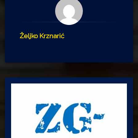
Željko Krznarić