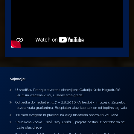
Najnovije:
U središtu Petrinje otvorena obnovljena Galerija Krsto Hegedušić:
Kultura vraćena kući, u samo srce grada!
Od petka do nedjelje (31.7. – 2.8.2026.) Arheološki muzej u Zagrebu
otvara vrata građanima: Besplatan ulaz kao zaklon od toplinskog vala
‘Ni med cvetjem ni pravice’ na Aleji hrvatskih sportskih velikana
“Rubikova kocka – složi svoju priču”, projekt nastao iz potrebe da se
čuje glas djece!