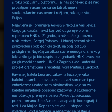
široku popularnu platformu. Taj naš ponekad ples nad
provalijom nadam se da će biti okrunjen
spektakularnim naslovom i režijom, rekao je Ivica
Buljan.
Najavljena je i premijera
Revizora
Nikolaja Vasiljeviča
Gogolja, klasičan tekst koji već dugo nije bio na
repertoaru HNK u Zagrebu, a režirat će ga poznati
ruski redatelj Sergej Potapov. U idućoj sezoni bit će
praizveden i pobjednički tekst, najbolji od 166
pristiglih na Natječaj za otkup suvremenoga dramskog
teksta što ga je bio raspisao zagrebački HNK. Izvest će
ga glumački ansambl HNK u Zagrebu kao i autorski
projekt dramatičara i redatelja Ivora Martinića Jackpot.
Ravnatelj Baleta Leonard Jakovina kazao je kako
baletni ansambl u novu sezonu ulazi spreman i pun
entuzijazma unatoč svim okolnostima, koje su za
baletne umjetnike posebno izazovne. U studenome
nas očekuje premijera baleta
Ponos i predrasude
prema romanu Jane Austen u adaptaciji, koreografiji i
režiji Lea Mujića. Reprizno će već u listopadu biti
izvedena Smrt u Veneciji, a repertoar se nastavlja