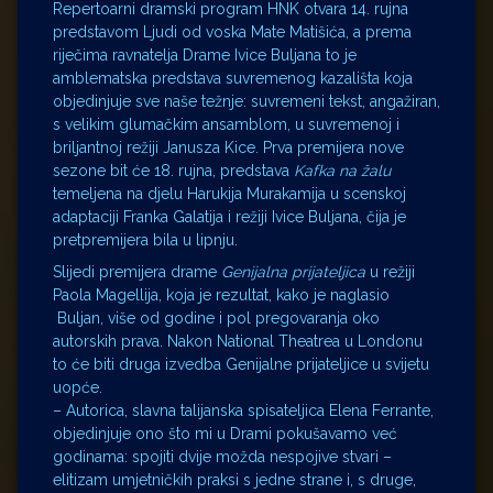
Repertoarni dramski program HNK otvara 14. rujna
predstavom Ljudi od voska Mate Matišića, a prema
riječima ravnatelja Drame Ivice Buljana to je
amblematska predstava suvremenog kazališta koja
objedinjuje sve naše težnje: suvremeni tekst, angažiran,
s velikim glumačkim ansamblom, u suvremenoj i
briljantnoj režiji Janusza Kice. Prva premijera nove
sezone bit će 18. rujna, predstava
Kafka na
žalu
temeljena na djelu Harukija Murakamija u scenskoj
adaptaciji Franka Galatija i režiji Ivice Buljana, čija je
pretpremijera bila u lipnju.
Slijedi premijera drame
Genijalna prijateljica
u režiji
Paola Magellija, koja je rezultat, kako je naglasio
Buljan, više od godine i pol pregovaranja oko
autorskih prava. Nakon National Theatrea u Londonu
to će biti druga izvedba Genijalne prijateljice u svijetu
uopće.
– Autorica, slavna talijanska spisateljica Elena Ferrante,
objedinjuje ono što mi u Drami pokušavamo već
godinama: spojiti dvije možda nespojive stvari –
elitizam umjetničkih praksi s jedne strane i, s druge,