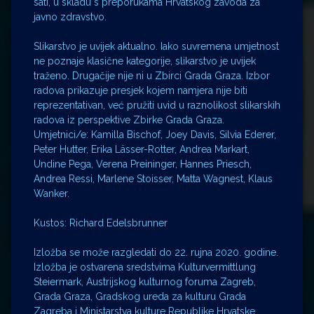
sati, u skladu s preporukama Hrvatskog zavoda za
javno zdravstvo.
Slikarstvo je uvijek aktualno. Iako suvremena umjetnost
ne poznaje klasične kategorije, slikarstvo je uvijek
traženo. Drugačije nije ni u Zbirci Grada Graza. Izbor
radova prikazuje presjek kojem namjera nije biti
reprezentativan, već pružiti uvid u raznolikost slikarskih
radova iz perspektive Zbirke Grada Graza.
Umjetnici/e: Kamilla Bischof, Joey Davis, Silvia Ederer,
Peter Hutter, Erika Lässer-Rotter, Andrea Markart,
Undine Pega, Verena Preininger, Hannes Priesch,
Andrea Ressi, Marlene Stoisser, Matta Wagnest, Klaus
Wanker.
Kustos: Richard Edelsbrunner
Izložba se može razgledati do 22. rujna 2020. godine.
Izložba je ostvarena sredstvima Kulturvermittlung
Steiermark, Austrijskog kulturnog foruma Zagreb,
Grada Graza, Gradskog ureda za kulturu Grada
Zagreba i Ministarstva kulture Republike Hrvatske.