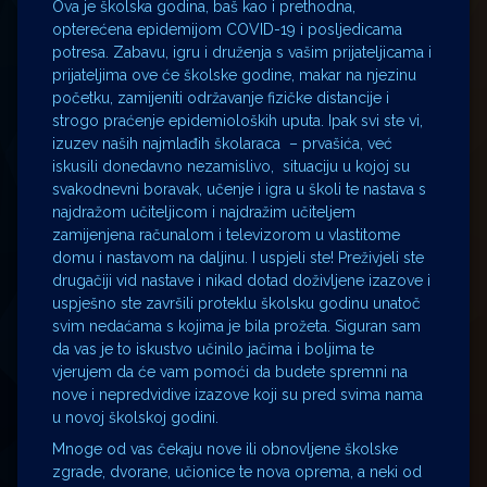
Ova je školska godina, baš kao i prethodna,
opterećena epidemijom COVID-19 i posljedicama
potresa. Zabavu, igru i druženja s vašim prijateljicama i
prijateljima ove će školske godine, makar na njezinu
početku, zamijeniti održavanje fizičke distancije i
strogo praćenje epidemioloških uputa. Ipak svi ste vi,
izuzev naših najmlađih školaraca – prvašića, već
iskusili donedavno nezamislivo, situaciju u kojoj su
svakodnevni boravak, učenje i igra u školi te nastava s
najdražom učiteljicom i najdražim učiteljem
zamijenjena računalom i televizorom u vlastitome
domu i nastavom na daljinu. I uspjeli ste! Preživjeli ste
drugačiji vid nastave i nikad dotad doživljene izazove i
uspješno ste završili proteklu školsku godinu unatoč
svim nedaćama s kojima je bila prožeta. Siguran sam
da vas je to iskustvo učinilo jačima i boljima te
vjerujem da će vam pomoći da budete spremni na
nove i nepredvidive izazove koji su pred svima nama
u novoj školskoj godini.
Mnoge od vas čekaju nove ili obnovljene školske
zgrade, dvorane, učionice te nova oprema, a neki od