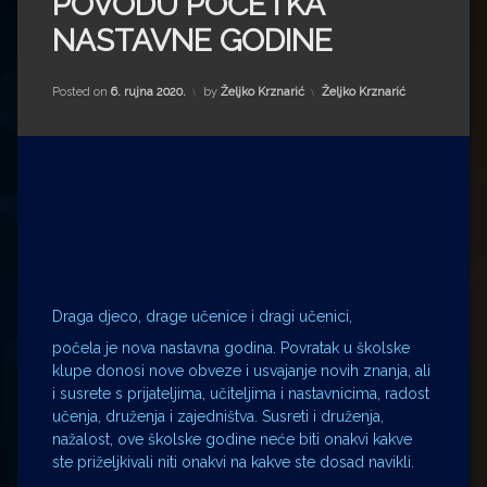
POVODU POČETKA
Impressum
Milenko Strižak
NASTAVNE GODINE
Drugi autori
Drugi autori
Kategorije:
Posted on
6. rujna 2020.
by
Željko Krznarić
Željko Krznarić
Matea Andrić
Ljiljana Lekanić-Kljaić
Željko Krznarić
Mario Lovreković
Miroslav Šantek
Draga djeco, drage učenice i dragi učenici,
počela je nova nastavna godina. Povratak u školske
klupe donosi nove obveze i usvajanje novih znanja, ali
i susrete s prijateljima, učiteljima i nastavnicima, radost
učenja, druženja i zajedništva. Susreti i druženja,
nažalost, ove školske godine neće biti onakvi kakve
ste priželjkivali niti onakvi na kakve ste dosad navikli.