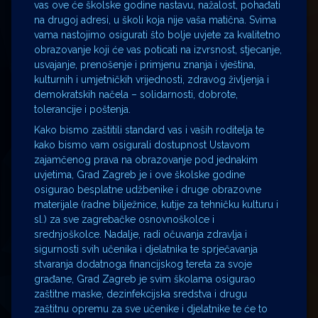
vas ove će školske godine nastavu, nažalost, pohađati
na drugoj adresi, u školi koja nije vaša matična. Svima
vama nastojimo osigurati što bolje uvjete za kvalitetno
obrazovanje koji će vas poticati na izvrsnost, stjecanje,
usvajanje, prenošenje i primjenu znanja i vještina,
kulturnih i umjetničkih vrijednosti, zdravog življenja i
demokratskih načela – solidarnosti, dobrote,
tolerancije i poštenja.
Kako bismo zaštitili standard vas i vaših roditelja te
kako bismo vam osigurali dostupnost Ustavom
zajamčenog prava na obrazovanje pod jednakim
uvjetima, Grad Zagreb je i ove školske godine
osigurao besplatne udžbenike i druge obrazovne
materijale (radne bilježnice, kutije za tehničku kulturu i
sl.) za sve zagrebačke osnovnoškolce i
srednjoškolce. Nadalje, radi očuvanja zdravlja i
sigurnosti svih učenika i djelatnika te sprječavanja
stvaranja dodatnoga financijskog tereta za svoje
građane, Grad Zagreb je svim školama osigurao
zaštitne maske, dezinfekcijska sredstva i drugu
zaštitnu opremu za sve učenike i djelatnike te će to