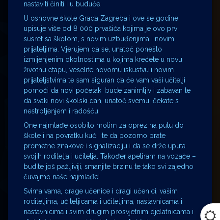
nastaviti činiti i u buduće.
U osnovne škole Grada Zagreba i ove se godine
upisuje više od 8 000 prvašića kojima je ovo prvi
susret sa školom, s novim uzbuđenjima i novim
prijateljima. Vjerujem da se, unatoč ponešto
izmijenjenim okolnostima u kojima krećete u novu
životnu etapu, veselite novomu iskustvu i novim
prijateljstvima te sam siguran da će vam vaši učitelji
pomoći da novi početak bude zanimljiv i zabavan te
da svaki novi školski dan, unatoč svemu, čekate s
nestrpljenjem i radošću.
One najmlađe osobito molim za oprez na putu do
škole i na povratku kući te da pozorno prate
prometne znakove i signalizaciju i da se drže uputa
svojih roditelja i učitelja. Također apeliram na vozače –
budite još pažljiviji, smanjite brzinu te tako svi zajedno
čuvajmo naše najmlađe!
Svima vama, drage učenice i dragi učenici, vašim
roditeljima, učiteljicama i učiteljima, nastavnicama i
nastavnicima i svim drugim prosvjetnim djelatnicama i