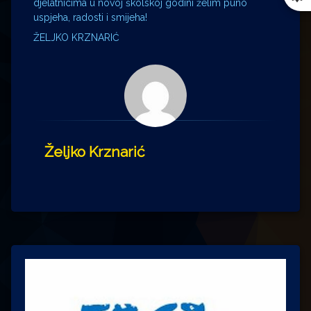
djelatnicima u novoj školskoj godini želim puno
uspjeha, radosti i smijeha!
ŽELJKO KRZNARIĆ
Željko Krznarić